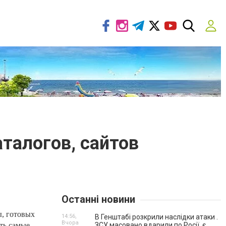
аталогов, сайтов
Останні новини
ы, готовых
14:56,
В Генштабі розкрили наслідки атаки .
Вчора
ть самые
ЗСУ масовано вдарили по Росії, є