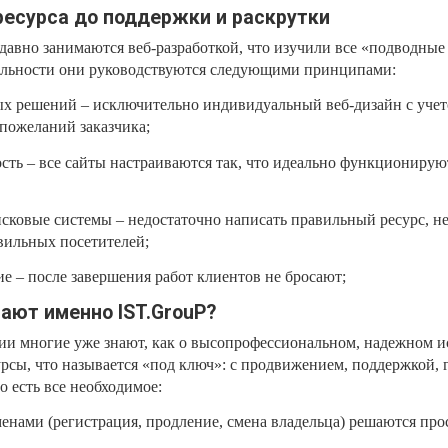
ресурса до поддержки и раскрутки
авно занимаются веб-разработкой, что изучили все «подводные
тельности они руководствуются следующими принципами:
х решений – исключительно индивидуальный веб-дизайн с уче
пожеланий заказчика;
сть – все сайты настраиваются так, что идеально функциониру
сковые системы – недостаточно написать правильный ресурс, н
вильных посетителей;
 – после завершения работ клиентов не бросают;
ают именно IST.GrouP?
ии многие уже знают, как о высопрофессиональном, надежном и
урсы, что называется «под ключ»: с продвижением, поддержкой, 
о есть все необходимое:
нами (регистрация, продление, смена владельца) решаются про