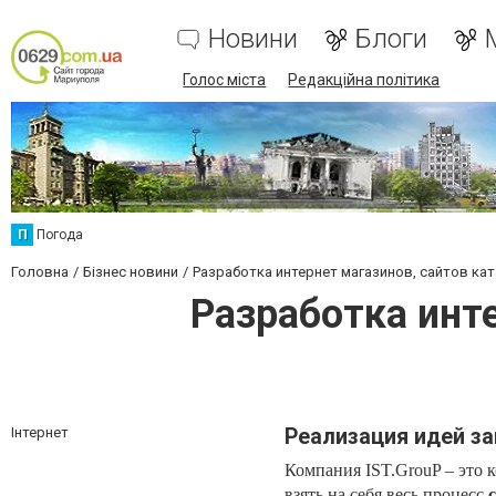
Новини
Блоги
Голос міста
Редакційна політика
П
Погода
Головна
Бізнес новини
Разработка интернет магазинов, сайтов кат
Разработка инте
Інтернет
Реализация идей за
Компания IST.GrouP – это 
взять на себя весь процесс