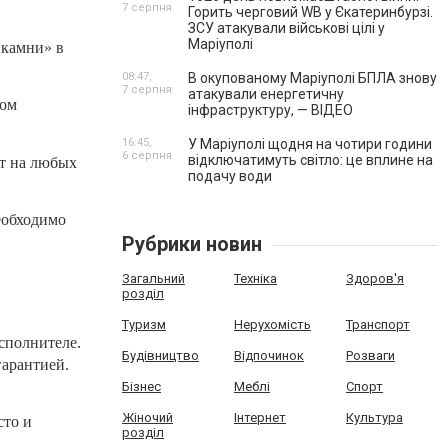
7 серпня
Горить черговий WB у Єкатеринбурзі.
ЗСУ атакували військові цілі у
Маріуполі
 камни» в
08:47,
В окупованому Маріуполі БПЛА знову
7 серпня
атакували енергетичну
том
інфраструктуру, — ВІДЕО
16:45,
У Маріуполі щодня на чотири години
6 серпня
відключатимуть світло: це вплине на
ют на любых
подачу води
еобходимо
Рубрики новин
Загальний
Техніка
Здоров'я
розділ
Туризм
Нерухомість
Транспорт
сполнителе.
Будівництво
Відпочинок
Розваги
гарантией.
Бізнес
Меблі
Спорт
Жіночий
Інтернет
Культура
сто и
розділ