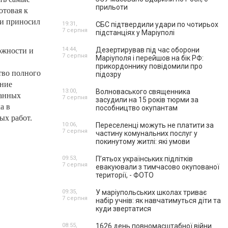
прильоти
отовая к
 и приносил
19:31,
СБС підтвердили удари по чотирьох
7 серпня
підстанціях у Маріуполі
14:44,
Дезертирував під час оборони
ожности и
7 серпня
Маріуполя і перейшов на бік РФ:
прикордоннику повідомили про
тво полного
підозру
ание
13:00,
Волноваського священника
ванных
7 серпня
засудили на 15 років тюрми за
а в
пособництво окупантам
ых работ.
10:06,
Переселенці можуть не платити за
7 серпня
частину комунальних послуг у
покинутому житлі: які умови
09:53,
П’ятьох українських підлітків
7 серпня
евакуювали з тимчасово окупованої
території, - ФОТО
09:35,
У маріупольських школах триває
7 серпня
набір учнів: як навчатимуться діти та
куди звертатися
08:55,
1626 день повномасштабної війни.