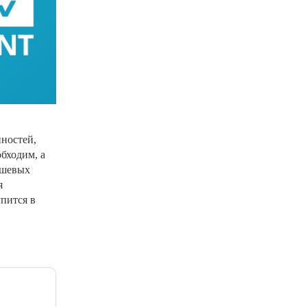
нностей,
обходим, а
ешевых
я
пится в