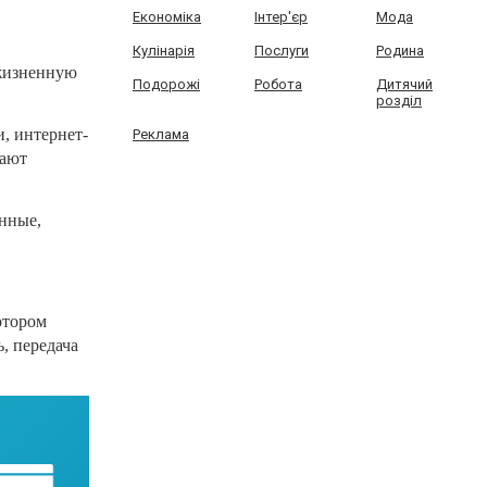
Економіка
Інтер'єр
Мода
Кулінарія
Послуги
Родина
ожизненную
Подорожі
Робота
Дитячий
розділ
и, интернет-
Реклама
лают
енные,
отором
, передача