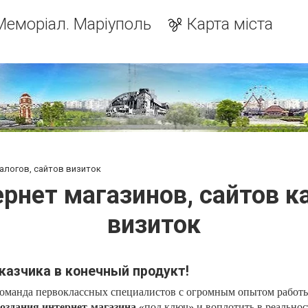
Меморіал. Маріуполь
Карта міста
алогов, сайтов визиток
рнет магазинов, сайтов к
визиток
казчика в конечный продукт!
команда первоклассных специалистов с огромным опытом работ
создания интернет-магазина
«под ключ» и воплотить в реальнос