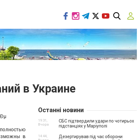
ний в Украине
Останні новини
19:31,
СБС підтвердили удари по чотирьох
Вчора
підстанціях у Маріуполі
 полностью
возможны в
14:44,
Дезертирував під час оборони