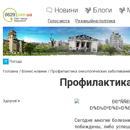
Новини
Блоги
Голос міста
Редакційна політика
П
Погода
Головна
Бізнес новини
Профилактика онкологических заболеваний
Профилактика
Здоров'я
Сегодня многие болезн
побеждены, либо успеш