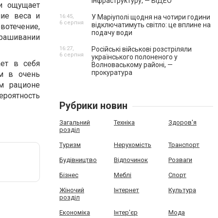
інфраструктуру, — ВІДЕО
и ощущает
ние веса и
16:45,
У Маріуполі щодня на чотири години
6 серпня
відключатимуть світло: це вплине на
овотечение,
подачу води
крашивании
16:27,
Російські військові розстріляли
6 серпня
українського полоненого у
ет в себя
Волноваському районі, —
прокуратура
им в очень
м рационе
роятность
Рубрики новин
Загальний
Техніка
Здоров'я
розділ
Туризм
Нерухомість
Транспорт
Будівництво
Відпочинок
Розваги
Бізнес
Меблі
Спорт
Жіночий
Інтернет
Культура
розділ
Економіка
Інтер'єр
Мода