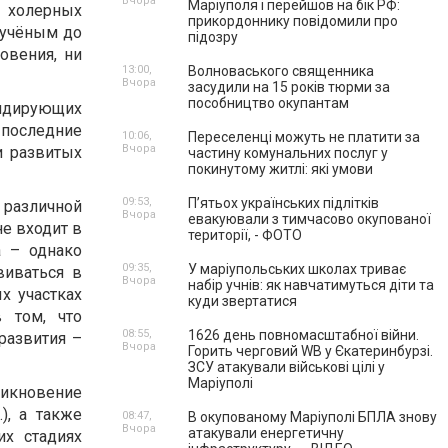
Вчора
Маріуполя і перейшов на бік РФ:
 холерных
прикордоннику повідомили про
 учёным до
підозру
овения, ни
13:00,
Волноваського священника
Вчора
засудили на 15 років тюрми за
пособництво окупантам
 лидирующих
 последние
10:06,
Переселенці можуть не платити за
Вчора
и развитых
частину комунальних послуг у
покинутому житлі: які умови
09:53,
П’ятьох українських підлітків
с различной
Вчора
евакуювали з тимчасово окупованої
е входит в
території, - ФОТО
а – однако
09:35,
У маріупольських школах триває
виваться в
Вчора
набір учнів: як навчатимуться діти та
х участках
куди звертатися
в том, что
08:55,
1626 день повномасштабної війни.
развития –
Вчора
Горить черговий WB у Єкатеринбурзі.
ЗСУ атакували військові цілі у
Маріуполі
икновение
), а также
08:47,
В окупованому Маріуполі БПЛА знову
Вчора
атакували енергетичну
их стадиях