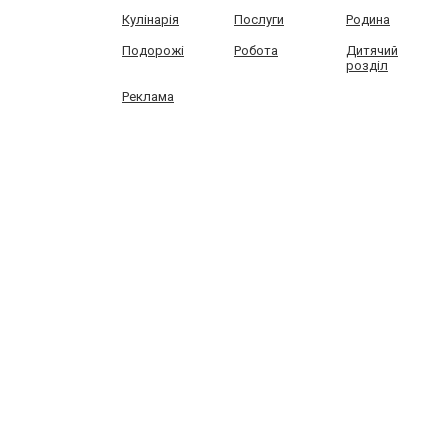
Кулінарія
Послуги
Родина
Подорожі
Робота
Дитячий
розділ
Реклама