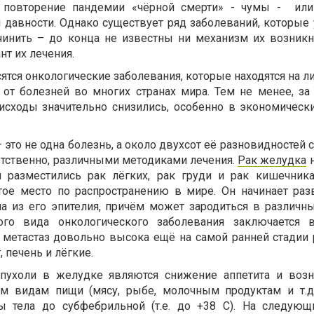
 повторение пандемии «чёрной смерти» - чумы - или
 давности. Однако существует ряд заболеваний, которые
чинить – до конца не известны ни механизм их возникн
т их лечения.
сятся онкологические заболевания, которые находятся на
 от болезней во многих странах мира. Тем не менее, за
исходы значительно снизились, особенно в экономическ
– это не одна болезнь, а около двухсот её разновидностей 
етственно, различными методиками лечения.
Рак желудка
н
м разместились рак лёгких, рак груди и рак кишечник
тое место по распространению в мире. Он начинает раз
на из его эпителия, причём может зародиться в различны
ого вида онкологического заболевания заключается 
метастаз довольно высока ещё на самой ранней стадии 
 печень и лёгкие.
пухоли в желудке являются снижение аппетита и возн
м видам пищи (мясу, рыбе, молочным продуктам и т.д.
 тела до субфебрильной (т.е. до +38 С). На следующ