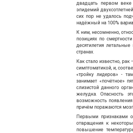
двадцать первом веке
эпидемий двухсотлетней
сих пор не удалось под
надёжный на 100% вариан
К ним, несомненно, отно
позициях по смертности
десятилетия летальные 
странах.
Как стало известно, рак 
симптоматикой, и, соотв
«тройку лидеров» - та
занимает «почётное» пя
слизистой данного орга
желудка. Опасность эт
возможность появления 
причём поражаются мозг,
Первыми признаками о
отвращения к некоторы
повышение температуры