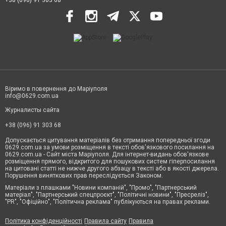
+38 (096) 91 303 68
Віримо в повернення до Маріуполя
info@0629.com.ua
Журналисты сайта
+38 (096) 91 303 68
Допускається цитування матеріалів без отримання попередньої згоди
0629.com.ua за умови розміщення в тексті обов'язкового посилання на
0629.com.ua - Сайт міста Маріуполя. Для інтернет-видань обов'язкове
розміщення прямого, відкритого для пошукових систем гіперпосилання
на цитовані статті не нижче другого абзацу в тексті або в якості джерела.
Порушення виняткових прав переслідується Законом.
Матеріали з плашками "Новини компаній", "Промо", "Партнерський
матеріал", "Партнерський спецпроєкт", "Політичні новини", "Пресреліз",
"PR", "Офіційно", "Політична реклама" публікуються на правах реклами.
Політика конфіденційності
Правила сайту
Правила