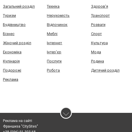
Загальний розділ
Техніка
Здоров'я
Туризм
Нерухомість
Транспорт
Будівництво
Відпочинок
Розваги
Бізнес
Меблі
Спорт
Жіночий розділ
Інтернет
Культура
Економіка
Інтер'єр
Мода
Кулінарія
Послуги
Родина
Подорожі
Робота
Дитячий розділ
Реклама
Реклама на сайті
Франшиза "CitySites"