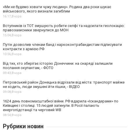
«Ми не будемо ховати чужу людину». Родина два роки шукає
військового, якого визнали загиблим
16:17,
Вчора
Вступників із ТОТ змушують робити селфі та надсилати геолокацію:
правозахисники звернулися до МОН
15:04,
Вчора
Путін дозволив членам банд і наркоконтрабандистам підписувати
контракти з армією РФ
10:56,
Вчора
Від тих, хто зберігає історію Донеччини: на снаряді залишили
послання окупантам, - ФОТО
09:43,
Вчора
Петровський район Донецька відрізали від міста: транспорт майже
не ходить, люди змушені йти пішки, - ВІДЕО
09:08,
Вчора
1624 день повномасштабної війни. РФ вдарила «Іскандерами» по
Київщині і столиці. 15 людей загинули. В Росії палають
енергопідстанції та черговий WB
08:54,
Вчора
Рубрики новин