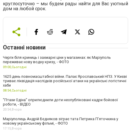
круглосуточно – мы будем рады найти для Вас уютный
дом на любой срок.
Останні новини
Черги біля криниць і захмарні ціни у магазинах: як Маріуполь
переживає нову водну кризу, - ФОТО
09:00,
Сьогодні
1625 день повномасштабної війни. Палає Ярославський НПЗ. У Києві
триває ліквідація наслідків російської атаки на українські логістичні
хаби
08:54,
Сьогодні
"Птахи Одіна" оприлюднили доти неопубліковані кадри бойової
роботи, - ВІДЕО
20:54,
Вчора
Маріуполець Андрій Бєдняков зіграє тата Петрика П’яточкина у
новому українському фільмі, - ФОТО
17:15,
Вчора