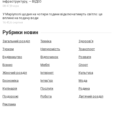
інфраструктуру, — ВІДЕО
08:47,
Вчора
У Маріуполі щодня на чотири години відключатимуть світло: це
вплине на подачу води
16:45,
6 серпня
Рубрики новин
Загальний розділ
Техніка
Здоров'я
Туризм
Нерухомість
Транспорт
Будівництво
Відпочинок
Розваги
Бізнес
Меблі
Спорт
Жіночий розділ
Інтернет
Культура
Економіка
Інтер'єр
Мода
Кулінарія
Послуги
Родина
Подорожі
Робота
Дитячий розділ
Реклама