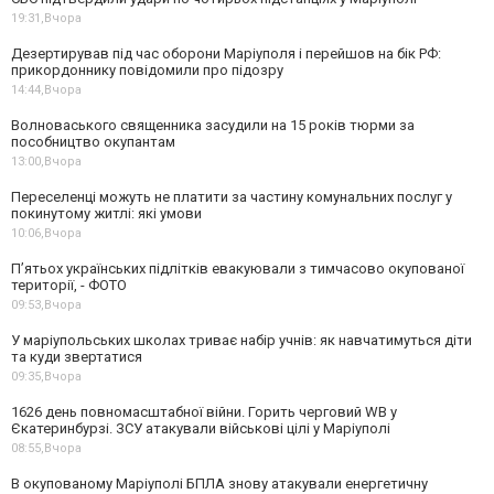
19:31,
Вчора
Дезертирував під час оборони Маріуполя і перейшов на бік РФ:
прикордоннику повідомили про підозру
14:44,
Вчора
Волноваського священника засудили на 15 років тюрми за
пособництво окупантам
13:00,
Вчора
Переселенці можуть не платити за частину комунальних послуг у
покинутому житлі: які умови
10:06,
Вчора
П’ятьох українських підлітків евакуювали з тимчасово окупованої
території, - ФОТО
09:53,
Вчора
У маріупольських школах триває набір учнів: як навчатимуться діти
та куди звертатися
09:35,
Вчора
1626 день повномасштабної війни. Горить черговий WB у
Єкатеринбурзі. ЗСУ атакували військові цілі у Маріуполі
08:55,
Вчора
В окупованому Маріуполі БПЛА знову атакували енергетичну