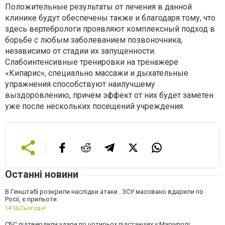
Положительные результаты от лечения в данной
клинике будут обеспечены также и благодаря тому, что
здесь вертебрологи проявляют комплексный подход в
борьбе с любым заболеванием позвоночника,
независимо от стадии их запущенности.
Слабоинтенсивные тренировки на тренажере
«Кипарис», специально массажи и дыхательные
упражнения способствуют наилучшему
выздоровлению, причем эффект от них будет заметен
уже после нескольких посещений учреждения.
Останні новини
В Генштабі розкрили наслідки атаки . ЗСУ масовано вдарили по
Росії, є прильоти
14:56,
Сьогодні
СБС підтвердили удари по чотирьох підстанціях у Маріуполі