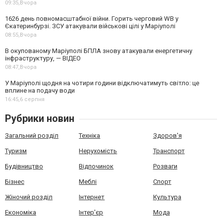
09:35,
Вчора
1626 день повномасштабної війни. Горить черговий WB у
Єкатеринбурзі. ЗСУ атакували військові цілі у Маріуполі
08:55,
Вчора
В окупованому Маріуполі БПЛА знову атакували енергетичну
інфраструктуру, — ВІДЕО
08:47,
Вчора
У Маріуполі щодня на чотири години відключатимуть світло: це
вплине на подачу води
16:45,
6 серпня
Рубрики новин
Загальний розділ
Техніка
Здоров'я
Туризм
Нерухомість
Транспорт
Будівництво
Відпочинок
Розваги
Бізнес
Меблі
Спорт
Жіночий розділ
Інтернет
Культура
Економіка
Інтер'єр
Мода