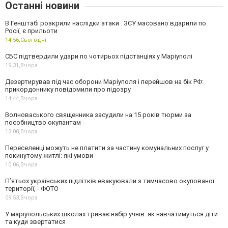
Останні новини
В Генштабі розкрили наслідки атаки . ЗСУ масовано вдарили по
Росії, є прильоти
14:56,
Сьогодні
СБС підтвердили удари по чотирьох підстанціях у Маріуполі
19:31,
Вчора
Дезертирував під час оборони Маріуполя і перейшов на бік РФ:
прикордоннику повідомили про підозру
14:44,
Вчора
Волноваського священника засудили на 15 років тюрми за
пособництво окупантам
13:00,
Вчора
Переселенці можуть не платити за частину комунальних послуг у
покинутому житлі: які умови
10:06,
Вчора
П’ятьох українських підлітків евакуювали з тимчасово окупованої
території, - ФОТО
09:53,
Вчора
У маріупольських школах триває набір учнів: як навчатимуться діти
та куди звертатися