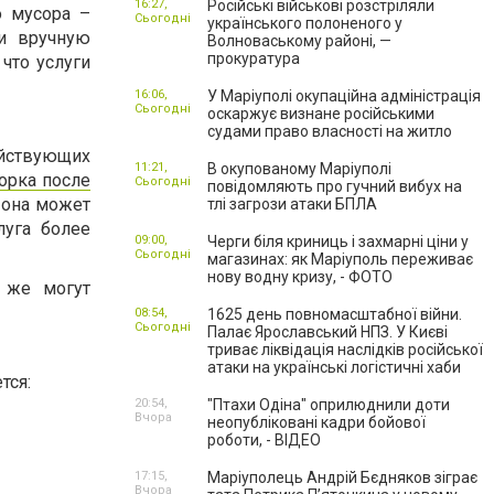
16:27,
Російські військові розстріляли
о мусора –
Сьогодні
українського полоненого у
 и вручную
Волноваському районі, —
прокуратура
что услуги
16:06,
У Маріуполі окупаційна адміністрація
Сьогодні
оскаржує визнане російськими
судами право власності на житло
ействующих
11:21,
В окупованому Маріуполі
орка после
Сьогодні
повідомляють про гучний вибух на
 она может
тлі загрози атаки БПЛА
луга более
09:00,
Черги біля криниць і захмарні ціни у
Сьогодні
магазинах: як Маріуполь переживає
нову водну кризу, - ФОТО
у же могут
08:54,
1625 день повномасштабної війни.
Сьогодні
Палає Ярославський НПЗ. У Києві
триває ліквідація наслідків російської
атаки на українські логістичні хаби
тся:
20:54,
"Птахи Одіна" оприлюднили доти
Вчора
неопубліковані кадри бойової
роботи, - ВІДЕО
17:15,
Маріуполець Андрій Бєдняков зіграє
Вчора