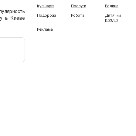
Кулінарія
Послуги
Родина
пулярность
Подорожі
Робота
Дитячий
гу в Киеве
розділ
Реклама