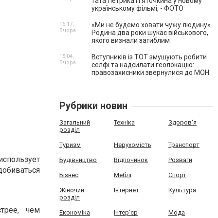
тата Петрика П’яточкина у новому
українському фільмі, - ФОТО
16:17,
«Ми не будемо ховати чужу людину».
Вчора
Родина два роки шукає військового,
якого визнали загиблим
15:04,
Вступників із ТОТ змушують робити
Вчора
селфі та надсилати геолокацію:
правозахисники звернулися до МОН
Рубрики новин
Загальний
Техніка
Здоров'я
розділ
Туризм
Нерухомість
Транспорт
использует
Будівництво
Відпочинок
Розваги
добиваться
Бізнес
Меблі
Спорт
Жіночий
Інтернет
Культура
розділ
трее, чем
Економіка
Інтер'єр
Мода