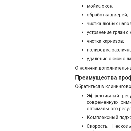
мойка окон;
обработка дверей;
чистка любых напо
устранение грязи с
чистка карнизов;
полировка различны
удаление окиси с л
О наличии дополнительны
Преимущества проф
Обратиться в клинингово
Эффективный резу
современную хими
оптимального резул
Комплексный подхо
Скорость. Нескол