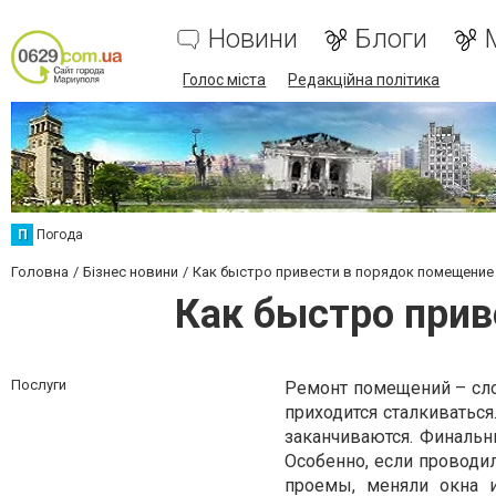
Новини
Блоги
Голос міста
Редакційна політика
П
Погода
Головна
Бізнес новини
Как быстро привести в порядок помещение
Как быстро прив
Послуги
Ремонт помещений – сло
приходится сталкиваться
заканчиваются. Финальн
Особенно, если проводи
проемы, меняли окна и