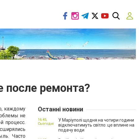
е после ремонта?
Останні новини
о, каждому
роблемы не
16:45,
У Маріуполі щодня на чотири години
й процесс.
Сьогодні
відключатимуть світло: це вплине на
асширялись
подачу води
ыль. Часто