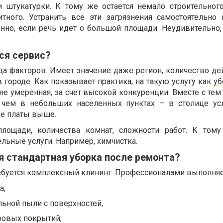
и штукатурки. К тому же остается немало строительног
итного. Устранить все эти загрязнения самостоятельно
нно, если речь идет о большой площади. Неудивительно, 
ся сервис?
яда факторов. Имеет значение даже регион, количество д
городе. Как показывает практика, на такую услугу как
уб
е умеренная, за счет высокой конкуренции. Вместе с тем
чем в небольших населенных пунктах – в столице ус
ые платы выше.
площади, количества комнат, сложности работ. К том
льные услуги. Например, химчистка.
я стандартная уборка после ремонта?
ебуется комплексный клининг. Профессионалами выполняе
а;
льной пыли с поверхностей;
ровых покрытий;