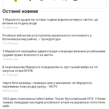
Останні новини
У Маріуполі щодня на чотири години відключатимуть світло: це
вплине на подачу води
16:45,
Вчора
Російські військові розстріляли українського полоненого у
Волноваському районі, — прокуратура
16:27,
Вчора
У Маріуполі окупаційна адміністрація оскаржує визнане російськими
судами право власності на житло
16:06,
Вчора
В окупованому Маріуполі повідомляють про гучний вибух на тлі
загрози атаки БПЛА
11:21,
Вчора
Черги біля криниць і захмарні ціни у магазинах: як Маріуполь
переживає нову водну кризу, - ФОТО
09:00,
Вчора
1625 день повномасштабної війни. Палає Ярославський НПЗ. У Києві
триває ліквідація наслідків російської атаки на українські логістичні
хаби