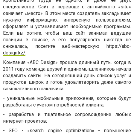
кропотливого труда не одного, и даже не двух
специалистов. Сайт в переводе с английского «
site
»
означает «место». В этом месте создатель закладывает
нужную информацию, интересную пользователям,
оформляет и устанавливает необходимые программы.
Если вы хотите, чтобы ваш сайт занимал ведущие
позиции в поиске, а его популярность никогда не
снижалась, посетите веб-мастерскую
https://abc-
design.kz/
.
Компания «ABC Design» прошла длинный путь, когда в
2011 году команда друзей и единомышленников начала
создавать сайты. На сегодняшний день список услуг и
продуктов широк и готов удовлетворить даже самого
взыскательного заказчика:
- уникальные мобильные приложения, которые будут
разработаны с учетом потребностей клиента;
- разработка и тщательное сопровождение любых
интернет-проектов;
-
SEO
- «
search
engine
optimization
» - повышение