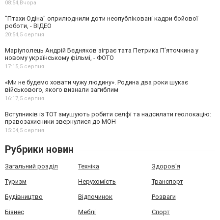
08:54,
Вчора
"Птахи Одіна" оприлюднили доти неопубліковані кадри бойової
роботи, - ВІДЕО
20:54,
5 серпня
Маріуполець Андрій Бєдняков зіграє тата Петрика П’яточкина у
новому українському фільмі, - ФОТО
17:15,
5 серпня
«Ми не будемо ховати чужу людину». Родина два роки шукає
військового, якого визнали загиблим
16:17,
5 серпня
Вступників із ТОТ змушують робити селфі та надсилати геолокацію:
правозахисники звернулися до МОН
15:04,
5 серпня
Рубрики новин
Загальний розділ
Техніка
Здоров'я
Туризм
Нерухомість
Транспорт
Будівництво
Відпочинок
Розваги
Бізнес
Меблі
Спорт