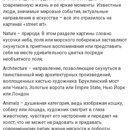
современную жизнь и её яркие моменты. Известные
люди, значимые мировые события, актуальные
направления в искусстве – всё это отразилось на
картинах «
street
art
».
Nature
– природа. В этом разделе картины словно
кусочки неба, поля или морского побережья заставляют
окунуться в приятные воспоминания или представить
себя на месте удивительного цветка посреди
необъятного поля;
Architecture
– направление, позволяющее окунуться в
таинственный мир архитектурных произведений,
воплощенных кистью художника. Бруклинский мост
или Чикаго, Золотые ворота или
Empire
State
, Нью Йорк
или Лондон.
Animals
– душевная категория, ведь изображая кошку,
собаку или лошадь, художник смотрит в глаза
животному, чувствует его настроение и передает на
холст, что не может не радовать и придавать
современному ритму жизни мягкости и доброты.