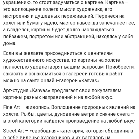
украшению, то стоит задуматься о картине. Картина –
это воплощение полета мысли художника, его
настроения и душевных переживаний. Перенеся на
холст или бумагу идею, мастер навсегда запечатлеет её,
а владелец картины будет долго наслаждаться
пейзажем, портретом или абстракцией, находясь у себя
дома.
Если вы желаете присоединиться к ценителям
художественного искусства, то
картины на холсте
полностью удовлетворят вашим запросам. Приобрести,
заказать и ознакомиться с галереей готовых работ
можно на сайте онлайн-галереи «
Kanvas
».
Арт-студия «
Kanvas
» предлагает свои покупателям
картины разных направлений и на любой вкус.
Fine
Art
– живопись. Воплощение природных явлений на
холсте. Рыбы, цветы, дуновение ветра и сияние снега –
в этой категории найдется произведение на любой вкус.
Street
Art
– «свободная» категория, которая объединила
в себе виденье художников и их взглядов на