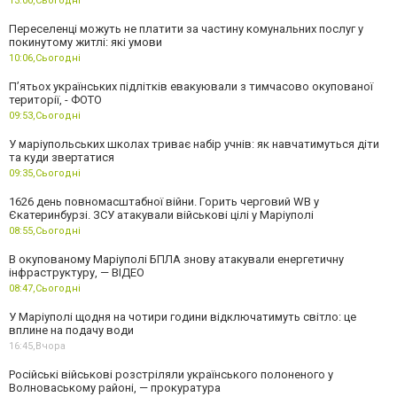
13:00,
Сьогодні
Переселенці можуть не платити за частину комунальних послуг у
покинутому житлі: які умови
10:06,
Сьогодні
П’ятьох українських підлітків евакуювали з тимчасово окупованої
території, - ФОТО
09:53,
Сьогодні
У маріупольських школах триває набір учнів: як навчатимуться діти
та куди звертатися
09:35,
Сьогодні
1626 день повномасштабної війни. Горить черговий WB у
Єкатеринбурзі. ЗСУ атакували військові цілі у Маріуполі
08:55,
Сьогодні
В окупованому Маріуполі БПЛА знову атакували енергетичну
інфраструктуру, — ВІДЕО
08:47,
Сьогодні
У Маріуполі щодня на чотири години відключатимуть світло: це
вплине на подачу води
16:45,
Вчора
Російські військові розстріляли українського полоненого у
Волноваському районі, — прокуратура