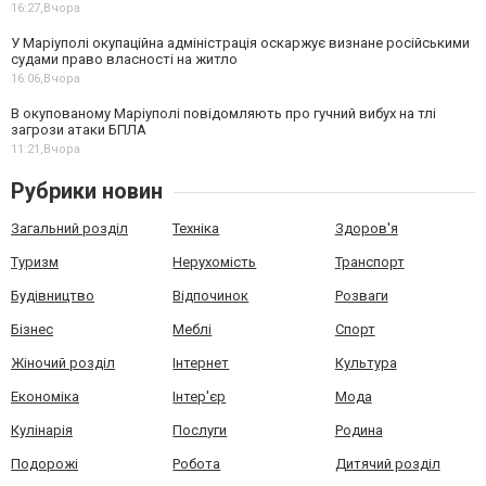
16:27,
Вчора
У Маріуполі окупаційна адміністрація оскаржує визнане російськими
судами право власності на житло
16:06,
Вчора
В окупованому Маріуполі повідомляють про гучний вибух на тлі
загрози атаки БПЛА
11:21,
Вчора
Рубрики новин
Загальний розділ
Техніка
Здоров'я
Туризм
Нерухомість
Транспорт
Будівництво
Відпочинок
Розваги
Бізнес
Меблі
Спорт
Жіночий розділ
Інтернет
Культура
Економіка
Інтер'єр
Мода
Кулінарія
Послуги
Родина
Подорожі
Робота
Дитячий розділ