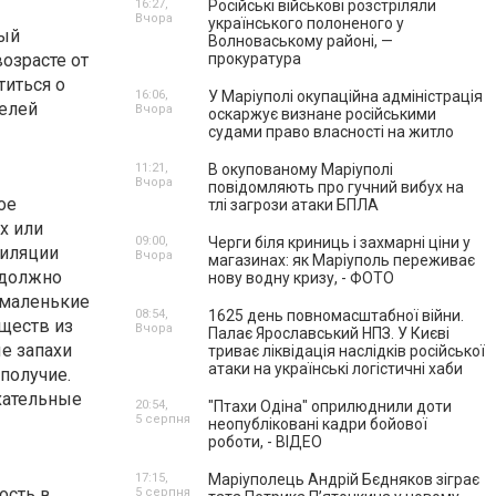
16:27,
Російські військові розстріляли
Вчора
українського полоненого у
дый
Волноваському районі, —
озрасте от
прокуратура
титься о
16:06,
У Маріуполі окупаційна адміністрація
елей
Вчора
оскаржує визнане російськими
судами право власності на житло
11:21,
В окупованому Маріуполі
Вчора
повідомляють про гучний вибух на
ое
тлі загрози атаки БПЛА
х или
09:00,
Черги біля криниць і захмарні ціни у
тиляции
Вчора
магазинах: як Маріуполь переживає
 должно
нову водну кризу, - ФОТО
 маленькие
08:54,
1625 день повномасштабної війни.
ществ из
Вчора
Палає Ярославський НПЗ. У Києві
ые запахи
триває ліквідація наслідків російської
атаки на українські логістичні хаби
получие.
ыхательные
20:54,
"Птахи Одіна" оприлюднили доти
5 серпня
неопубліковані кадри бойової
роботи, - ВІДЕО
17:15,
Маріуполець Андрій Бєдняков зіграє
ость в
5 серпня