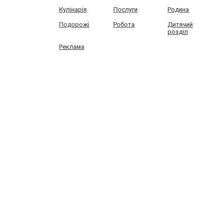
Кулінарія
Послуги
Родина
Подорожі
Робота
Дитячий
розділ
Реклама