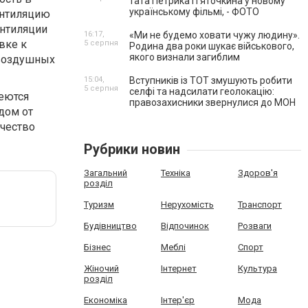
тата Петрика П’яточкина у новому
українському фільмі, - ФОТО
ентиляцию
ентиляции
16:17,
«Ми не будемо ховати чужу людину».
вке к
5 серпня
Родина два роки шукає військового,
якого визнали загиблим
 воздушных
15:04,
Вступників із ТОТ змушують робити
5 серпня
селфі та надсилати геолокацію:
еются
правозахисники звернулися до МОН
дом от
ачество
Рубрики новин
Загальний
Техніка
Здоров'я
розділ
Туризм
Нерухомість
Транспорт
Будівництво
Відпочинок
Розваги
Бізнес
Меблі
Спорт
Жіночий
Інтернет
Культура
розділ
Економіка
Інтер'єр
Мода