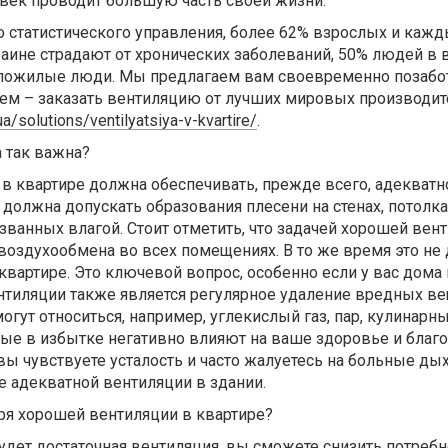
овек проводит большую часть своей жизни.
 статистического управления, более 62% взрослых и каж
аине страдают от хронических заболеваний, 50% людей в в
се пожилые люди. Мы предлагаем вам своевременно позабо
ем – заказать вентиляцию от лучших мировых производит
.ua/solutions/ventilyatsiya-v-kvartire/
.
 так важна?
в квартире должна обеспечивать, прежде всего, адекватн
е должна допускать образования плесени на стенах, потолка
ванных влагой. Стоит отметить, что задачей хорошей вен
воздухообмена во всех помещениях. В то же время это не
вартире. Это ключевой вопрос, особенно если у вас дома
нтиляции также является регулярное удаление вредных ве
огут относиться, например, углекислый газ, пар, кулинарн
ые в избытке негативно влияют на ваше здоровье и благо
, вы чувствуете усталость и часто жалуетесь на больные д
ке адекватной вентиляции в здании.
ря хорошей вентиляции в квартире?
удет достаточная вентиляция, вы сможете снизить потребн