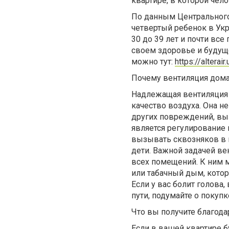
квартире, в которой чел
По данным Центрального
четвертый ребенок в Укр
30 до 39 лет и почти в
своем здоровье и будущ
можно тут:
https://alterair
Почему вентиляция дома
Надлежащая вентиляция 
качество воздуха. Она н
других повреждений, выз
является регулирование 
вызывать сквозняков в к
дети. Важной задачей ве
всех помещений. К ним м
или табачный дым, котор
Если у вас болит голова
пути, подумайте о покуп
Что вы получите благода
Если в вашей квартире б