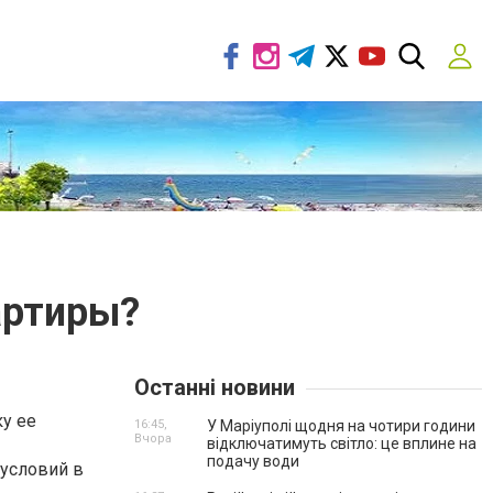
артиры?
Останні новини
у ее
16:45,
У Маріуполі щодня на чотири години
Вчора
відключатимуть світло: це вплине на
подачу води
 условий в