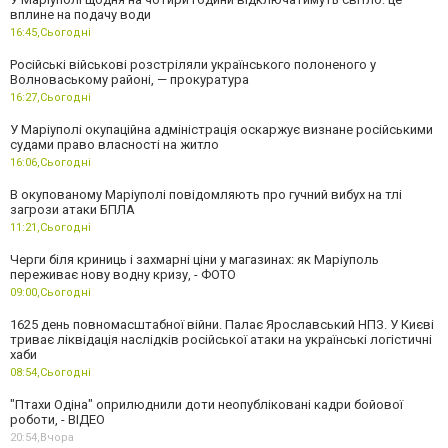
вплине на подачу води
16:45,
Сьогодні
Російські військові розстріляли українського полоненого у
Волноваському районі, — прокуратура
16:27,
Сьогодні
У Маріуполі окупаційна адміністрація оскаржує визнане російськими
судами право власності на житло
16:06,
Сьогодні
В окупованому Маріуполі повідомляють про гучний вибух на тлі
загрози атаки БПЛА
11:21,
Сьогодні
Черги біля криниць і захмарні ціни у магазинах: як Маріуполь
переживає нову водну кризу, - ФОТО
09:00,
Сьогодні
1625 день повномасштабної війни. Палає Ярославський НПЗ. У Києві
триває ліквідація наслідків російської атаки на українські логістичні
хаби
08:54,
Сьогодні
"Птахи Одіна" оприлюднили доти неопубліковані кадри бойової
роботи, - ВІДЕО
20:54,
Вчора