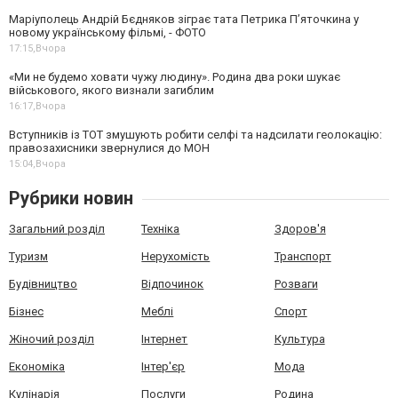
Маріуполець Андрій Бєдняков зіграє тата Петрика П’яточкина у
новому українському фільмі, - ФОТО
17:15,
Вчора
«Ми не будемо ховати чужу людину». Родина два роки шукає
військового, якого визнали загиблим
16:17,
Вчора
Вступників із ТОТ змушують робити селфі та надсилати геолокацію:
правозахисники звернулися до МОН
15:04,
Вчора
Рубрики новин
Загальний розділ
Техніка
Здоров'я
Туризм
Нерухомість
Транспорт
Будівництво
Відпочинок
Розваги
Бізнес
Меблі
Спорт
Жіночий розділ
Інтернет
Культура
Економіка
Інтер'єр
Мода
Кулінарія
Послуги
Родина