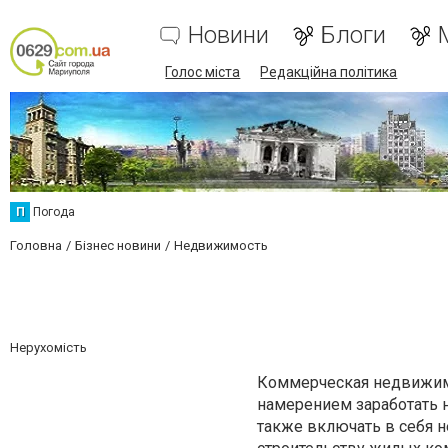
Новини
Блоги
Голос міста
Редакційна політика
П
Погода
Головна
Бізнес новини
Недвижимость
Нерухомість
Коммерческая недвижимо
намерением заработать 
также включать в себя 