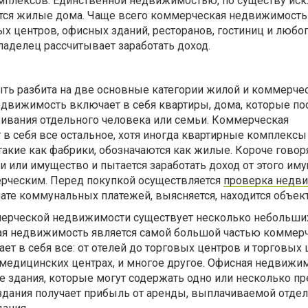
мплексов. Единственной недвижимостью, по существу ис
яются жилые дома. Чаще всего коммерческая недвижимость
ых центров, офисных зданий, ресторанов, гостиниц и любо
ладелец рассчитывает заработать доход.
ь разбита на две основные категории жилой и коммерче
движимость включает в себя квартиры, дома, которые п
ивания отдельного человека или семьи. Коммерческая
в себя все остальное, хотя иногда квартирные комплексы
кие как фабрики, обозначаются как жилые. Короче говоря
ли или имущество и пытается заработать доход от этого им
мерческим. Перед покупкой осуществляется
проверка недв
лате коммунальных платежей, выясняется, находится объект
мерческой недвижимости существует несколько небольши
ая недвижимость является самой большой частью коммер
ает в себя все: от отелей до торговых центров и торговых
 медицинских центрах, и многое другое. Офисная недвижи
 здания, которые могут содержать одно или несколько пр
 здания получает прибыль от аренды, выплачиваемой отд