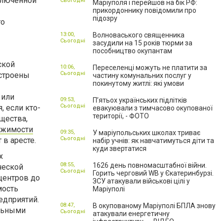
ключенной
Сьогодні
Маріуполя і перейшов на бік РФ:
прикордоннику повідомили про
підозру
го
13:00,
Волноваського священника
Сьогодні
засудили на 15 років тюрми за
пособництво окупантам
ской
10:06,
Переселенці можуть не платити за
Сьогодні
остроены
частину комунальних послуг у
покинутому житлі: які умови
 или
09:53,
П’ятьох українських підлітків
Сьогодні
, если кто-
евакуювали з тимчасово окупованої
території, - ФОТО
ущества,
ижимости
09:35,
У маріупольських школах триває
Сьогодні
 в аресте.
набір учнів: як навчатимуться діти та
куди звертатися
х
08:55,
1626 день повномасштабної війни.
ческой
Сьогодні
Горить черговий WB у Єкатеринбурзі.
 центров до
ЗСУ атакували військові цілі у
мость
Маріуполі
едприятий.
08:47,
В окупованому Маріуполі БПЛА знову
ельными
Сьогодні
атакували енергетичну