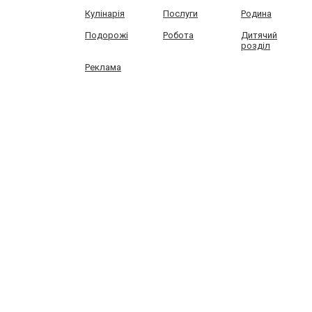
Кулінарія
Послуги
Родина
Подорожі
Робота
Дитячий
розділ
Реклама