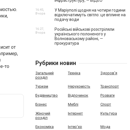
інфраструктуру, — ВІДЕО
мостью.
16:45,
У Маріуполі щодня на чотири години
Вчора
відключатимуть світло: це вплине на
ики,
подачу води
16:27,
Російські військові розстріляли
Вчора
українського полоненого у
Волноваському районі, —
прокуратура
исит от
апример,
и
Рубрики новин
ое-то
Загальний
Техніка
Здоров'я
розділ
Туризм
Нерухомість
Транспорт
Будівництво
Відпочинок
Розваги
Бізнес
Меблі
Спорт
Жіночий
Інтернет
Культура
розділ
Економіка
Інтер'єр
Мода