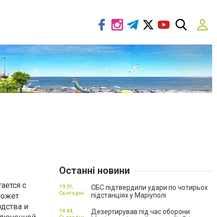
Останні новини
ается с
19:31,
СБС підтвердили удари по чотирьох
Сьогодні
может
підстанціях у Маріуполі
дства и
14:44,
Дезертирував під час оборони