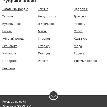
Рубрики новин
Загальний розділ
Техніка
Здоров'я
Туризм
Нерухомість
Транспорт
Будівництво
Відпочинок
Розваги
Бізнес
Меблі
Спорт
Жіночий розділ
Інтернет
Культура
Економіка
Інтер'єр
Мода
Кулінарія
Послуги
Родина
Подорожі
Робота
Дитячий розділ
Реклама
Реклама на сайті
Франшиза "CitySites"