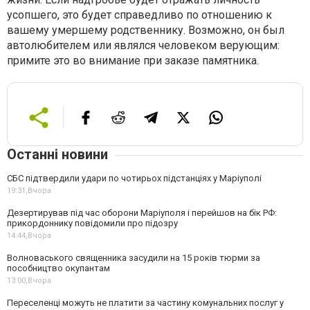
усопшего, это будет справедливо по отношению к
вашему умершему родственнику. Возможно, он был
автолюбителем или являлся человеком верующим:
примите это во внимание при заказе памятника.
Останні новини
СБС підтвердили удари по чотирьох підстанціях у Маріуполі
19:31,
Вчора
Дезертирував під час оборони Маріуполя і перейшов на бік РФ:
прикордоннику повідомили про підозру
14:44,
Вчора
Волноваського священника засудили на 15 років тюрми за
пособництво окупантам
13:00,
Вчора
Переселенці можуть не платити за частину комунальних послуг у