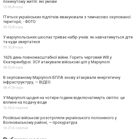
покинутому житлі: які умови
10:06,
Вчора
П’ятьох українських підлітків евакуювали з тимчасово окупованої
території, - ФОТО
09:53,
Вчора
У маріупольських школах триває набір учнів: як навчатимуться діти
та куди звертатися
09:35,
Вчора
1626 день повномасштабної війни. Горить черговий WB у
Єкатеринбурзі. ЗСУ атакували військові цілі у Маріуполі
08:55,
Вчора
В окупованому Маріуполі БПЛА знову атакували енергетичну
інфраструктуру, — ВІДЕО
08:47,
Вчора
У Маріуполі щодня на чотири години відключатимуть світло: це
вплине на подачу води
16:45,
6 серпня
Російські військові розстріляли українського полоненого у
Волноваському районі, — прокуратура
16:27,
6 серпня