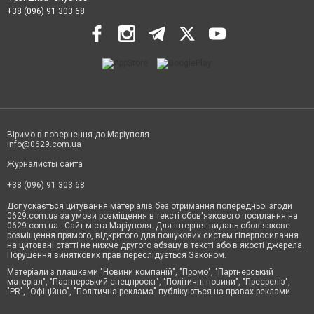
+38 (096) 91 303 68
Віримо в повернення до Маріуполя
info@0629.com.ua
Журналисты сайта
+38 (096) 91 303 68
Допускається цитування матеріалів без отримання попередньої згоди
0629.com.ua за умови розміщення в тексті обов'язкового посилання на
0629.com.ua - Сайт міста Маріуполя. Для інтернет-видань обов'язкове
розміщення прямого, відкритого для пошукових систем гіперпосилання
на цитовані статті не нижче другого абзацу в тексті або в якості джерела.
Порушення виняткових прав переслідується Законом.
Матеріали з плашками "Новини компаній", "Промо", "Партнерський
матеріал", "Партнерський спецпроєкт", "Політичні новини", "Пресреліз",
"PR", "Офіційно", "Політична реклама" публікуються на правах реклами.