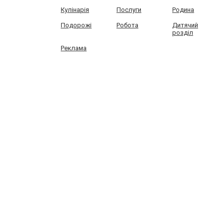
Кулінарія
Послуги
Родина
Подорожі
Робота
Дитячий
розділ
Реклама