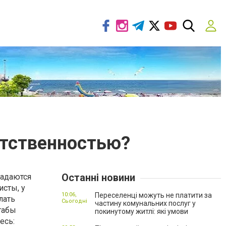
етственностью?
Останні новини
задаются
исты, у
10:06,
Переселенці можуть не платити за
лать
Сьогодні
частину комунальних послуг у
табы
покинутому житлі: які умови
есь: