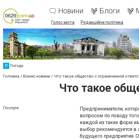
Новини
Блоги
Голос міста
Редакційна політика
П
Погода
Головна
Бізнес новини
Что такое общество с ограниченной ответ
Что такое общ
Послуги
Предприниматели, котор
вопросом по поводу того
каждой из таких форм и
выбор рекомендуется в з
будущего предприятия. О