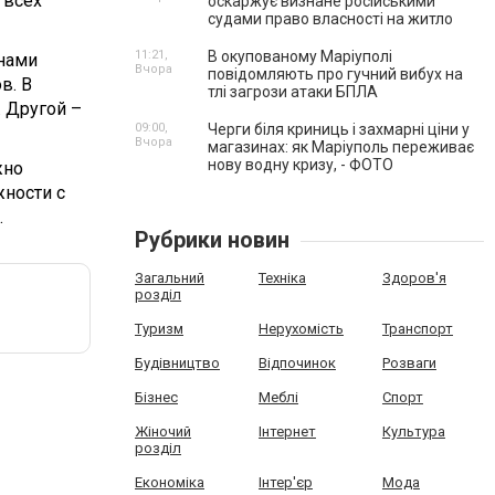
 всех
оскаржує визнане російськими
судами право власності на житло
11:21,
В окупованому Маріуполі
енами
Вчора
повідомляють про гучний вибух на
в. В
тлі загрози атаки БПЛА
. Другой –
09:00,
Черги біля криниць і захмарні ціни у
Вчора
магазинах: як Маріуполь переживає
нову водну кризу, - ФОТО
жно
жности с
.
Рубрики новин
Загальний
Техніка
Здоров'я
розділ
Туризм
Нерухомість
Транспорт
Будівництво
Відпочинок
Розваги
Бізнес
Меблі
Спорт
Жіночий
Інтернет
Культура
розділ
Економіка
Інтер'єр
Мода