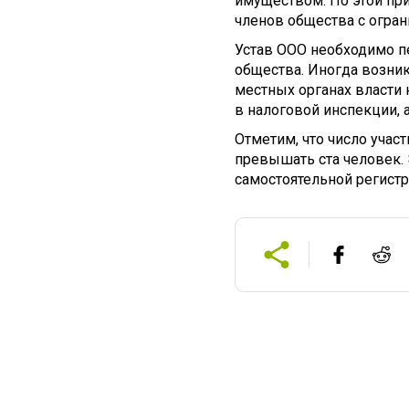
имуществом. По этой при
членов общества с огран
Устав ООО необходимо п
общества. Иногда возни
местных органах власти 
в налоговой инспекции, а
Отметим, что число учас
превышать ста человек. 
самостоятельной регист