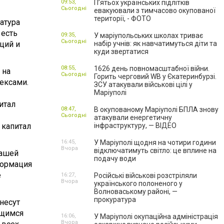
09:53,
П’ятьох українських підлітків
Сьогодні
евакуювали з тимчасово окупованої
території, - ФОТО
атура
 есть
09:35,
У маріупольських школах триває
Сьогодні
ций и
набір учнів: як навчатимуться діти та
куди звертатися
08:55,
1626 день повномасштабної війни.
 на
Сьогодні
Горить черговий WB у Єкатеринбурзі.
ексами.
ЗСУ атакували військові цілі у
Маріуполі
итал
08:47,
В окупованому Маріуполі БПЛА знову
Сьогодні
атакували енергетичну
 капитал
інфраструктуру, — ВІДЕО
16:45,
У Маріуполі щодня на чотири години
Вчора
відключатимуть світло: це вплине на
нашей
подачу води
формация
е
16:27,
Російські військові розстріляли
Вчора
українського полоненого у
Волноваському районі, —
прокуратура
несут
ющимся
16:06,
У Маріуполі окупаційна адміністрація
Вчора