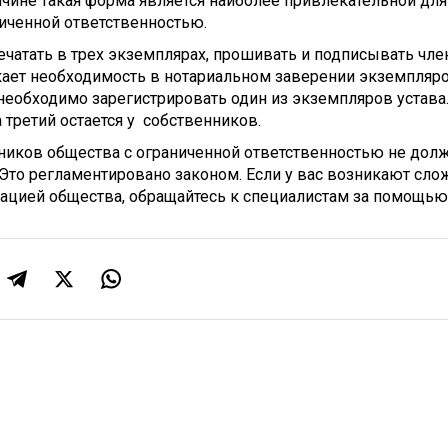
чине такая форма является наиболее привлекательной для
иченной ответственностью.
ечатать в трех экземплярах, прошивать и подписывать чл
кает необходимость в нотариальном заверении экземпляро
необходимо зарегистрировать один из экземпляров устава
 третий остается у
собственников.
тников общества с ограниченной ответственностью не дол
Это регламентировано законом. Если у вас возникают сло
рацией общества, обращайтесь к специалистам за помощью