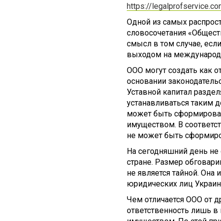
https://legalprofservice.c
Одной из самых распрост
словосочетания «Обществ
смысл в том случае, есл
выходом на международ
ООО могут создать как от
основании законодательс
Уставной капитал разде
устанавливаться таким д
может быть сформирован
имуществом. В соответст
не может быть сформиро
На сегодняшний день не
стране. Размер обговари
не является тайной. Она
юридических лиц Украин
Чем отличается ООО от д
ответственность лишь в 