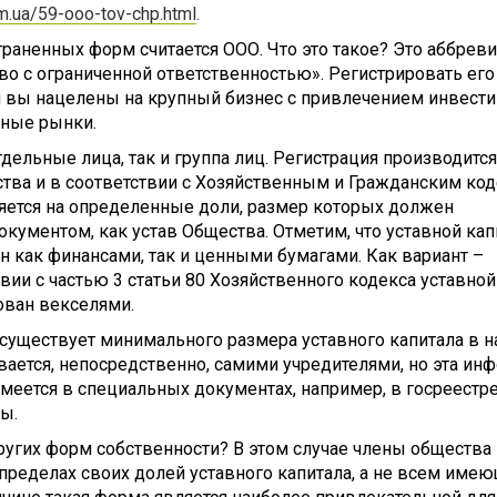
om.ua/59-ooo-tov-chp.html
.
раненных форм считается ООО. Что это такое? Это аббреви
о с ограниченной ответственностью». Регистрировать его
и вы нацелены на крупный бизнес с привлечением инвести
ные рынки.
дельные лица, так и группа лиц. Регистрация производится
тва и в соответствии с Хозяйственным и Гражданским код
ляется на определенные доли, размер которых должен
окументом, как устав Общества. Отметим, что уставной кап
 как финансами, так и ценными бумагами. Как вариант –
вии с частью 3 статьи 80 Хозяйственного кодекса уставной
ван векселями.
 существует минимального размера уставного капитала в 
вается, непосредственно, самими учредителями, но эта ин
 имеется в специальных документах, например, в госреестр
ы.
ругих форм собственности? В этом случае члены общества 
пределах своих долей уставного капитала, а не всем име