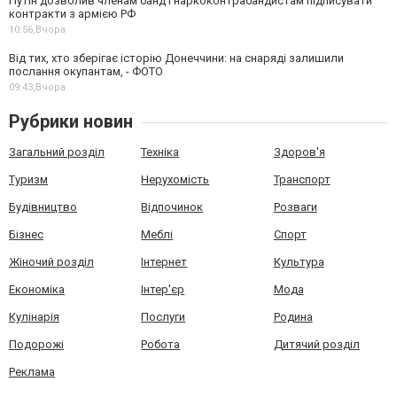
Путін дозволив членам банд і наркоконтрабандистам підписувати
контракти з армією РФ
10:56,
Вчора
Від тих, хто зберігає історію Донеччини: на снаряді залишили
послання окупантам, - ФОТО
09:43,
Вчора
Рубрики новин
Загальний розділ
Техніка
Здоров'я
Туризм
Нерухомість
Транспорт
Будівництво
Відпочинок
Розваги
Бізнес
Меблі
Спорт
Жіночий розділ
Інтернет
Культура
Економіка
Інтер'єр
Мода
Кулінарія
Послуги
Родина
Подорожі
Робота
Дитячий розділ
Реклама