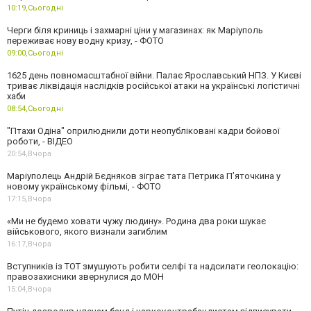
10:19,
Сьогодні
Черги біля криниць і захмарні ціни у магазинах: як Маріуполь
переживає нову водну кризу, - ФОТО
09:00,
Сьогодні
1625 день повномасштабної війни. Палає Ярославський НПЗ. У Києві
триває ліквідація наслідків російської атаки на українські логістичні
хаби
08:54,
Сьогодні
"Птахи Одіна" оприлюднили доти неопубліковані кадри бойової
роботи, - ВІДЕО
20:54,
Вчора
Маріуполець Андрій Бєдняков зіграє тата Петрика П’яточкина у
новому українському фільмі, - ФОТО
17:15,
Вчора
«Ми не будемо ховати чужу людину». Родина два роки шукає
військового, якого визнали загиблим
16:17,
Вчора
Вступників із ТОТ змушують робити селфі та надсилати геолокацію:
правозахисники звернулися до МОН
15:04,
Вчора