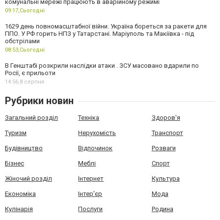
комунальні мережі працюють в аварійному режимі
09:17,
Сьогодні
1629 день повномасштабної війни. Україна бореться за ракети для
ППО. У РФ горить НПЗ у Татарстані. Маріуполь та Макіївка - під
обстрілами
08:53,
Сьогодні
В Генштабі розкрили наслідки атаки . ЗСУ масовано вдарили по
Росії, є прильоти
14:56,
8 серпня
Рубрики новин
Загальний розділ
Техніка
Здоров'я
Туризм
Нерухомість
Транспорт
Будівництво
Відпочинок
Розваги
Бізнес
Меблі
Спорт
Жіночий розділ
Інтернет
Культура
Економіка
Інтер'єр
Мода
Кулінарія
Послуги
Родина