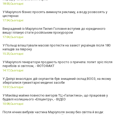
18:00,
Сьогодні
У Маріуполі бізнес просять вимкнути рекламу, а воду розвозять у
цистернах
17:54,
Сьогодні
Викрадений із Маріуполя Пилип Головня вступив до юридичного
вишу і планує стати російським прокурором
17:04,
Сьогодні
У Польщі влаштували масові протести на захист українців після 180
нападів за півроку
15:25,
Сьогодні
У Маріуполі генератори продають просто з причепа: попит зріс після
перебоїв зі світлом, - ФОТОФАКТ
14:17,
Сьогодні
У Дніпрі внаслідок дій окупантів був знищений склад ВООЗ, на якому
зберігалися гуманітарні медичні засоби
13:57,
Сьогодні
У Макіївці майже повністю вигорів ТЦ «Галактика», що працював у
будівлі колишнього «Епіцентру», - ВІДЕО
10:08,
Сьогодні
Після нічних вибухів частина Маріуполя знову без світла й води: