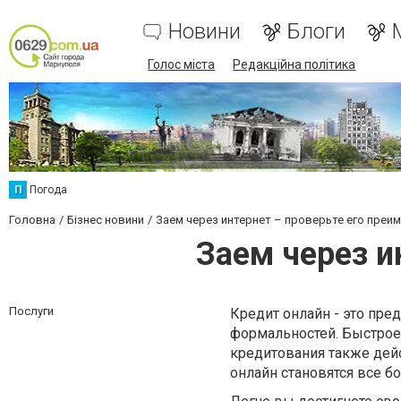
Новини
Блоги
Голос міста
Редакційна політика
П
Погода
Головна
Бізнес новини
Заем через интернет – проверьте его преи
Заем через и
Послуги
Кредит онлайн - это пре
формальностей. Быстрое
кредитования также дейс
онлайн становятся все б