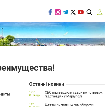
преимущества!
Останні новини
19:31,
СБС підтвердили удари по чотирьох
редиты
Сьогодні
підстанціях у Маріуполі
14:44,
Дезертирував під час оборони