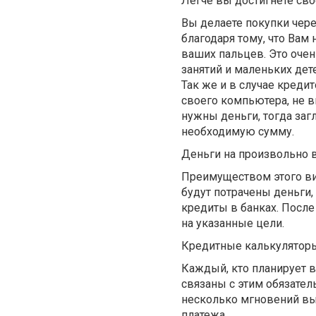
Легче вы достигнете сво
Вы делаете покупки чере
благодаря тому, что Вам 
ваших пальцев. Это оче
занятий и маленьких де
Так же и в случае креди
своего компьютера, не в
нужны деньги, тогда заг
необходимую сумму.
Деньги на произвольно
Преимуществом этого вид
будут потрачены деньги,
кредиты в банках. После
на указанные цели.
Кредитные калькуляторы
Каждый, кто планирует в
связаны с этим обязател
несколько мгновений вы
платежа.