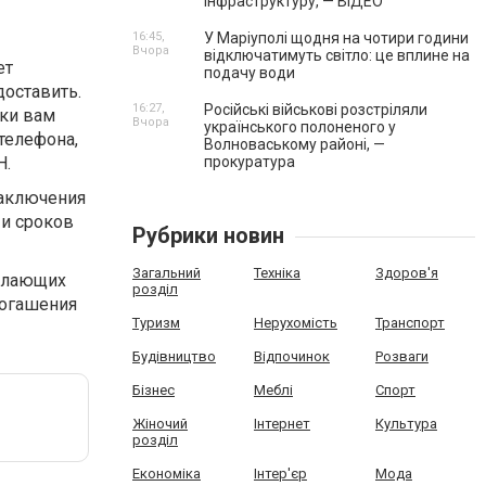
інфраструктуру, — ВІДЕО
16:45,
У Маріуполі щодня на чотири години
Вчора
відключатимуть світло: це вплине на
ет
подачу води
доставить.
16:27,
Російські військові розстріляли
вки вам
Вчора
українського полоненого у
телефона,
Волноваському районі, —
Н.
прокуратура
заключения
 и сроков
Рубрики новин
Загальний
Техніка
Здоров'я
елающих
розділ
погашения
Туризм
Нерухомість
Транспорт
Будівництво
Відпочинок
Розваги
Бізнес
Меблі
Спорт
Жіночий
Інтернет
Культура
розділ
Економіка
Інтер'єр
Мода