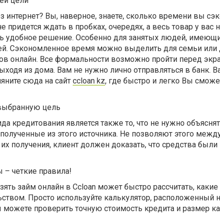
ей цели
з интернет? Вы, наверное, знаете, сколько времени вы сэ
не придется ждать в пробках, очередях, а весь товар у вас 
нь удобное решение. Особенно для занятых людей, имеющ
тей. Сэкономленное время можно выделить для семьи или 
тов онлайн. Все формальности возможно пройти перед экр
ыходя из дома. Вам не нужно лично отправляться в банк. В
ляните сюда на сайт
ccloan kz
, где быстро и легко Вы сможе
 выбранную цель
а кредитования является также то, что не нужно объяснять
 полученные из этого источника. Не позволяют этого межд
 их получения, клиент должен доказать, что средства были
 – четкие правила!
зять займ онлайн в Ccloan может быстро рассчитать, какие
ьством. Просто используйте калькулятор, расположенный на
 можете проверить точную стоимость кредита и размер к