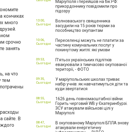
Сьогодні
Маріуполя і перейшов на бік РФ:
прикордоннику повідомили про
кономите
підозру
на кончиках
13:00,
Волноваського священника
их много
Сьогодні
засудили на 15 років тюрми за
друзей.
пособництво окупантам
аном
10:06,
Переселенці можуть не платити за
ам срочно
Сьогодні
частину комунальних послуг у
те занять
покинутому житлі: які умови
09:53,
П’ятьох українських підлітків
Сьогодні
евакуювали з тимчасово окупованої
території, - ФОТО
, на что
09:35,
У маріупольських школах триває
у тем
Сьогодні
набір учнів: як навчатимуться діти та
 потрачены
куди звертатися
08:55,
1626 день повномасштабної війни.
Сьогодні
Горить черговий WB у Єкатеринбурзі.
ЗСУ атакували військові цілі у
 расходы
Маріуполі
 сайте. В
08:47,
В окупованому Маріуполі БПЛА знову
аждого
Сьогодні
атакували енергетичну