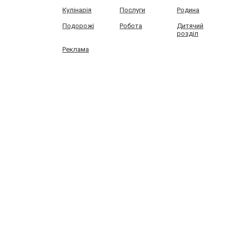
Кулінарія
Послуги
Родина
Подорожі
Робота
Дитячий
розділ
Реклама