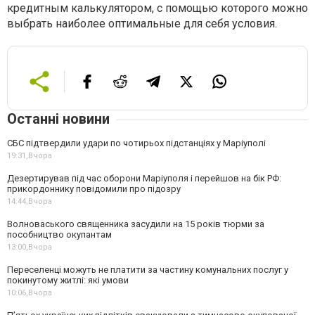
кредитным калькулятором, с помощью которого можно
выбрать наиболее оптимальные для себя условия.
Останні новини
СБС підтвердили удари по чотирьох підстанціях у Маріуполі
19:31,
Вчора
Дезертирував під час оборони Маріуполя і перейшов на бік РФ:
прикордоннику повідомили про підозру
14:44,
Вчора
Волноваського священника засудили на 15 років тюрми за
пособництво окупантам
13:00,
Вчора
Переселенці можуть не платити за частину комунальних послуг у
покинутому житлі: які умови
10:06,
Вчора