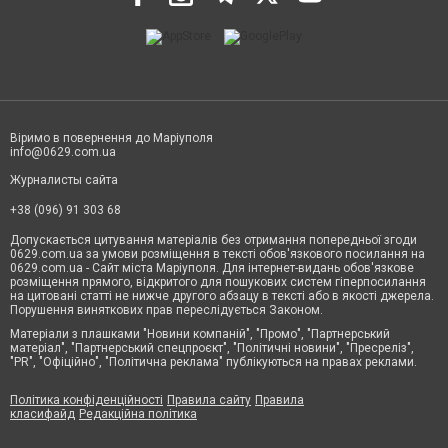
Віримо в повернення до Маріуполя
info@0629.com.ua
Журналисты сайта
+38 (096) 91 303 68
Допускається цитування матеріалів без отримання попередньої згоди
0629.com.ua за умови розміщення в тексті обов'язкового посилання на
0629.com.ua - Сайт міста Маріуполя. Для інтернет-видань обов'язкове
розміщення прямого, відкритого для пошукових систем гіперпосилання
на цитовані статті не нижче другого абзацу в тексті або в якості джерела.
Порушення виняткових прав переслідується Законом.
Матеріали з плашками "Новини компаній", "Промо", "Партнерський
матеріал", "Партнерський спецпроєкт", "Політичні новини", "Пресреліз",
"PR", "Офіційно", "Політична реклама" публікуються на правах реклами.
Політика конфіденційності
Правила сайту
Правила
класифайд
Редакційна політика