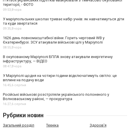
П’ятьох українських підлітків евакуювали з тимчасово окупованої
території, - ФОТО
09:53,
Вчора
У маріупольських школах триває набір учнів: як навчатимуться діти
та куди звертатися
09:35,
Вчора
1626 день повномасштабної війни. Горить черговий WB у
Єкатеринбурзі. ЗСУ атакували військові цілі у Маріуполі
08:55,
Вчора
В окупованому Маріуполі БПЛА знову атакували енергетичну
інфраструктуру, — ВІДЕО
08:47,
Вчора
У Маріуполі щодня на чотири години відключатимуть світло: це
вплине на подачу води
16:45,
6 серпня
Російські військові розстріляли українського полоненого у
Волноваському районі, — прокуратура
16:27,
6 серпня
Рубрики новин
Загальний розділ
Техніка
Здоров'я