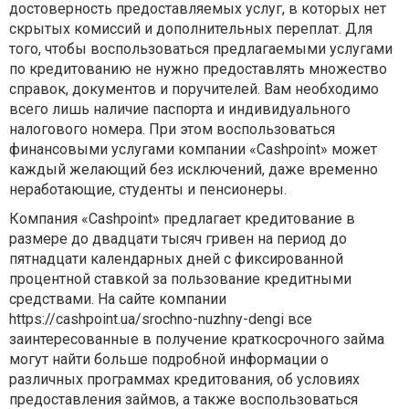
достоверность предоставляемых услуг, в которых нет
скрытых комиссий и дополнительных переплат. Для
того, чтобы воспользоваться предлагаемыми услугами
по кредитованию не нужно предоставлять множество
справок, документов и поручителей. Вам необходимо
всего лишь наличие паспорта и индивидуального
налогового номера. При этом воспользоваться
финансовыми услугами компании «Сashpoint» может
каждый желающий без исключений, даже временно
неработающие, студенты и пенсионеры.
Компания «Сashpoint» предлагает кредитование в
размере до двадцати тысяч гривен на период до
пятнадцати календарных дней с фиксированной
процентной ставкой за пользование кредитными
средствами. На сайте компании
https://cashpoint.ua/srochno-nuzhny-dengi все
заинтересованные в получение краткосрочного займа
могут найти больше подробной информации о
различных программах кредитования, об условиях
предоставления займов, а также воспользоваться