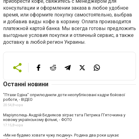
приобрести кофе, свяжитесь с менеджером для
консультации и оформлении заказа в любое удобное
время, или оформите покупку самостоятельно, выбрав
и добавив виды кофе в корзину. Оплата производится
платежной картой банка. Мы всегда готовы предложить
выгодные условия покупки и отличный сервис, а также
доставку в любой регион Украины.
Останні новини
"Птахи Одіна" оприлюднили доти неопубліковані кадри бойової
роботи, - ВІДЕО
20:54,
Вчора
Маріуполець Андрій Бєдняков зіграє тата Петрика П’яточкина у
новому українському фільмі, - ФОТО
17:15,
Вчора
«Ми не будемо ховати чужу людину». Родина два роки шукає