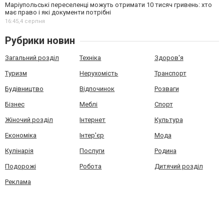
Маріупольські переселенці можуть отримати 10 тисяч гривень: хто
має право і які документи потрібні
16:45,
4 серпня
Рубрики новин
Загальний розділ
Техніка
Здоров'я
Туризм
Нерухомість
Транспорт
Будівництво
Відпочинок
Розваги
Бізнес
Меблі
Спорт
Жіночий розділ
Інтернет
Культура
Економіка
Інтер'єр
Мода
Кулінарія
Послуги
Родина
Подорожі
Робота
Дитячий розділ
Реклама