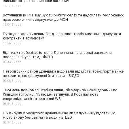
військового, якого визнали загиблим
16:17,
Вчора
Вступників із ТОТ змушують робити селфі та надсилати геолокацію:
правозахисники звернулися до МОН
15:04,
Вчора
Путін дозволив членам банд і наркоконтрабандистам підписувати
контракти з армією РФ
10:56,
Вчора
Від тих, хто зберігає історію Донеччини: на снаряді залишили
послання окупантам, - ФОТО
09:43,
Вчора
Петровський район Донецька відрізали від міста: транспорт майже
не ходить, люди змушені йти пішки, - ВІДЕО
09:08,
Вчора
1624 день повномасштабної війни. РФ вдарила «Іскандерами» по
Київщині і столиці. 15 людей загинули. В Росії палають
енергопідстанції та черговий WB
08:54,
Вчора
Ніч вибухів у Маріуполі: щонайменше два влучання у підстанцію,
місто знову без світла та води, - ВІДЕО
08:34,
Вчора