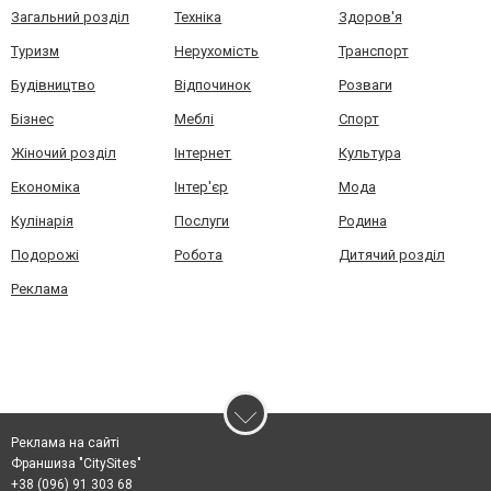
Загальний розділ
Техніка
Здоров'я
Туризм
Нерухомість
Транспорт
Будівництво
Відпочинок
Розваги
Бізнес
Меблі
Спорт
Жіночий розділ
Інтернет
Культура
Економіка
Інтер'єр
Мода
Кулінарія
Послуги
Родина
Подорожі
Робота
Дитячий розділ
Реклама
Реклама на сайті
Франшиза "CitySites"
+38 (096) 91 303 68