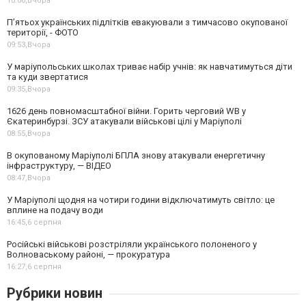
10:06,
Вчора
П’ятьох українських підлітків евакуювали з тимчасово окупованої
території, - ФОТО
09:53,
Вчора
У маріупольських школах триває набір учнів: як навчатимуться діти
та куди звертатися
09:35,
Вчора
1626 день повномасштабної війни. Горить черговий WB у
Єкатеринбурзі. ЗСУ атакували військові цілі у Маріуполі
08:55,
Вчора
В окупованому Маріуполі БПЛА знову атакували енергетичну
інфраструктуру, — ВІДЕО
08:47,
Вчора
У Маріуполі щодня на чотири години відключатимуть світло: це
вплине на подачу води
16:45,
6 серпня
Російські військові розстріляли українського полоненого у
Волноваському районі, — прокуратура
16:27,
6 серпня
Рубрики новин