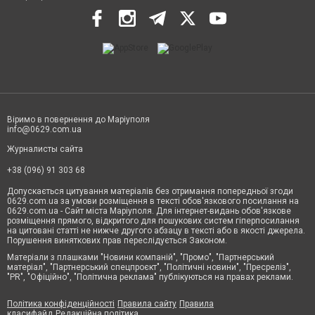
Віримо в повернення до Маріуполя
info@0629.com.ua
Журналисты сайта
+38 (096) 91 303 68
Допускається цитування матеріалів без отримання попередньої згоди
0629.com.ua за умови розміщення в тексті обов'язкового посилання на
0629.com.ua - Сайт міста Маріуполя. Для інтернет-видань обов'язкове
розміщення прямого, відкритого для пошукових систем гіперпосилання
на цитовані статті не нижче другого абзацу в тексті або в якості джерела.
Порушення виняткових прав переслідується Законом.
Матеріали з плашками "Новини компаній", "Промо", "Партнерський
матеріал", "Партнерський спецпроєкт", "Політичні новини", "Пресреліз",
"PR", "Офіційно", "Політична реклама" публікуються на правах реклами.
Політика конфіденційності
Правила сайту
Правила
класифайд
Редакційна політика