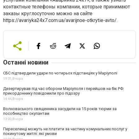
контактные телефоны компании, которые принимают
заказы круглосуточно можно на сайте
https://avariyka24x7.com.ua/avarijnoe-otkrytie-avto/.
Останні новини
СБС підтвердили удари по чотирьох підстанціях у Маріуполі
19:31,
Вчора
Дезертирував під час оборони Маріуполя і перейшов на бік РФ:
прикордоннику повідомили про підозру
14:44,
Вчора
Волноваського священника засудили на 15 років тюрми за
пособництво окупантам
13:00,
Вчора
Переселенці можуть не платити за частину комунальних послуг у
покинутому житлі: які умови