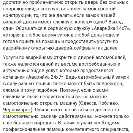
достаточно проблематично открыть дверь без сильных
повреждений, в которую вставлен замок простой
конструкции, то, что же делать, если замок вашей
входной двери имеет сложную конструкцию? Выход
один. Обращаться в сервисную службу «Аварийка 24х7»,
которая в любое время суток в любой день недели
готова прийти на помощь и предоставить услуги по
аварийному открытию дверей, сейфов и так далее.
Услуги по аварийному открытию дверей автомобилей,
также являются одной из весьма востребованных и
актуальных видов услуг, которые предоставляет
компания «Аварийка 24х7». Ведь автомобильный замок
в силу разных причин также может быть поврежден,
сломан и тому подобное. Поэтому, если с вами
случилась такая неприятность и вы не можете
самостоятельно
открыть машину (Одесса, Коблево,
Черноморск)
. Лучше всего не пытаться сделать это
самостоятельно, своими действиями вы можете только
еще больше навредить. В таких случаях необходима
профессиональная помощь компетентного специалиста,