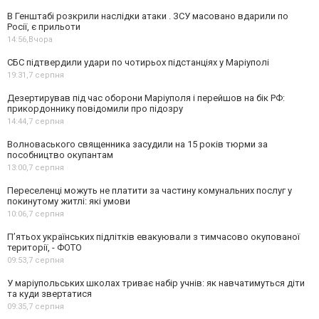
В Генштабі розкрили наслідки атаки . ЗСУ масовано вдарили по
Росії, є прильоти
14:56,
Вчора
СБС підтвердили удари по чотирьох підстанціях у Маріуполі
19:31,
7 серпня
Дезертирував під час оборони Маріуполя і перейшов на бік РФ:
прикордоннику повідомили про підозру
14:44,
7 серпня
Волноваського священника засудили на 15 років тюрми за
пособництво окупантам
13:00,
7 серпня
Переселенці можуть не платити за частину комунальних послуг у
покинутому житлі: які умови
10:06,
7 серпня
П’ятьох українських підлітків евакуювали з тимчасово окупованої
території, - ФОТО
09:53,
7 серпня
У маріупольських школах триває набір учнів: як навчатимуться діти
та куди звертатися
09:35,
7 серпня