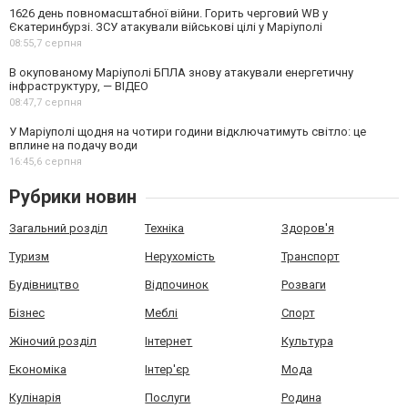
1626 день повномасштабної війни. Горить черговий WB у
Єкатеринбурзі. ЗСУ атакували військові цілі у Маріуполі
08:55,
7 серпня
В окупованому Маріуполі БПЛА знову атакували енергетичну
інфраструктуру, — ВІДЕО
08:47,
7 серпня
У Маріуполі щодня на чотири години відключатимуть світло: це
вплине на подачу води
16:45,
6 серпня
Рубрики новин
Загальний розділ
Техніка
Здоров'я
Туризм
Нерухомість
Транспорт
Будівництво
Відпочинок
Розваги
Бізнес
Меблі
Спорт
Жіночий розділ
Інтернет
Культура
Економіка
Інтер'єр
Мода
Кулінарія
Послуги
Родина