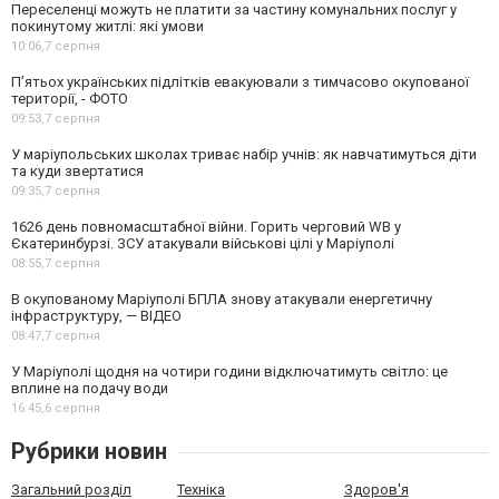
Переселенці можуть не платити за частину комунальних послуг у
покинутому житлі: які умови
10:06,
7 серпня
П’ятьох українських підлітків евакуювали з тимчасово окупованої
території, - ФОТО
09:53,
7 серпня
У маріупольських школах триває набір учнів: як навчатимуться діти
та куди звертатися
09:35,
7 серпня
1626 день повномасштабної війни. Горить черговий WB у
Єкатеринбурзі. ЗСУ атакували військові цілі у Маріуполі
08:55,
7 серпня
В окупованому Маріуполі БПЛА знову атакували енергетичну
інфраструктуру, — ВІДЕО
08:47,
7 серпня
У Маріуполі щодня на чотири години відключатимуть світло: це
вплине на подачу води
16:45,
6 серпня
Рубрики новин
Загальний розділ
Техніка
Здоров'я