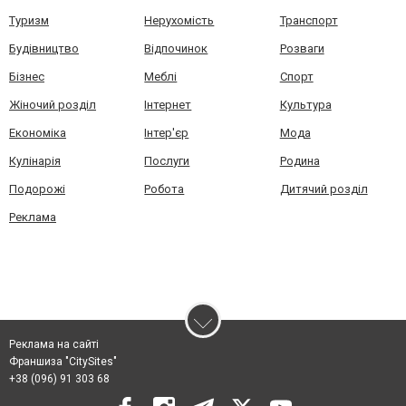
Туризм
Нерухомість
Транспорт
Будівництво
Відпочинок
Розваги
Бізнес
Меблі
Спорт
Жіночий розділ
Інтернет
Культура
Економіка
Інтер'єр
Мода
Кулінарія
Послуги
Родина
Подорожі
Робота
Дитячий розділ
Реклама
Реклама на сайті
Франшиза "CitySites"
+38 (096) 91 303 68