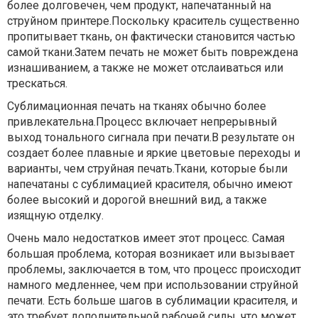
более долговечен, чем продукт, напечатанный на
струйном принтере.Поскольку краситель существенно
пропитывает ткань, он фактически становится частью
самой ткани.Затем печать не может быть повреждена
изнашиванием, а также не может отслаиваться или
трескаться.
Сублимационная печать на тканях обычно более
привлекательна.Процесс включает непрерывный
выход тонального сигнала при печати.В результате он
создает более плавные и яркие цветовые переходы и
варианты, чем струйная печать.Ткани, которые были
напечатаны с сублимацией красителя, обычно имеют
более высокий и дорогой внешний вид, а также
изящную отделку.
Очень мало недостатков имеет этот процесс. Самая
большая проблема, которая возникает или вызывает
проблемы, заключается в том, что процесс происходит
намного медленнее, чем при использовании струйной
печати. Есть больше шагов в сублимации красителя, и
это требует дополнительной рабочей силы, что может