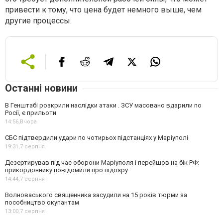
привести к тому, что цена будет немного выше, чем
другие процессы.
Останні новини
В Генштабі розкрили наслідки атаки . ЗСУ масовано вдарили по
Росії, є прильоти
14:56,
Вчора
СБС підтвердили удари по чотирьох підстанціях у Маріуполі
19:31,
7 серпня
Дезертирував під час оборони Маріуполя і перейшов на бік РФ:
прикордоннику повідомили про підозру
14:44,
7 серпня
Волноваського священника засудили на 15 років тюрми за
пособництво окупантам
13:00,
7 серпня