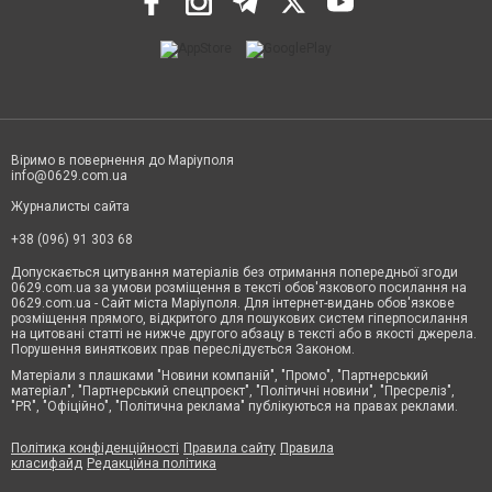
Віримо в повернення до Маріуполя
info@0629.com.ua
Журналисты сайта
+38 (096) 91 303 68
Допускається цитування матеріалів без отримання попередньої згоди
0629.com.ua за умови розміщення в тексті обов'язкового посилання на
0629.com.ua - Сайт міста Маріуполя. Для інтернет-видань обов'язкове
розміщення прямого, відкритого для пошукових систем гіперпосилання
на цитовані статті не нижче другого абзацу в тексті або в якості джерела.
Порушення виняткових прав переслідується Законом.
Матеріали з плашками "Новини компаній", "Промо", "Партнерський
матеріал", "Партнерський спецпроєкт", "Політичні новини", "Пресреліз",
"PR", "Офіційно", "Політична реклама" публікуються на правах реклами.
Політика конфіденційності
Правила сайту
Правила
класифайд
Редакційна політика