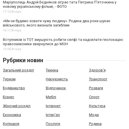
Маріуполець Андрій Бєдняков зіграє тата Петрика П’яточкина у
новому українському фільмі, - ФОТО
17:15,
Вчора
«Ми не будемо ховати чужу людину». Родина два роки шукає
військового, якого визнали загиблим
16:17,
Вчора
Вступників із ТОТ змушують робити селфі та надсилати геолокацію:
правозахисники звернулися до МОН
15:04,
Вчора
Рубрики новин
Загальний розділ
Техніка
Здоров'я
Туризм
Нерухомість
Транспорт
Будівництво
Відпочинок
Розваги
Бізнес
Меблі
Спорт
Жіночий розділ
Інтернет
Культура
Економіка
Інтер'єр
Мода
Кулінарія
Послуги
Родина