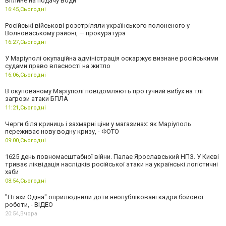
вплине на подачу води
16:45,
Сьогодні
Російські військові розстріляли українського полоненого у
Волноваському районі, — прокуратура
16:27,
Сьогодні
У Маріуполі окупаційна адміністрація оскаржує визнане російськими
судами право власності на житло
16:06,
Сьогодні
В окупованому Маріуполі повідомляють про гучний вибух на тлі
загрози атаки БПЛА
11:21,
Сьогодні
Черги біля криниць і захмарні ціни у магазинах: як Маріуполь
переживає нову водну кризу, - ФОТО
09:00,
Сьогодні
1625 день повномасштабної війни. Палає Ярославський НПЗ. У Києві
триває ліквідація наслідків російської атаки на українські логістичні
хаби
08:54,
Сьогодні
"Птахи Одіна" оприлюднили доти неопубліковані кадри бойової
роботи, - ВІДЕО
20:54,
Вчора