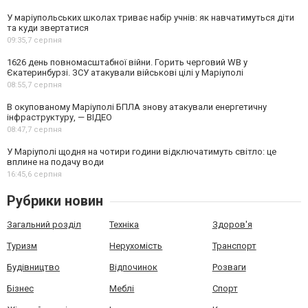
У маріупольських школах триває набір учнів: як навчатимуться діти
та куди звертатися
09:35,
7 серпня
1626 день повномасштабної війни. Горить черговий WB у
Єкатеринбурзі. ЗСУ атакували військові цілі у Маріуполі
08:55,
7 серпня
В окупованому Маріуполі БПЛА знову атакували енергетичну
інфраструктуру, — ВІДЕО
08:47,
7 серпня
У Маріуполі щодня на чотири години відключатимуть світло: це
вплине на подачу води
16:45,
6 серпня
Рубрики новин
Загальний розділ
Техніка
Здоров'я
Туризм
Нерухомість
Транспорт
Будівництво
Відпочинок
Розваги
Бізнес
Меблі
Спорт