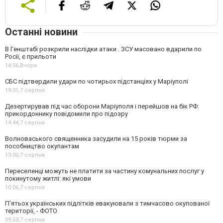
Останні новини
В Генштабі розкрили наслідки атаки . ЗСУ масовано вдарили по
Росії, є прильоти
14:56,
Вчора
СБС підтвердили удари по чотирьох підстанціях у Маріуполі
19:31,
7 серпня
Дезертирував під час оборони Маріуполя і перейшов на бік РФ:
прикордоннику повідомили про підозру
14:44,
7 серпня
Волноваського священника засудили на 15 років тюрми за
пособництво окупантам
13:00,
7 серпня
Переселенці можуть не платити за частину комунальних послуг у
покинутому житлі: які умови
10:06,
7 серпня
П’ятьох українських підлітків евакуювали з тимчасово окупованої
території, - ФОТО
09:53,
7 серпня