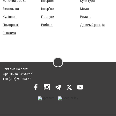
Жіночий розділ
Інтернет
Культура
Економіка
Інтер'єр
Мода
Кулінарія
Послуги
Родина
Подорожі
Робота
Дитячий розділ
Реклама
Реклама на сайті
Франшиза "CitySites"
+38 (096) 91 303 68