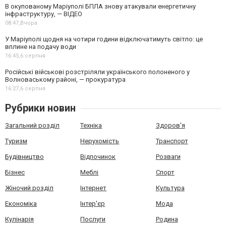
В окупованому Маріуполі БПЛА знову атакували енергетичну
інфраструктуру, — ВІДЕО
08:47,
Вчора
У Маріуполі щодня на чотири години відключатимуть світло: це
вплине на подачу води
16:45,
6 серпня
Російські військові розстріляли українського полоненого у
Волноваському районі, — прокуратура
16:27,
6 серпня
Рубрики новин
Загальний розділ
Техніка
Здоров'я
Туризм
Нерухомість
Транспорт
Будівництво
Відпочинок
Розваги
Бізнес
Меблі
Спорт
Жіночий розділ
Інтернет
Культура
Економіка
Інтер'єр
Мода
Кулінарія
Послуги
Родина