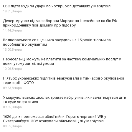
СБС підтвердили удари по чотирьох підстанціях у Маріуполі
19:31,
Вчора
Дезертирував під час оборони Маріуполя і перейшов на бік РФ:
прикордоннику повідомили про підозру
14:44,
Вчора
Волноваського священника засудили на 15 років тюрми за
пособництво окупантам
13:00,
Вчора
Переселенці можуть не платити за частину комунальних послуг у
покинутому житлі: які умови
10:06,
Вчора
П’ятьох українських підлітків евакуювали з тимчасово окупованої
території, - ФОТО
09:53,
Вчора
У маріупольських школах триває набір учнів: як навчатимуться діти
та куди звертатися
09:35,
Вчора
1626 день повномасштабної війни. Горить черговий WB у
Єкатеринбурзі. ЗСУ атакували військові цілі у Маріуполі
08:55,
Вчора