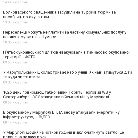
14:44,
7 серпня
Волноваського священника засудили на 15 років тюрми за
пособництво окупантам
13:00,
7 серпня
Переселенці можуть не платити за частину комунальних послуг у
покинутому житлі: які умови
10:06,
7 серпня
П’ятьох українських підлітків евакуювали з тимчасово окупованої
території, - ФОТО
09:53,
7 серпня
У маріупольських школах триває набір учнів: як навчатимуться діти
та куди звертатися
09:35,
7 серпня
1626 день повномасштабної війни. Горить черговий WB у
Єкатеринбурзі. ЗСУ атакували військові цілі у Маріуполі
08:55,
7 серпня
В окупованому Маріуполі БПЛА знову атакували енергетичну
інфраструктуру, — ВІДЕО
08:47,
7 серпня
У Маріуполі щодня на чотири години відключатимуть світло: це
вплине на подачу води