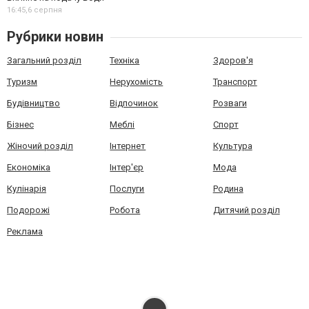
16:45,
6 серпня
Рубрики новин
Загальний розділ
Техніка
Здоров'я
Туризм
Нерухомість
Транспорт
Будівництво
Відпочинок
Розваги
Бізнес
Меблі
Спорт
Жіночий розділ
Інтернет
Культура
Економіка
Інтер'єр
Мода
Кулінарія
Послуги
Родина
Подорожі
Робота
Дитячий розділ
Реклама