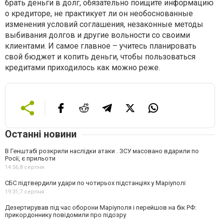
брать деньги в долг, обязательно поищите информацию
о кредиторе, не практикует ли он необоснованные
изменения условий соглашения, незаконные методы
выбивания долгов и другие вольности со своими
клиентами. И самое главное – учитесь планировать
свой бюджет и копить деньги, чтобы пользоваться
кредитами приходилось как можно реже.
Останні новини
В Генштабі розкрили наслідки атаки . ЗСУ масовано вдарили по
Росії, є прильоти
14:56,
8 серпня
СБС підтвердили удари по чотирьох підстанціях у Маріуполі
19:31,
7 серпня
Дезертирував під час оборони Маріуполя і перейшов на бік РФ:
прикордоннику повідомили про підозру