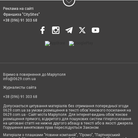
Реклама на сайті
Франшиза "CitySites"
+38 (096) 91 303 68
Віримо в повернення до Маріуполя
info@0629.com.ua
Журналисты сайта
+38 (096) 91 303 68
Допускається цитування матеріалів без отримання попередньої згоди
0629.com.ua за умови розміщення в тексті обов'язкового посилання на
0629.com.ua - Сайт міста Маріуполя. Для інтернет-видань обов'язкове
розміщення прямого, відкритого для пошукових систем гіперпосилання
на цитовані статті не нижче другого абзацу в тексті або в якості джерела.
Порушення виняткових прав переслідується Законом.
Матеріали з плашками "Новини компаній", "Промо", "Партнерський