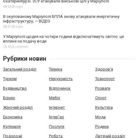
Єкатеринбурзі. ЗСУ атакували військові цілі у Маріуполі
08:55,
Вчора
В окупованому Маріуполі БПЛА знову атакували енергетичну
інфраструктуру, — ВІДЕО
08:47,
Вчора
У Маріуполі щодня на чотири години відключатимуть світло: це
вплине на подачу води
16:45,
6 серпня
Рубрики новин
Загальний розділ
Техніка
Здоров'я
Туризм
Нерухомість
Транспорт
Будівництво
Відпочинок
Розваги
Бізнес
Меблі
Спорт
Жіночий розділ
Інтернет
Культура
Економіка
Інтер'єр
Мода
Кулінарія
Послуги
Родина
Подорожі
Робота
Дитячий розділ