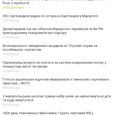
Росії, є прильоти
14:56,
Сьогодні
СБС підтвердили удари по чотирьох підстанціях у Маріуполі
19:31,
Вчора
Дезертирував під час оборони Маріуполя і перейшов на бік РФ:
прикордоннику повідомили про підозру
14:44,
Вчора
Волноваського священника засудили на 15 років тюрми за
пособництво окупантам
13:00,
Вчора
Переселенці можуть не платити за частину комунальних послуг у
покинутому житлі: які умови
10:06,
Вчора
П’ятьох українських підлітків евакуювали з тимчасово окупованої
території, - ФОТО
09:53,
Вчора
У маріупольських школах триває набір учнів: як навчатимуться діти
та куди звертатися
09:35,
Вчора
1626 день повномасштабної війни. Горить черговий WB у