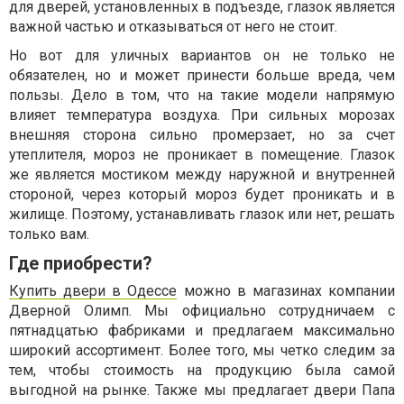
для дверей, установленных в подъезде, глазок является
важной частью и отказываться от него не стоит.
Но вот для уличных вариантов он не только не
обязателен, но и может принести больше вреда, чем
пользы. Дело в том, что на такие модели напрямую
влияет температура воздуха. При сильных морозах
внешняя сторона сильно промерзает, но за счет
утеплителя, мороз не проникает в помещение. Глазок
же является мостиком между наружной и внутренней
стороной, через который мороз будет проникать и в
жилище. Поэтому, устанавливать глазок или нет, решать
только вам.
Где приобрести?
Купить двери в Одессе
можно в магазинах компании
Дверной Олимп. Мы официально сотрудничаем с
пятнадцатью фабриками и предлагаем максимально
широкий ассортимент. Более того, мы четко следим за
тем, чтобы стоимость на продукцию была самой
выгодной на рынке. Также мы предлагает двери Папа