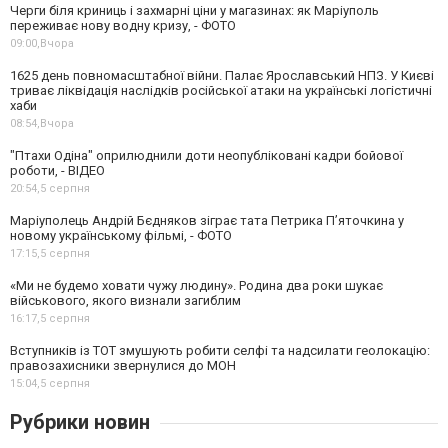
Черги біля криниць і захмарні ціни у магазинах: як Маріуполь
переживає нову водну кризу, - ФОТО
09:00,
Вчора
1625 день повномасштабної війни. Палає Ярославський НПЗ. У Києві
триває ліквідація наслідків російської атаки на українські логістичні
хаби
08:54,
Вчора
"Птахи Одіна" оприлюднили доти неопубліковані кадри бойової
роботи, - ВІДЕО
20:54,
5 серпня
Маріуполець Андрій Бєдняков зіграє тата Петрика П’яточкина у
новому українському фільмі, - ФОТО
17:15,
5 серпня
«Ми не будемо ховати чужу людину». Родина два роки шукає
військового, якого визнали загиблим
16:17,
5 серпня
Вступників із ТОТ змушують робити селфі та надсилати геолокацію:
правозахисники звернулися до МОН
15:04,
5 серпня
Рубрики новин