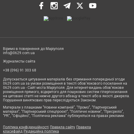
Віримо в повернення до Маріуполя
info@0629.com.ua
Журналисты сайта
+38 (096) 91 303 68
Допускається цитування матеріалів без отримання попередньої згоди
0629.com.ua за умови розміщення в тексті обов'язкового посилання на
0629.com.ua - Сайт міста Маріуполя. Для інтернет-видань обов'язкове
розміщення прямого, відкритого для пошукових систем гіперпосилання
на цитовані статті не нижче другого абзацу в тексті або в якості джерела.
Порушення виняткових прав переслідується Законом.
Матеріали з плашками "Новини компаній", "Промо", "Партнерський
матеріал", "Партнерський спецпроєкт", "Політичні новини", "Пресреліз",
"PR", "Офіційно", "Політична реклама" публікуються на правах реклами.
Політика конфіденційності
Правила сайту
Правила
класифайд
Редакційна політика