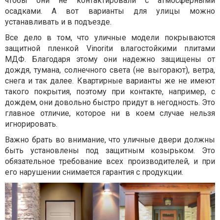
чтобы они не контактировали с атмосферными
осадками. А вот варианты для улицы можно
устанавливать и в подъезде.
Все дело в том, что уличные модели покрываются
защитной пленкой Vinoritи влагостойкими плитами
МДФ. Благодаря этому они надежно защищены от
дождя, тумана, солнечного света (не выгорают), ветра,
снега и так далее. Квартирные варианты же не имеют
такого покрытия, поэтому при контакте, например, с
дождем, они довольно быстро придут в негодность. Это
главное отличие, которое ни в коем случае нельзя
игнорировать.
Важно брать во внимание, что уличные двери должны
быть установлены под защитным козырьком. Это
обязательное требование всех производителей, и при
его нарушении снимается гарантия с продукции.