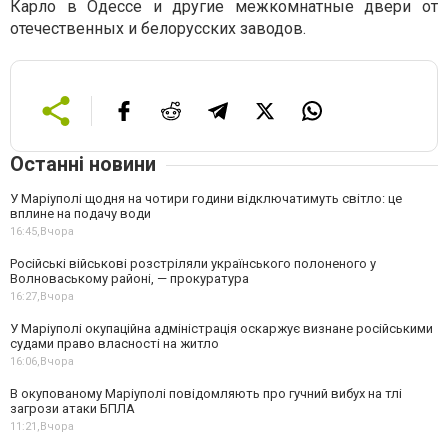
Карло в Одессе и другие межкомнатные двери от
отечественных и белорусских заводов.
Останні новини
У Маріуполі щодня на чотири години відключатимуть світло: це
вплине на подачу води
16:45,
Вчора
Російські військові розстріляли українського полоненого у
Волноваському районі, — прокуратура
16:27,
Вчора
У Маріуполі окупаційна адміністрація оскаржує визнане російськими
судами право власності на житло
16:06,
Вчора
В окупованому Маріуполі повідомляють про гучний вибух на тлі
загрози атаки БПЛА
11:21,
Вчора