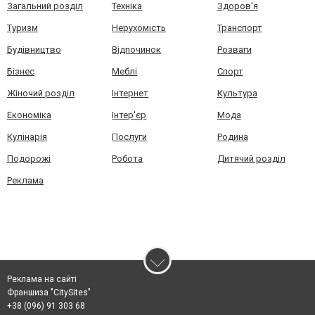
Загальний розділ
Техніка
Здоров'я
Туризм
Нерухомість
Транспорт
Будівництво
Відпочинок
Розваги
Бізнес
Меблі
Спорт
Жіночий розділ
Інтернет
Культура
Економіка
Інтер'єр
Мода
Кулінарія
Послуги
Родина
Подорожі
Робота
Дитячий розділ
Реклама
Реклама на сайті
Франшиза "CitySites"
+38 (096) 91 303 68