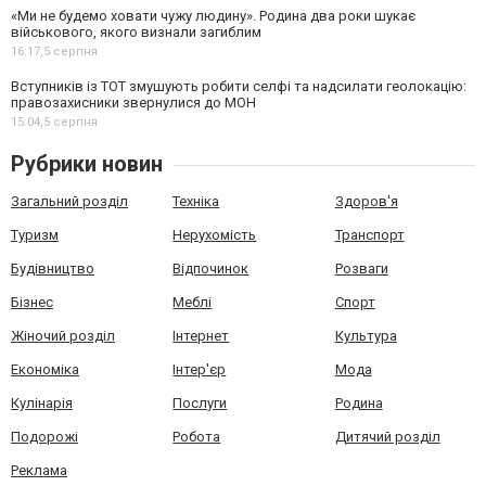
«Ми не будемо ховати чужу людину». Родина два роки шукає
військового, якого визнали загиблим
16:17,
5 серпня
Вступників із ТОТ змушують робити селфі та надсилати геолокацію:
правозахисники звернулися до МОН
15:04,
5 серпня
Рубрики новин
Загальний розділ
Техніка
Здоров'я
Туризм
Нерухомість
Транспорт
Будівництво
Відпочинок
Розваги
Бізнес
Меблі
Спорт
Жіночий розділ
Інтернет
Культура
Економіка
Інтер'єр
Мода
Кулінарія
Послуги
Родина
Подорожі
Робота
Дитячий розділ
Реклама