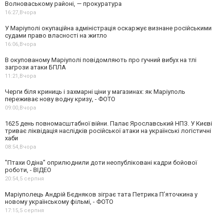
Волноваському районі, — прокуратура
16:27,
Вчора
У Маріуполі окупаційна адміністрація оскаржує визнане російськими
судами право власності на житло
16:06,
Вчора
В окупованому Маріуполі повідомляють про гучний вибух на тлі
загрози атаки БПЛА
11:21,
Вчора
Черги біля криниць і захмарні ціни у магазинах: як Маріуполь
переживає нову водну кризу, - ФОТО
09:00,
Вчора
1625 день повномасштабної війни. Палає Ярославський НПЗ. У Києві
триває ліквідація наслідків російської атаки на українські логістичні
хаби
08:54,
Вчора
"Птахи Одіна" оприлюднили доти неопубліковані кадри бойової
роботи, - ВІДЕО
20:54,
5 серпня
Маріуполець Андрій Бєдняков зіграє тата Петрика П’яточкина у
новому українському фільмі, - ФОТО
17:15,
5 серпня