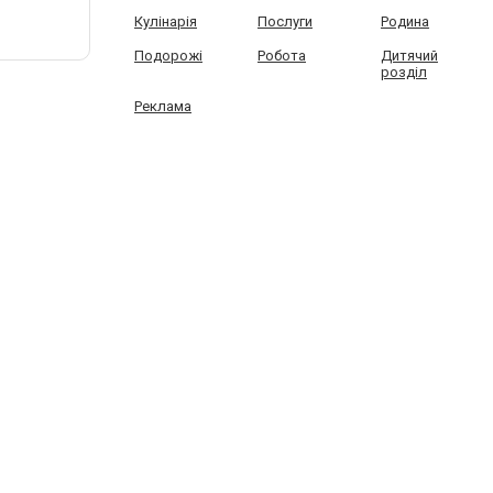
Кулінарія
Послуги
Родина
Подорожі
Робота
Дитячий
розділ
Реклама