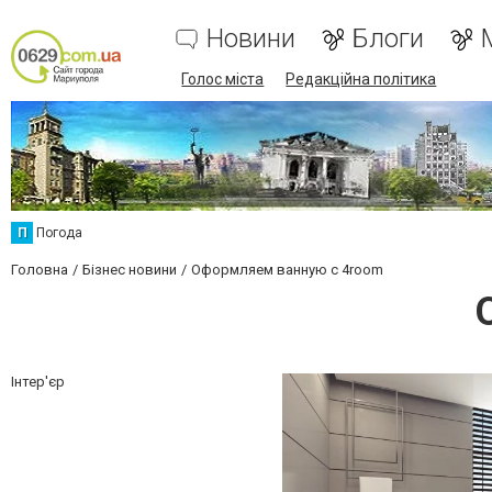
Новини
Блоги
Голос міста
Редакційна політика
П
Погода
Головна
Бізнес новини
Оформляем ванную с 4room
Інтер'єр