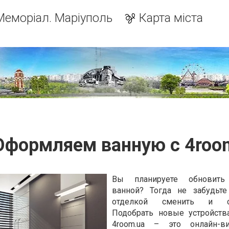
Меморіал. Маріуполь
Карта міста
Оформляем ванную с 4roo
Вы планируете обновить
ванной? Тогда не забудьте
отделкой сменить и сан
Подобрать новые устройств
4room.ua – это онлайн-ви