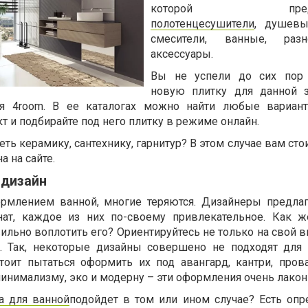
которой предст
полотенцесушители
, душевы
смесители, ванные, разн
аксессуары.
Вы не успели до сих пор 
новую плитку для данной 
я 4room. В ее каталогах можно найти любые вариант
т и подбирайте под него плитку в режиме онлайн.
ть керамику, сантехнику, гарнитур? В этом случае вам сто
а на сайте.
 дизайн
ормлением ванной, многие теряются. Дизайнеры предла
ат, каждое из них по-своему привлекательное. Как 
ильно воплотить его? Ориентируйтесь не только на свой вк
. Так, некоторые дизайны совершено не подходят для
тоит пытаться оформить их под авангард, кантри, пров
минимализму, эко и модерну – эти оформления очень лако
а для ванной
подойдет в том или ином случае? Есть оп