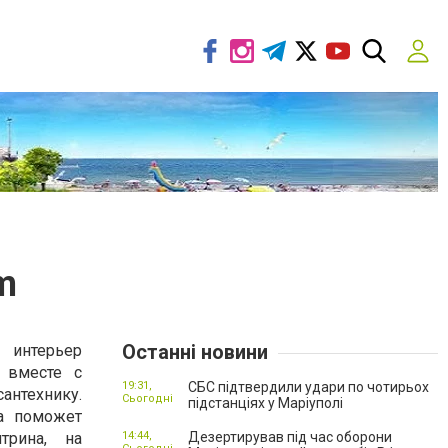
m
Останні новини
 интерьер
 вместе с
19:31,
СБС підтвердили удари по чотирьох
технику.
Сьогодні
підстанціях у Маріуполі
а поможет
трина, на
14:44,
Дезертирував під час оборони