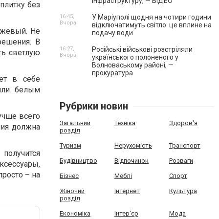
інфраструктуру, — ВІДЕО
плитку без
16:45,
У Маріуполі щодня на чотири години
Вчора
відключатимуть світло: це вплине на
ежевый. Не
подачу води
решения. В
16:27,
Російські військові розстріляли
ть светлую
Вчора
українського полоненого у
Волноваському районі, —
прокуратура
ет в себе
или белым
Рубрики новин
учше всего
Загальний
Техніка
Здоров'я
ния должна
розділ
Туризм
Нерухомість
Транспорт
 получится
Будівництво
Відпочинок
Розваги
ксессуары,
росто – на
Бізнес
Меблі
Спорт
Жіночий
Інтернет
Культура
розділ
Економіка
Інтер'єр
Мода