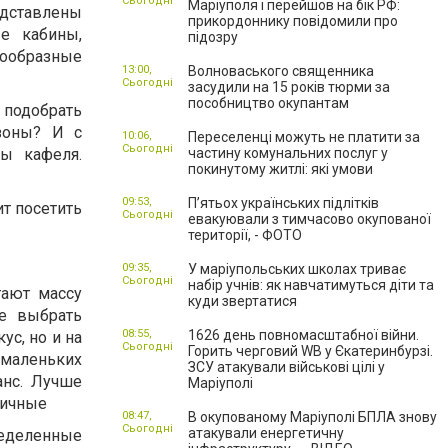
Сьогодні
Маріуполя і перейшов на бік РФ:
авлены
прикордоннику повідомили про
е кабины,
підозру
ообразные
13:00,
Волноваського священника
Сьогодні
засудили на 15 років тюрми за
пособництво окупантам
подобрать
зоны? И с
10:06,
Переселенці можуть не платити за
Сьогодні
ы кафеля.
частину комунальних послуг у
покинутому житлі: які умови
09:53,
П’ятьох українських підлітків
ит посетить
Сьогодні
евакуювали з тимчасово окупованої
території, - ФОТО
09:35,
У маріупольських школах триває
Сьогодні
набір учнів: як навчатимуться діти та
гают массу
куди звертатися
же выбрать
08:55,
1626 день повномасштабної війни.
ус, но и на
Сьогодні
Горить черговий WB у Єкатеринбурзі.
 маленьких
ЗСУ атакували військові цілі у
анс. Лучше
Маріуполі
ничные
08:47,
В окупованому Маріуполі БПЛА знову
Сьогодні
атакували енергетичну
ределенные