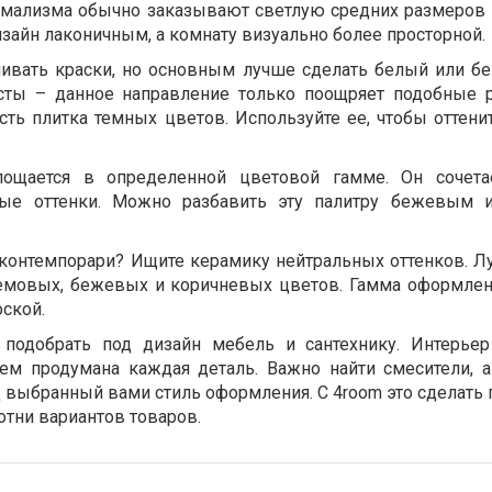
нимализма обычно заказывают светлую средних размеров 
изайн лаконичным, а комнату визуально более просторной.
ивать краски, но основным лучше сделать белый или б
асты – данное направление только поощряет подобные 
сть плитка темных цветов. Используйте ее, чтобы оттени
лощается в определенной цветовой гамме. Он сочета
ые оттенки. Можно разбавить эту палитру бежевым 
 контемпорари? Ищите керамику нейтральных оттенков. Л
ремовых, бежевых и коричневых цветов. Гамма оформле
оской.
 подобрать под дизайн мебель и сантехнику. Интерьер
ем продумана каждая деталь. Важно найти смесители, а
выбранный вами стиль оформления. С 4room это сделать п
отни вариантов товаров.