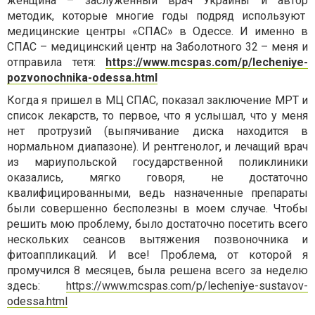
женщина – заслуженный врач Украины и автор
методик, которые многие годы подряд используют
медицинские центры «СПАС» в Одессе. И именно в
СПАС – медицинский центр на Заболотного 32 – меня и
отправила тетя:
https://www.mcspas.com/p/lecheniye-
pozvonochnika-odessa.html
Когда я пришел в МЦ СПАС, показал заключение МРТ и
список лекарств, то первое, что я услышал, что у меня
нет протрузий (выпячивание диска находится в
нормальном диапазоне). И рентгенолог, и лечащий врач
из мариупольской государственной поликлиники
оказались, мягко говоря, не достаточно
квалифицированными, ведь назначенные препараты
были совершенно бесполезны в моем случае. Чтобы
решить мою проблему, было достаточно посетить всего
нескольких сеансов вытяжения позвоночника и
фитоаппликаций. И все! Проблема, от которой я
промучился 8 месяцев, была решена всего за неделю
здесь:
https://www.mcspas.com/p/lecheniye-sustavov-
odessa.html