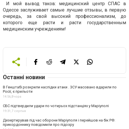
И мой вывод таков: медицинский центр СПАС в
Одессе заслуживает самые лучшие отзывы, в первую
очередь, за свой высокий профессионализм, до
которого еще расти и расти государственным
медицинским учреждениям!
Останні новини
В Генштабі розкрили наслідки атаки . ЗСУ масовано вдарили по
Росії, є прильоти
14:56,
Вчора
СБС підтвердили удари по чотирьох підстанціях у Маріуполі
19:31,
7 серпня
Дезертирував під час оборони Маріуполя і перейшов на бік РФ:
прикордоннику повідомили про підозру