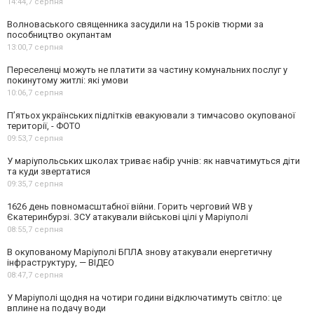
14:44,
7 серпня
Волноваського священника засудили на 15 років тюрми за
пособництво окупантам
13:00,
7 серпня
Переселенці можуть не платити за частину комунальних послуг у
покинутому житлі: які умови
10:06,
7 серпня
П’ятьох українських підлітків евакуювали з тимчасово окупованої
території, - ФОТО
09:53,
7 серпня
У маріупольських школах триває набір учнів: як навчатимуться діти
та куди звертатися
09:35,
7 серпня
1626 день повномасштабної війни. Горить черговий WB у
Єкатеринбурзі. ЗСУ атакували військові цілі у Маріуполі
08:55,
7 серпня
В окупованому Маріуполі БПЛА знову атакували енергетичну
інфраструктуру, — ВІДЕО
08:47,
7 серпня
У Маріуполі щодня на чотири години відключатимуть світло: це
вплине на подачу води