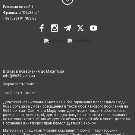
Реклама на сайті
Франшиза "CitySites"
+38 (096) 91 303 68
Віримо в повернення до Маріуполя
info@0629.com.ua
Журналисты сайта
+38 (096) 91 303 68
Допускається цитування матеріалів без отримання попередньої згоди
0629.com.ua за умови розміщення в тексті обов'язкового посилання на
0629.com.ua - Сайт міста Маріуполя. Для інтернет-видань обов'язкове
розміщення прямого, відкритого для пошукових систем гіперпосилання
на цитовані статті не нижче другого абзацу в тексті або в якості джерела.
Порушення виняткових прав переслідується Законом.
Матеріали з плашками "Новини компаній", "Промо", "Партнерський
матеріал", "Партнерський спецпроєкт", "Політичні новини", "Пресреліз",