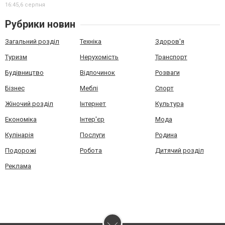
16:45,
6 серпня
Рубрики новин
Загальний розділ
Техніка
Здоров'я
Туризм
Нерухомість
Транспорт
Будівництво
Відпочинок
Розваги
Бізнес
Меблі
Спорт
Жіночий розділ
Інтернет
Культура
Економіка
Інтер'єр
Мода
Кулінарія
Послуги
Родина
Подорожі
Робота
Дитячий розділ
Реклама