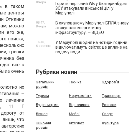
Вчора
Горить черговий WB у Єкатеринбурзі.
ть в таком
ЗСУ атакували військові цілі у
чные центры
Маріуполі
и. Отклики
08:47,
В окупованому Маріуполі БПЛА знову
вам, можно
Вчора
атакували енергетичну
ли его же,
інфраструктуру, — ВІДЕО
ого поиска,
16:45,
У Маріуполі щодня на чотири години
ескольких
6 серпня
відключатимуть світло: це вплине на
зии, грыжи
подачу води
очника без
одят все к
 была очень
Рубрики новин
Загальний
Техніка
Здоров'я
солютно их
розділ
тягивание –
Туризм
Нерухомість
Транспорт
о лечение
Будівництво
Відпочинок
Розваги
ко, 11 Г
дорогу от
Бізнес
Меблі
Спорт
у лишь, что
Жіночий
Інтернет
Культура
 авторских
розділ