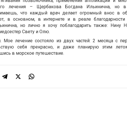
тягивания позвоночника, применения аппликаций и мно
ого лечения – Щербакова Богдана Ильинична, но в
нимаешь, что каждый врач делает огромный внос в об
ет, в основном, в интернете и в реале благодарност
инична, но лично я хочу поблагодарить также: Нину Н
медсестер Свету и Олю.
м. Мое лечение состояло из двух частей: 2 месяца с п
увствую себя прекрасно, и даже планирую этим лето
вшись в морское путешествие.