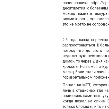
позвоночника
https://sp
десятилетия к болезням
можно назвать аккура
возможность, становился
это не могло не сопрово
2,5 года назад переехал
распространяться. В боль
потому что до этого пе
неделю путешествовал 
домой, то через 2 дня на
хромота. Не помог и кур
месяц боли стали очень 
горизонтальном положении
Пошел на МРТ, которая 
лечь в стационар, где н
появились заметные ухуд
когда лежал на спине. 
только блокады, и то на 