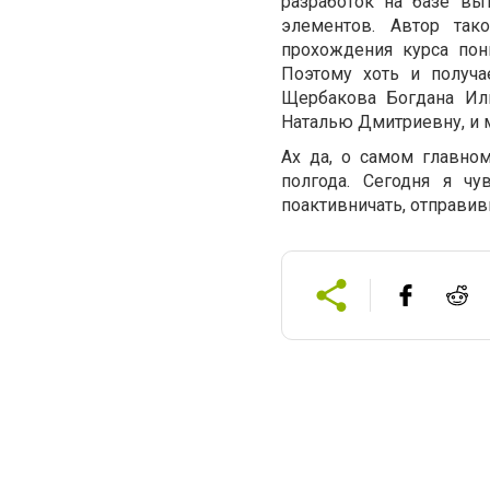
разработок на базе вы
элементов. Автор так
прохождения курса по
Поэтому хоть и получа
Щербакова Богдана Иль
Наталью Дмитриевну, и 
Ах да, о самом главно
полгода. Сегодня я ч
поактивничать, отправи