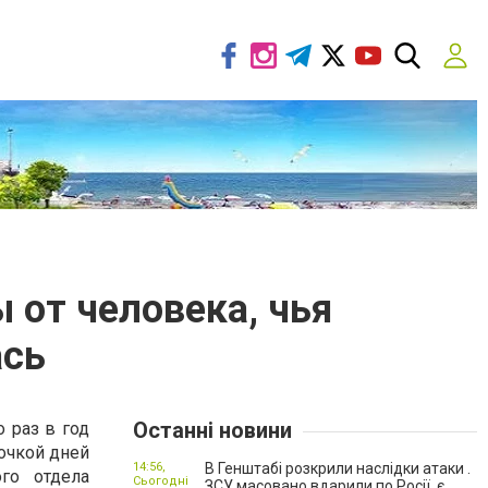
 от человека, чья
ась
Останні новини
 раз в год
очкой дней
14:56,
В Генштабі розкрили наслідки атаки .
го отдела
Сьогодні
ЗСУ масовано вдарили по Росії, є