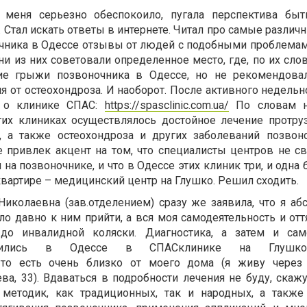
 меня серьезно обеспокоило, пугала перспектива бы
. Стал искать ответы в интернете. Читал про самые разли
чника в Одессе отзывы от людей с подобными проблемам
и из них советовали определенное место, где, по их сло
ие грыжи позвоночника в Одессе, но не рекомендова
я от остеохондроза. И наоборот. После активного недельн
ы о клинике СПАС:
https://spasclinic.com.ua/
По словам н
тих клиниках осуществлялось достойное лечение протру
, а также остеохондроза и других заболеваний позвон
 привлек акцент на том, что специалисты центров не св
на позвоночнике, и что в Одессе этих клиник три, и одна
вартире – медицинский центр на Глушко. Решил сходить.
Николаевна (зав.отделением) сразу же заявила, что я аб
ло давно к ним прийти, а вся моя самодеятельность и от
до инвалидной коляски. Диагностика, а затем и сам
водились в Одессе в СПАСклинике на Глуш
то есть очень близко от моего дома (я живу через 
ва, 33). Вдаваться в подробности лечения не буду, скаж
 методик, как традиционных, так и народных, а также