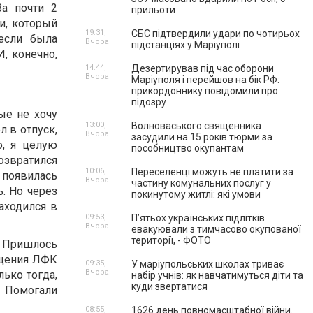
а почти 2
прильоти
и, который
19:31,
СБС підтвердили удари по чотирьох
если была
Вчора
підстанціях у Маріуполі
И, конечно,
14:44,
Дезертирував під час оборони
Вчора
Маріуполя і перейшов на бік РФ:
прикордоннику повідомили про
підозру
рые не хочу
13:00,
Волноваського священника
л в отпуск,
Вчора
засудили на 15 років тюрми за
о, я целую
пособництво окупантам
озвратился
10:06,
Переселенці можуть не платити за
, появилась
Вчора
частину комунальних послуг у
ь. Но через
покинутому житлі: які умови
аходился в
09:53,
П’ятьох українських підлітків
Вчора
евакуювали з тимчасово окупованої
території, - ФОТО
. Пришлось
ещения ЛФК
09:35,
У маріупольських школах триває
Вчора
ько тогда,
набір учнів: як навчатимуться діти та
куди звертатися
. Помогали
08:55,
1626 день повномасштабної війни.