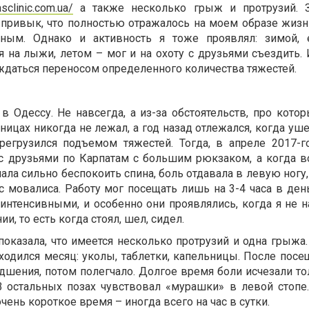
asclinic.com.ua/
а также несколько грыж и протрузий. З
 привык, что полностью отражалось на моем образе жизн
тным. Однако и активность я тоже проявлял: зимой, 
 на лыжи, летом – мог и на охоту с друзьями съездить. 
ждаться переносом определенного количества тяжестей.
 в Одессу. Не навсегда, а из-за обстоятельств, про кото
ницах никогда не лежал, а год назад отлежался, когда уше
регрузился подъемом тяжестей. Тогда, в апреле 2017-г
с друзьями по Карпатам с большим рюкзаком, а когда в
чала сильно беспокоить спина, боль отдавала в левую ногу
с мовалиса. Работу мог посещать лишь на 3-4 часа в ден
интенсивными, и особенно они проявлялись, когда я не н
, то есть когда стоял, шел, сидел.
показала, что имеется несколько протрузий и одна грыжа
аходился месяц: уколы, таблетки, капельницы. После пос
шения, потом полегчало. Долгое время боли исчезали тол
В остальных позах чувствовал «мурашки» в левой стопе
очень короткое время – иногда всего на час в сутки.