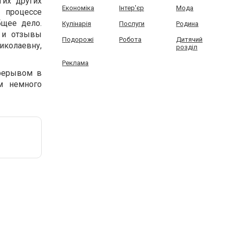
гих других
Економіка
Інтер'єр
Мода
 процессе
щее дело.
Кулінарія
Послуги
Родина
и и отзывы
Подорожі
Робота
Дитячий
иколаевну,
розділ
Реклама
ерерывом в
м немного