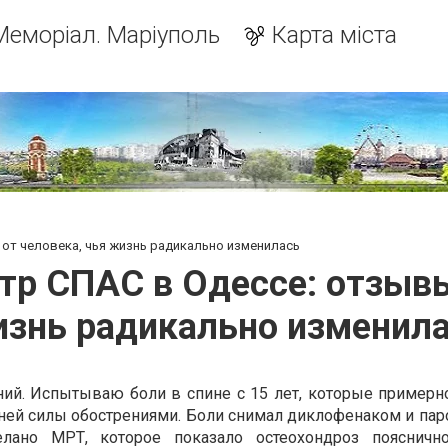
Меморіал. Маріуполь
Карта міста
от человека, чья жизнь радикально изменилась
р СПАС в Одессе: отзывы
знь радикально изменил
ний. Испытываю боли в спине с 15 лет, которые примерно
ней силы обострениями. Боли снимал диклофенаком и пар
лано МРТ, которое показало остеохондроз пояснично