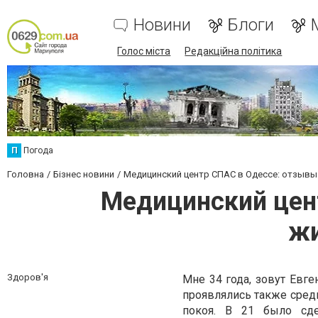
Новини
Блоги
Голос міста
Редакційна політика
П
Погода
Головна
Бізнес новини
Медицинский центр СПАС в Одессе: отзывы 
Медицинский цент
жи
Здоров'я
Мне 34 года, зовут Евге
проявлялись также сред
покоя. В 21 было сде