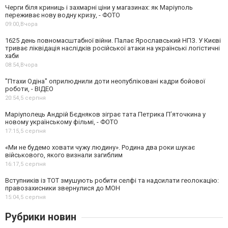
Черги біля криниць і захмарні ціни у магазинах: як Маріуполь
переживає нову водну кризу, - ФОТО
09:00,
Вчора
1625 день повномасштабної війни. Палає Ярославський НПЗ. У Києві
триває ліквідація наслідків російської атаки на українські логістичні
хаби
08:54,
Вчора
"Птахи Одіна" оприлюднили доти неопубліковані кадри бойової
роботи, - ВІДЕО
20:54,
5 серпня
Маріуполець Андрій Бєдняков зіграє тата Петрика П’яточкина у
новому українському фільмі, - ФОТО
17:15,
5 серпня
«Ми не будемо ховати чужу людину». Родина два роки шукає
військового, якого визнали загиблим
16:17,
5 серпня
Вступників із ТОТ змушують робити селфі та надсилати геолокацію:
правозахисники звернулися до МОН
15:04,
5 серпня
Рубрики новин