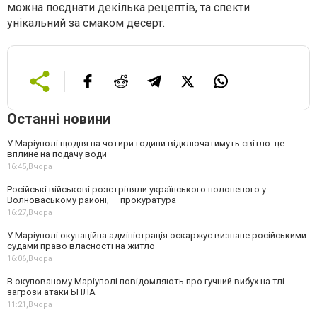
можна поєднати декілька рецептів, та спекти
унікальний за смаком десерт.
Останні новини
У Маріуполі щодня на чотири години відключатимуть світло: це
вплине на подачу води
16:45,
Вчора
Російські військові розстріляли українського полоненого у
Волноваському районі, — прокуратура
16:27,
Вчора
У Маріуполі окупаційна адміністрація оскаржує визнане російськими
судами право власності на житло
16:06,
Вчора
В окупованому Маріуполі повідомляють про гучний вибух на тлі
загрози атаки БПЛА
11:21,
Вчора