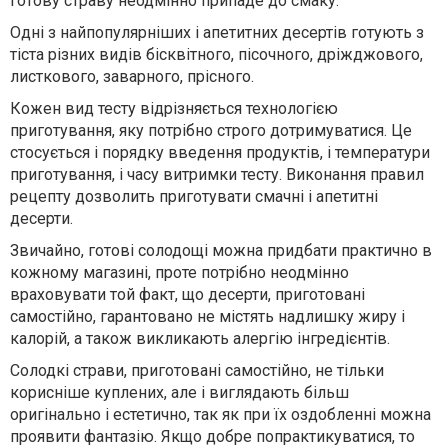
готову страву неодмінно припаде до смаку.
Одні з найпопулярніших і апетитних десертів готують з
тіста різних видів бісквітного, пісочного, дріжджового,
листкового, заварного, прісного.
Кожен вид тесту відрізняється технологією
приготування, яку потрібно строго дотримуватися. Це
стосується і порядку введення продуктів, і температури
приготування, і часу витримки тесту. Виконання правил
рецепту дозволить приготувати смачні і апетитні
десерти.
Звичайно, готові солодощі можна придбати практично в
кожному магазині, проте потрібно неодмінно
враховувати той факт, що десерти, приготовані
самостійно, гарантовано не містять надлишку жиру і
калорій, а також викликають алергію інгредієнтів.
Солодкі страви, приготовані самостійно, не тільки
корисніше куплених, але і виглядають більш
оригінально і естетично, так як при їх оздобленні можна
проявити фантазію. Якщо добре попрактикуватися, то