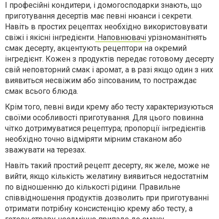
І професійні кондитери, і домогосподарки знають, що
приготування десертів має певні нюанси і секрети.
Навіть в простих рецептах необхідно використовувати
свіжі і якісні інгредієнти.
Наповнювачі
урізноманітнять
смак десерту, акцентують рецептори на окремий
інгредієнт. Кожен з продуктів передає готовому десерту
свій неповторний смак і аромат, а в разі якщо один з них
виявиться несвіжим або зіпсованим, то постраждає
смак всього блюда.
Крім того, певні види крему або тесту характеризуються
своїми особливості приготування. Для цього повинна
чітко дотримуватися рецептура; пропорції інгредієнтів
необхідно точно відміряти мірним стаканом або
зважувати на терезах.
Навіть такий простий рецепт десерту, як желе, може не
вийти, якщо кількість желатину виявиться недостатнім
по відношенню до кількості рідини. Правильне
співвідношення продуктів дозволить при приготуванні
отримати потрібну консистенцію крему або тесту, а