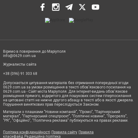
Віримо в повернення до Маріуполя
info@0629.com.ua
Журналисты сайта
+38 (096) 91 303 68
Допускається цитування матеріалів без отримання попередньої згоди
0629.com.ua за умови розміщення в тексті обов'язкового посилання на
0629.com.ua - Сайт міста Маріуполя. Для інтернет-видань обов'язкове
розміщення прямого, відкритого для пошукових систем гіперпосилання
на цитовані статті не нижче другого абзацу в тексті або в якості джерела.
Порушення виняткових прав переслідується Законом.
Матеріали з плашками "Новини компаній", "Промо", "Партнерський
матеріал", "Партнерський спецпроєкт", "Політичні новини", "Пресреліз",
"PR", "Офіційно", "Політична реклама" публікуються на правах реклами.
Політика конфіденційності
Правила сайту
Правила
класифайд
Редакційна політика