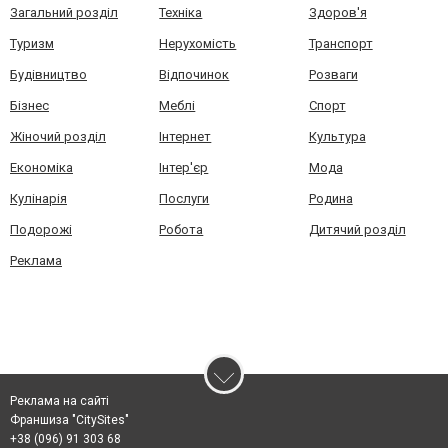
Загальний розділ
Техніка
Здоров'я
Туризм
Нерухомість
Транспорт
Будівництво
Відпочинок
Розваги
Бізнес
Меблі
Спорт
Жіночий розділ
Інтернет
Культура
Економіка
Інтер'єр
Мода
Кулінарія
Послуги
Родина
Подорожі
Робота
Дитячий розділ
Реклама
Реклама на сайті
Франшиза "CitySites"
+38 (096) 91 303 68