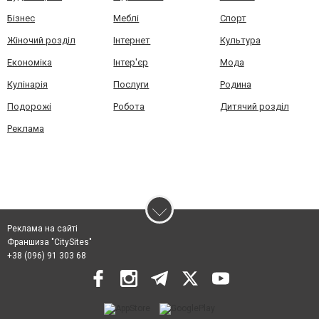
Бізнес
Меблі
Спорт
Жіночий розділ
Інтернет
Культура
Економіка
Інтер'єр
Мода
Кулінарія
Послуги
Родина
Подорожі
Робота
Дитячий розділ
Реклама
Реклама на сайті
Франшиза "CitySites"
+38 (096) 91 303 68