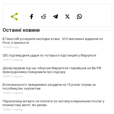
Останні новини
В Генштабі розкрили наслідки атаки . ЗСУ масовано вдарили по
Росії, є прильоти
14:56,
Вчора
СБС підтвердили удари по чотирьох підстанціях у Маріуполі
19:31,
7 серпня
Дезертирував під час оборони Маріуполя і перейшов на бік РФ:
прикордоннику повідомили про підозру
14:44,
7 серпня
Волноваського священника засудили на 15 років тюрми за
пособництво окупантам
13:00,
7 серпня
Переселенці можуть не платити за частину комунальних послуг у
покинутому житлі: які умови
10:06,
7 серпня