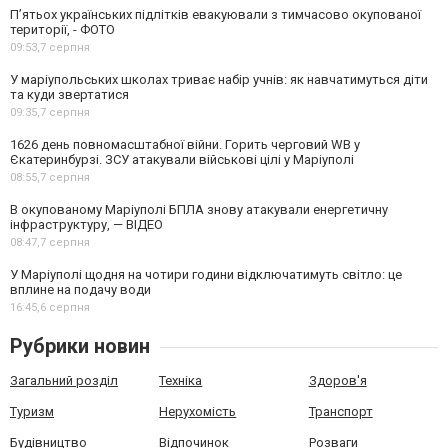
П’ятьох українських підлітків евакуювали з тимчасово окупованої
території, - ФОТО
09:53,
7 серпня
У маріупольських школах триває набір учнів: як навчатимуться діти
та куди звертатися
09:35,
7 серпня
1626 день повномасштабної війни. Горить черговий WB у
Єкатеринбурзі. ЗСУ атакували військові цілі у Маріуполі
08:55,
7 серпня
В окупованому Маріуполі БПЛА знову атакували енергетичну
інфраструктуру, — ВІДЕО
08:47,
7 серпня
У Маріуполі щодня на чотири години відключатимуть світло: це
вплине на подачу води
16:45,
6 серпня
Рубрики новин
Загальний розділ
Техніка
Здоров'я
Туризм
Нерухомість
Транспорт
Будівництво
Відпочинок
Розваги