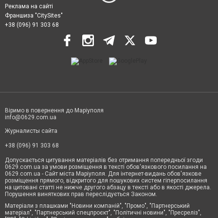
Реклама на сайті
Франшиза "CitySites"
+38 (096) 91 303 68
Віримо в повернення до Маріуполя
info@0629.com.ua
Журналисты сайта
+38 (096) 91 303 68
Допускається цитування матеріалів без отримання попередньої згоди
0629.com.ua за умови розміщення в тексті обов'язкового посилання на
0629.com.ua - Сайт міста Маріуполя. Для інтернет-видань обов'язкове
розміщення прямого, відкритого для пошукових систем гіперпосилання
на цитовані статті не нижче другого абзацу в тексті або в якості джерела.
Порушення виняткових прав переслідується Законом.
Матеріали з плашками "Новини компаній", "Промо", "Партнерський
матеріал", "Партнерський спецпроєкт", "Політичні новини", "Пресреліз",