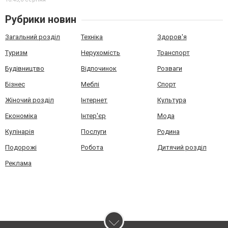
Рубрики новин
Загальний розділ
Техніка
Здоров'я
Туризм
Нерухомість
Транспорт
Будівництво
Відпочинок
Розваги
Бізнес
Меблі
Спорт
Жіночий розділ
Інтернет
Культура
Економіка
Інтер'єр
Мода
Кулінарія
Послуги
Родина
Подорожі
Робота
Дитячий розділ
Реклама