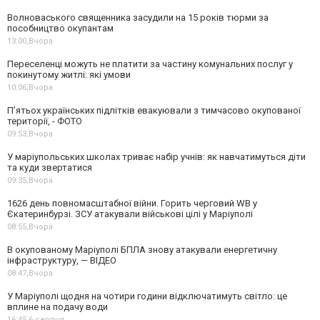
Волноваського священника засудили на 15 років тюрми за
пособництво окупантам
13:00,
Вчора
Переселенці можуть не платити за частину комунальних послуг у
покинутому житлі: які умови
10:06,
Вчора
П’ятьох українських підлітків евакуювали з тимчасово окупованої
території, - ФОТО
09:53,
Вчора
У маріупольських школах триває набір учнів: як навчатимуться діти
та куди звертатися
09:35,
Вчора
1626 день повномасштабної війни. Горить черговий WB у
Єкатеринбурзі. ЗСУ атакували військові цілі у Маріуполі
08:55,
Вчора
В окупованому Маріуполі БПЛА знову атакували енергетичну
інфраструктуру, — ВІДЕО
08:47,
Вчора
У Маріуполі щодня на чотири години відключатимуть світло: це
вплине на подачу води
16:45,
6 серпня