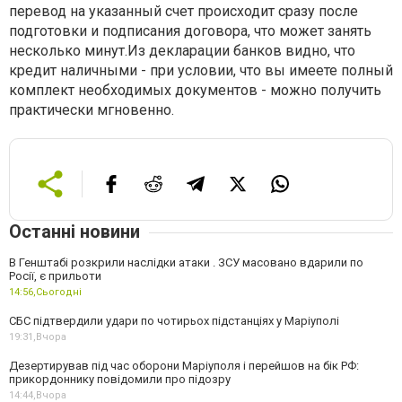
перевод на указанный счет происходит сразу после
подготовки и подписания договора, что может занять
несколько минут.Из декларации банков видно, что
кредит наличными - при условии, что вы имеете полный
комплект необходимых документов - можно получить
практически мгновенно.
Останні новини
В Генштабі розкрили наслідки атаки . ЗСУ масовано вдарили по
Росії, є прильоти
14:56,
Сьогодні
СБС підтвердили удари по чотирьох підстанціях у Маріуполі
19:31,
Вчора
Дезертирував під час оборони Маріуполя і перейшов на бік РФ:
прикордоннику повідомили про підозру
14:44,
Вчора