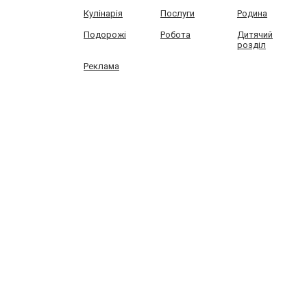
Кулінарія
Послуги
Родина
Подорожі
Робота
Дитячий
розділ
Реклама