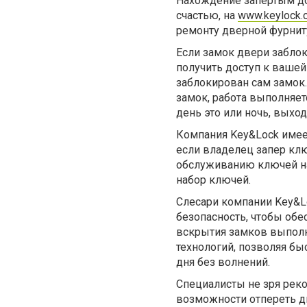
Нахождение запертым до
счастью, на
www.keylock.
ремонту дверной фурнит
Если замок двери заблок
получить доступ к вашей
заблокирован сам замок
замок, работа выполняет
день это или ночь, выхо
Компания Key&Lock имеет
если владелец запер клю
обслуживанию ключей на
набор ключей.
Слесари компании Key&Lo
безопасность, чтобы обе
вскрытия замков выпол
технологий, позволяя бы
дня без волнений.
Специалисты не зря реко
возможности отпереть д