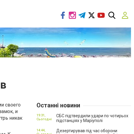
ов
Останні новини
ми своего
замок, и
19:31,
СБС підтвердили удари по чотирьох
утрь никак
Сьогодні
підстанціях у Маріуполі
14:44,
Дезертирував під час оборони