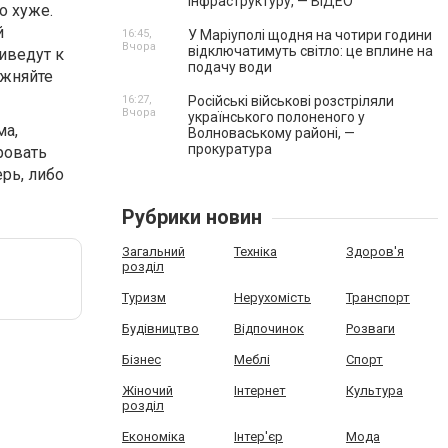
інфраструктуру, — ВІДЕО
о хуже.
й
16:45,
У Маріуполі щодня на чотири години
Вчора
відключатимуть світло: це вплине на
иведут к
подачу води
ожняйте
16:27,
Російські військові розстріляли
Вчора
українського полоненого у
ма,
Волноваському районі, —
прокуратура
ровать
рь, либо
Рубрики новин
Загальний
Техніка
Здоров'я
розділ
Туризм
Нерухомість
Транспорт
Будівництво
Відпочинок
Розваги
Бізнес
Меблі
Спорт
Жіночий
Інтернет
Культура
розділ
Економіка
Інтер'єр
Мода