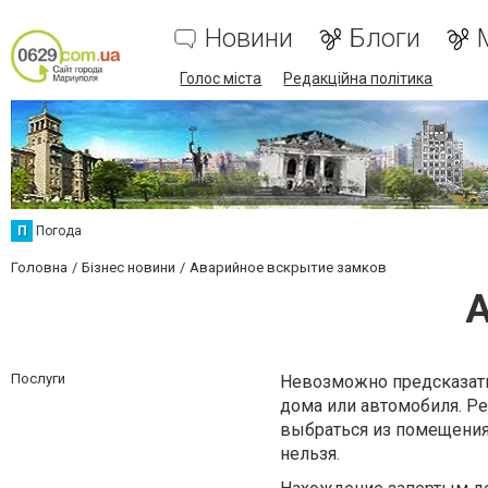
Новини
Блоги
Голос міста
Редакційна політика
П
Погода
Головна
Бізнес новини
Аварийное вскрытие замков
А
Послуги
Невозможно предсказать
дома или автомобиля. Ре
выбраться из помещения 
нельзя.