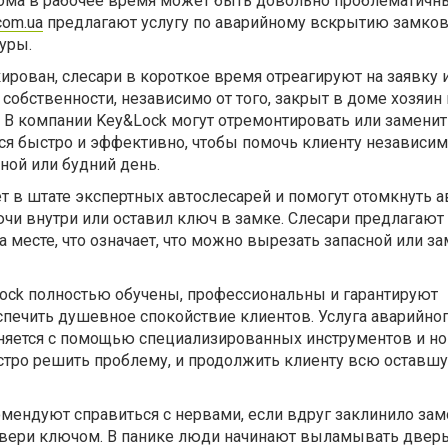
ма в рабочее время может быть довольно проблематичн
com.ua
предлагают услугу по аварийному вскрытию замков,
уры.
ирован, слесари в короткое время отреагируют на заявку 
 собственности, независимо от того, закрыт в доме хозяин
. В компании Key&Lock могут отремонтировать или замени
ся быстро и эффективно, чтобы помочь клиенту независимо
дной или будний день.
 в штате экспертных автослесарей и помогут отомкнуть а
чи внутри или оставил ключ в замке. Слесари предлагают 
 месте, что означает, что можно вырезать запасной или 
ck ​​полностью обучены, профессиональны и гарантируют
спечить душевное спокойствие клиентов. Услуга аварийно
няется с помощью специализированных инструментов и н
стро решить проблему, и продолжить клиенту всю оставшу
мендуют справиться с нервами, если вдруг заклинило замо
вери ключом. В панике люди начинают выламывать дверь