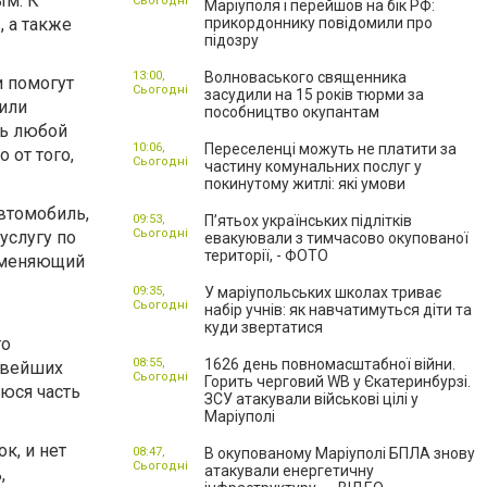
ым. К
Сьогодні
Маріуполя і перейшов на бік РФ:
 а также
прикордоннику повідомили про
підозру
13:00,
Волноваського священника
и помогут
Сьогодні
засудили на 15 років тюрми за
 или
пособництво окупантам
ть любой
10:06,
Переселенці можуть не платити за
 от того,
Сьогодні
частину комунальних послуг у
покинутому житлі: які умови
втомобиль,
09:53,
П’ятьох українських підлітків
Сьогодні
услугу по
евакуювали з тимчасово окупованої
території, - ФОТО
заменяющий
09:35,
У маріупольських школах триває
Сьогодні
набір учнів: як навчатимуться діти та
куди звертатися
го
08:55,
1626 день повномасштабної війни.
овейших
Сьогодні
Горить черговий WB у Єкатеринбурзі.
юся часть
ЗСУ атакували військові цілі у
Маріуполі
к, и нет
08:47,
В окупованому Маріуполі БПЛА знову
Сьогодні
атакували енергетичну
,