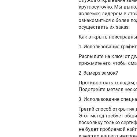
Служба открывания зам
круглосуточно. Мы выпо
являемся лидером в это
ознакомиться с более п
осуществить их заказ.
Как открыть неисправны
1.
Использование графит
Распылите на ключ от дв
прижмите его, чтобы сма
2.
Замерз замок?
Противостоять холодам, 
Подогрейте металл неско
3.
Использование специа
Третий способ открытия 
Этот метод требует обши
поскольку только серти
не будет проблемой найт
качестве вашего импрови