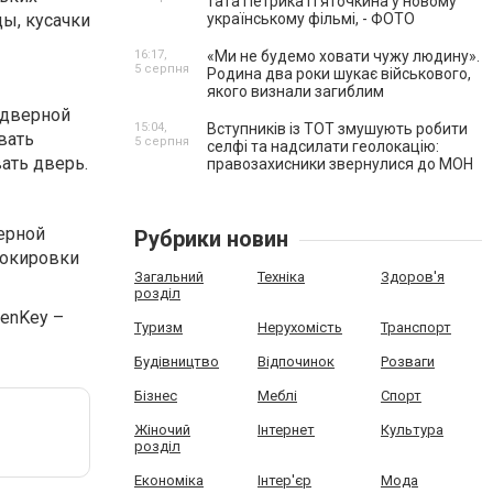
тата Петрика П’яточкина у новому
цы, кусачки
українському фільмі, - ФОТО
16:17,
«Ми не будемо ховати чужу людину».
5 серпня
Родина два роки шукає військового,
якого визнали загиблим
 дверной
15:04,
Вступників із ТОТ змушують робити
вать
5 серпня
селфі та надсилати геолокацію:
ать дверь.
правозахисники звернулися до МОН
ерной
Рубрики новин
локировки
Загальний
Техніка
Здоров'я
розділ
enKey –
Туризм
Нерухомість
Транспорт
Будівництво
Відпочинок
Розваги
Бізнес
Меблі
Спорт
Жіночий
Інтернет
Культура
розділ
Економіка
Інтер'єр
Мода