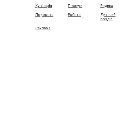
Кулінарія
Послуги
Родина
Подорожі
Робота
Дитячий
розділ
Реклама