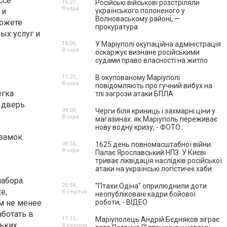
ссе
16:27,
Російські військові розстріляли
Вчора
 и
українського полоненого у
Волноваському районі, —
можете
прокуратура
ых услуг и
16:06,
У Маріуполі окупаційна адміністрація
Вчора
оскаржує визнане російськими
судами право власності на житло
11:21,
В окупованому Маріуполі
Вчора
повідомляють про гучний вибух на
егка
тлі загрози атаки БПЛА
 дверь.
09:00,
Черги біля криниць і захмарні ціни у
Вчора
магазинах: як Маріуполь переживає
нову водну кризу, - ФОТО
замок.
08:54,
1625 день повномасштабної війни.
Вчора
Палає Ярославський НПЗ. У Києві
триває ліквідація наслідків російської
атаки на українські логістичні хаби
абора.
20:54,
"Птахи Одіна" оприлюднили доти
е,
5 серпня
неопубліковані кадри бойової
м не менее
роботи, - ВІДЕО
ботать в
17:15,
Маріуполець Андрій Бєдняков зіграє
льких
5 серпня