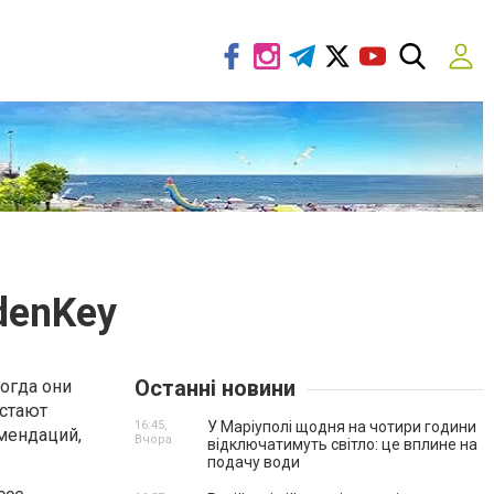
denKey
Останні новини
огда они
естают
16:45,
У Маріуполі щодня на чотири години
мендаций,
Вчора
відключатимуть світло: це вплине на
подачу води