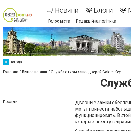
Новини
Блоги
Голос міста
Редакційна політика
П
Погода
Головна
Бізнес новини
Служба открывания дверей GoldenKey
Служб
Послуги
Дверные замки обеспечи
могут принести небольш
функционировать. В этой
которые помогут справит