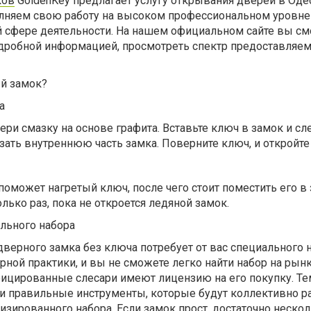
ков
GoldenKey предлагает услугу открывания дверей в Оде
лняем свою работу на высоком профессиональном уровне
й сфере деятельности. На нашем официальном сайте вы с
одробной информацией, просмотреть спектр предоставляем
й замок?
а
ери смазку на основе графита. Вставьте ключ в замок и сл
зать внутреннюю часть замка. Поверните ключ, и откройте
поможет нагретый ключ, после чего стоит поместить его в 
лько раз, пока не откроется ледяной замок.
льного набора
дверного замка без ключа потребует от вас специального н
рной практики, и вы не сможете легко найти набор на рынк
фицированные слесари имеют лицензию на его покупку. Те
и правильные инструменты, которые будут коллективно ра
зированного набора. Если замок прост, достаточно неско