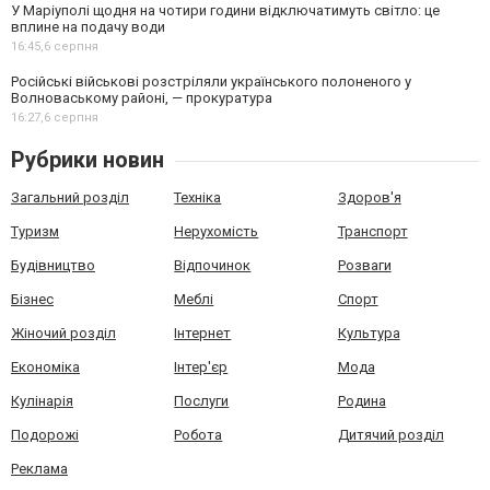
У Маріуполі щодня на чотири години відключатимуть світло: це
вплине на подачу води
16:45,
6 серпня
Російські військові розстріляли українського полоненого у
Волноваському районі, — прокуратура
16:27,
6 серпня
Рубрики новин
Загальний розділ
Техніка
Здоров'я
Туризм
Нерухомість
Транспорт
Будівництво
Відпочинок
Розваги
Бізнес
Меблі
Спорт
Жіночий розділ
Інтернет
Культура
Економіка
Інтер'єр
Мода
Кулінарія
Послуги
Родина
Подорожі
Робота
Дитячий розділ
Реклама