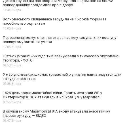
Дезертирував під час оборони Маріуполя і перейшов на бік РФ:
прикордоннику повідомили про підозру
14:44,
Вчора
Волноваського священника засудили на 15 років тюрми за
пособництво окупантам
13:00,
Вчора
Переселенці можуть не платити за частину комунальних послуг у
покинутому житлі: які умови
10:06,
Вчора
П’ятьох українських підлітків евакуювали з тимчасово окупованої
території, - ФОТО
09:53,
Вчора
У маріупольських школах триває набір учнів: як навчатимуться діти
та куди звертатися
09:35,
Вчора
1626 день повномасштабної війни. Горить черговий WB у
Єкатеринбурзі. ЗСУ атакували військові цілі у Маріуполі
08:55,
Вчора
В окупованому Маріуполі БПЛА знову атакували енергетичну
інфраструктуру, — ВІДЕО
08:47,
Вчора