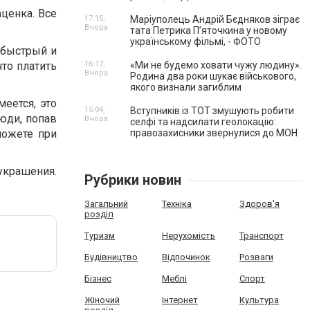
ценка. Все
17:15,
Маріуполець Андрій Бєдняков зіграє
Вчора
тата Петрика П’яточкина у новому
українському фільмі, - ФОТО
 быстрый и
то платить
16:17,
«Ми не будемо ховати чужу людину».
Вчора
Родина два роки шукає військового,
якого визнали загиблим
меется, это
15:04,
Вступників із ТОТ змушують робити
юди, попав
Вчора
селфі та надсилати геолокацію:
можете при
правозахисники звернулися до МОН
украшения.
Рубрики новин
Загальний
Техніка
Здоров'я
розділ
Туризм
Нерухомість
Транспорт
Будівництво
Відпочинок
Розваги
Бізнес
Меблі
Спорт
Жіночий
Інтернет
Культура