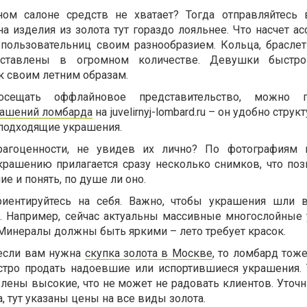
ом салоне средств не хватает? Тогда отправляйтесь 
на изделия из золота тут гораздо лояльнее. Что насчет а
пользовательниц своим разнообразием. Кольца, браслет
дставлены в огромном количестве. Девушки быстро
к своим летним образам.
осещать оффлайновое представительство, можно п
рашений ломбарда
на juvelirnyj-lombard.ru – он удобно стру
 подходящие украшения.
агоценности, не увидев их лично? По фотографиям 
рашению прилагается сразу несколько снимков, что поз
е и понять, по душе ли оно.
риентируйтесь на себя. Важно, чтобы украшения шли 
ы. Например, сейчас актуальны массивные многослойные
Минералы должны быть яркими – лето требует красок.
 если вам нужна
скупка золота в Москве
, то ломбард тож
тро продать надоевшие или испортившиеся украшения.
влены высокие, что не может не радовать клиентов. Уточ
, тут указаны цены на все виды золота.