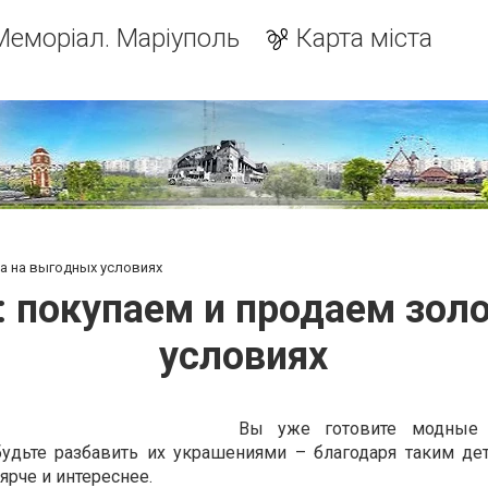
Меморіал. Маріуполь
Карта міста
та на выгодных условиях
": покупаем и продаем зол
условиях
Вы уже готовите модные
будьте разбавить их украшениями – благодаря таким де
ярче и интереснее.