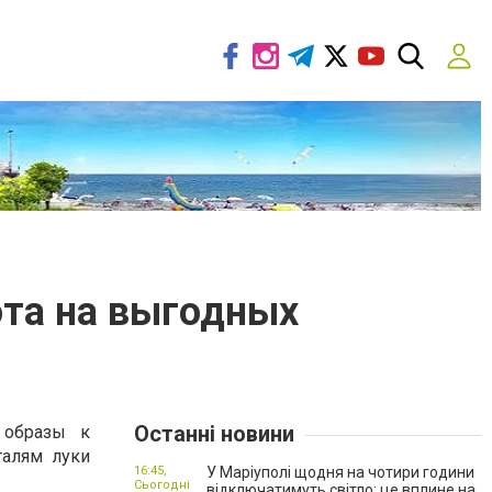
ота на выгодных
Останні новини
 образы к
талям луки
16:45,
У Маріуполі щодня на чотири години
Сьогодні
відключатимуть світло: це вплине на