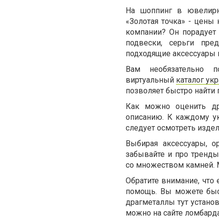
На шоппинг в ювелирн
«Золотая точка» - цены 
компании? Он порадует 
подвески, серьги пре
подходящие аксессуары 
Вам необязательно п
виртуальный
каталог ук
позволяет быстро найти
Как можно оценить др
описанию. К каждому ук
следует осмотреть издели
Выбирая аксессуары, о
забывайте и про тренд
со множеством камней. 
Обратите внимание, что
помощь. Вы можете быс
драгметаллы тут устано
можно на сайте ломбарда