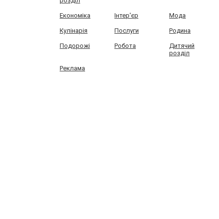
розділ
Економіка
Інтер'єр
Мода
Кулінарія
Послуги
Родина
Подорожі
Робота
Дитячий
розділ
Реклама