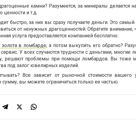
драгоценные камни? Разумеется, за минералы делается на
о ценности и т.д.
ит быстро, за них вы сразу получаете деньги. Это самый
иться от ненужных драгоценностей. Обратите внимание, ч
данная услуга предоставляется компанией бесплатно.
г золота в ломбарде
, а потом выкупить его обратно? Разу
ервис. У всех случаются трудности с деньгами, многие л
у, решают проблемы при помощи ломбардов. Вы тоже 
тва под залог ювелирных изделий.
тывать? Все зависит от рыночной стоимости вашего 
 сумму, вы можете ограничиться только ее частью.