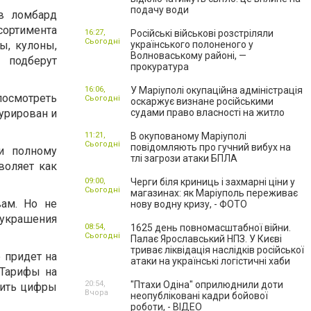
подачу води
в ломбард
ссортимента
16:27,
Російські військові розстріляли
Сьогодні
ы, кулоны,
українського полоненого у
Волноваському районі, —
 подберут
прокуратура
16:06,
У Маріуполі окупаційна адміністрація
осмотреть
Сьогодні
оскаржує визнане російськими
ктурирован и
судами право власності на житло
11:21,
В окупованому Маріуполі
Сьогодні
повідомляють про гучний вибух на
и полному
тлі загрози атаки БПЛА
воляет как
09:00,
Черги біля криниць і захмарні ціни у
Сьогодні
магазинах: як Маріуполь переживає
вам. Но не
нову водну кризу, - ФОТО
 украшения
08:54,
1625 день повномасштабної війни.
Сьогодні
Палає Ярославський НПЗ. У Києві
триває ліквідація наслідків російської
е придет на
атаки на українські логістичні хаби
 Тарифы на
20:54,
"Птахи Одіна" оприлюднили доти
нить цифры
Вчора
неопубліковані кадри бойової
роботи, - ВІДЕО