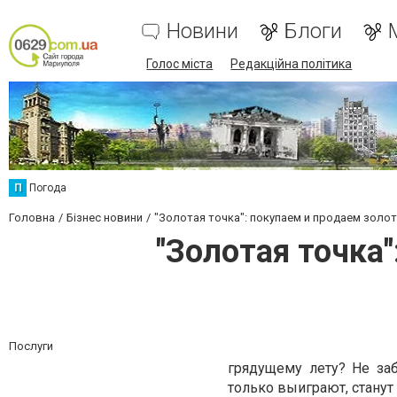
Новини
Блоги
Голос міста
Редакційна політика
П
Погода
Головна
Бізнес новини
"Золотая точка": покупаем и продаем золо
"Золотая точка
Послуги
грядущему лету? Не за
только выиграют, станут 