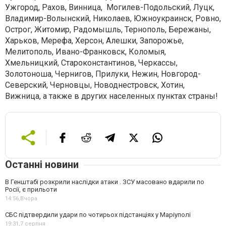
Ужгород, Рахов, Винница,
Могилев-Подольский, Луцк,
Владимир-Волынский, Николаев, Южноукраинск, Ровно,
Острог, Житомир, Радомышль, Тернополь, Бережаны,
Харьков, Мерефа, Херсон, Алешки, Запорожье,
Мелитополь, Ивано-Франковск, Коломыя,
Хмельницкий, Староконстантинов, Черкассы,
Золотоноша, Чернигов, Прилуки, Нежин, Новгород-
Северский, Черновцы, Новоднестровск, Хотин,
Вижница, а также в других населенных пунктах страны!
Останні новини
В Генштабі розкрили наслідки атаки . ЗСУ масовано вдарили по
Росії, є прильоти
14:56,
Вчора
СБС підтвердили удари по чотирьох підстанціях у Маріуполі
19:31,
7 серпня