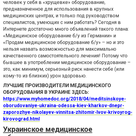
человек у себя в
«
хрущевке
»
оборудование,
предназначенное для использования в крупных
медицинских центрах, и только под руководством
специалистов, умеющих с ним работать? Сегодня в
Интернете достаточно много объявлений такого плана:
«
Медицинское оборудование б/у из Германии
»
и
«
Продам медицинское оборудование б/у
» –
но и это
нельзя назвать возможностью для максимально
качественного самостоятельного лечения! Потому что
бывшее в употреблении медицинское оборудование –
это, как минимум, серьезный риск нанести себе (или
кому-то из близких) урон здоровью.
ЛУЧШИЕ ПРОИЗВОДИТЕЛИ МЕДИЦИНСКОГО
ОБОРУДОВАНИЯ В УКРАИНЕ ЗДЕСЬ:
https://www.myhomedoc.org/2018/04/meditsinskoye-
oborudovaniye-ukraina-odessa-kiev-kharkov-dnepr-
zaporozhye-nikolayev-vinnitsa-zhitomir-lvov-krivoyrog-
kirovograd.html
Украинское медицинское