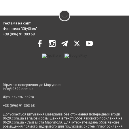
Реклама на сайті
Франшиза "CitySites"
+38 (096) 91 303 68
Віримо в повернення до Маріуполя
info@0629.com.ua
Журналисты сайта
+38 (096) 91 303 68
Допускається цитування матеріалів без отримання попередньої згоди
0629.com.ua за умови розміщення в тексті обов'язкового посилання на
0629.com.ua - Сайт міста Маріуполя. Для інтернет-видань обов'язкове
розміщення прямого, відкритого для пошукових систем гіперпосилання