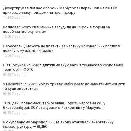
Дезертирував під час оборони Маріуполя і перейшов на бік РФ:
прикордоннику повідомили про підозру
14:44,
7 серпня
Волноваського священника засудили на 15 років тюрми за
пособництво окупантам
13:00,
7 серпня
Переселенці можуть не платити за частину комунальних послуг у
покинутому житлі: які умови
10:06,
7 серпня
П’ятьох українських підлітків евакуювали з тимчасово окупованої
території, - ФОТО
09:53,
7 серпня
У маріупольських школах триває набір учнів: як навчатимуться діти
та куди звертатися
09:35,
7 серпня
1626 день повномасштабної війни. Горить черговий WB у
Єкатеринбурзі. ЗСУ атакували військові цілі у Маріуполі
08:55,
7 серпня
В окупованому Маріуполі БПЛА знову атакували енергетичну
інфраструктуру, — ВІДЕО