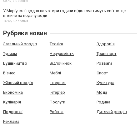
08:47,
7 серпня
У Маріуполі щодня на чотири години відключатимуть світло: це
вплине на подачу води
16:45,
6 серпня
Рубрики новин
Загальний розділ
Техніка
Здоров'я
Туризм
Нерухомість
Транспорт
Будівництво
Відпочинок
Розваги
Бізнес
Меблі
Спорт
Жіночий розділ
Інтернет
Культура
Економіка
Інтер'єр
Мода
Кулінарія
Послуги
Родина
Подорожі
Робота
Дитячий розділ
Реклама