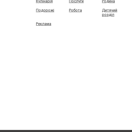
Кулінарія
Послуги
Родина
Подорожі
Робота
Дитячий
розділ
Реклама