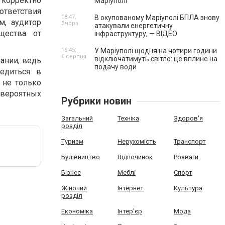
корректно
Маріуполі
ответствия
08:47,
В окупованому Маріуполі БПЛА знову
м, аудитор
Вчора
атакували енергетичну
щества от
інфраструктуру, — ВІДЕО
16:45,
У Маріуполі щодня на чотири години
6 серпня
відключатимуть світло: це вплине на
ании, ведь
подачу води
едиться в
 не только
 вероятных
Рубрики новин
Загальний
Техніка
Здоров'я
розділ
Туризм
Нерухомість
Транспорт
Будівництво
Відпочинок
Розваги
Бізнес
Меблі
Спорт
Жіночий
Інтернет
Культура
розділ
Економіка
Інтер'єр
Мода