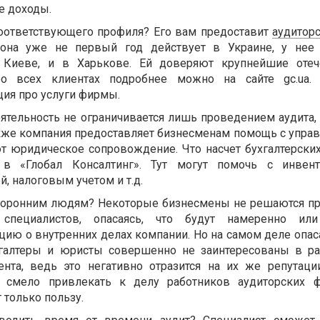
е доходы.
соответствующего профиля? Его вам предоставит
аудитор
 она уже не первый год действует в Украине, у нее
в Киеве, и в Харькове. Ей доверяют крупнейшие отеч
о всех клиентах подробнее можно на сайте gc.ua.
ия про услуги фирмы.
еятельность не ограничивается лишь проведением аудита,
акже компания предоставляет бизнесменам помощь с упра
т юридическое сопровождение. Что насчет бухгалтерских
в «Глобал Консалтинг». Тут могут помочь с инвента
й, налоговым учетом и т.д.
торонним людям? Некоторые бизнесмены не решаются пр
специалистов, опасаясь, что будут намеренно или
ию о внутренних делах компании. Но на самом деле опаса
ухгалтеры и юристы совершенно не заинтересованы в р
ента, ведь это негативно отразится на их же репутаци
т смело привлекать к делу работников аудиторских 
 только пользу.