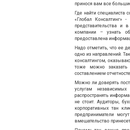
принося вам все больши
Где найти специалиста 
«Глобал Консалтинг» -
представительства и 
компании – узнать об
предоставлена информац
Надо отметить, что ее д
одно из направлений. Т
консалтингом, оказываю
тоже можно заказать 
составлением отчетносте
Можно ли доверять пос
услугам независимых 
распространять информац
не стоит. Аудиторы, б
корпоративных тан кли
предприниматели могу
вмешательство принесет