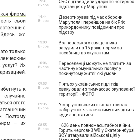
19:31,
СБС підтвердили удари по чотирьох
Вчора
підстанціях у Маріуполі
ская фирма
14:44,
Дезертирував під час оборони
 есть свои
Вчора
Маріуполя і перейшов на бік РФ:
ественные
прикордоннику повідомили про
підозру
 Здесь же
13:00,
Волноваського священника
Вчора
засудили на 15 років тюрми за
 это только
пособництво окупантам
вленческим
10:06,
Переселенці можуть не платити за
 услуг? Их
Вчора
частину комунальних послуг у
ризацией,
покинутому житлі: які умови
09:53,
П’ятьох українських підлітків
Вчора
ибегнуть к
евакуювали з тимчасово окупованої
території, - ФОТО
 случайно
ться этого
09:35,
У маріупольських школах триває
Вчора
азглашении
набір учнів: як навчатимуться діти та
куди звертатися
и. Поэтому
фирм – их
08:55,
1626 день повномасштабної війни.
Вчора
Горить черговий WB у Єкатеринбурзі.
ЗСУ атакували військові цілі у