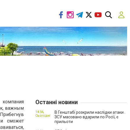
Останні новини
 компания
ак, важным
14:56,
В Генштабі розкрили наслідки атаки .
 Прибегнув
Сьогодні
ЗСУ масовано вдарили по Росії, є
 и сможет
прильоти
звиваться,