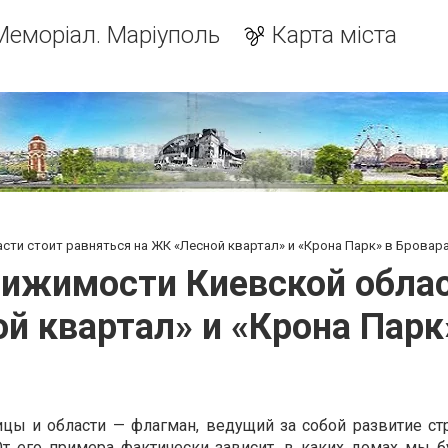
Меморіал. Маріуполь
Карта міста
ти стоит равняться на ЖК «Лесной квартал» и «Крона Парк» в Бровар
ижимости Киевской облас
й квартал» и «Крона Парк
цы и области — флагман, ведущий за собой развитие ст
От его примера фактически зависит, в каких домах мы 