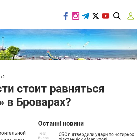
ах?
ти стоит равняться
» в Броварах?
Останні новини
роительной
19:31,
СБС підтвердили удари по чотирьох
Вчора
будем жить
підстанціях у Маріуполі