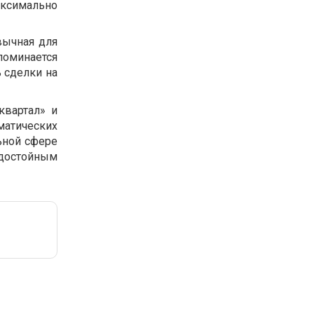
аксимально
вычная для
поминается
 сделки на
квартал» и
матических
ьной сфере
 достойным