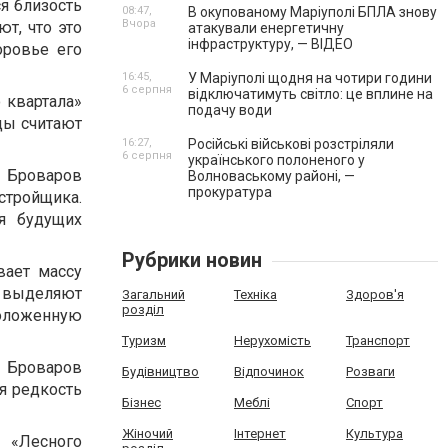
я близость
08:47,
В окупованому Маріуполі БПЛА знову
Вчора
т, что это
атакували енергетичну
інфраструктуру, — ВІДЕО
оровье его
16:45,
У Маріуполі щодня на чотири години
6 серпня
відключатимуть світло: це вплине на
 квартала»
подачу води
цы считают
16:27,
Російські військові розстріляли
6 серпня
українського полоненого у
я Броваров
Волноваському районі, —
прокуратура
тройщика.
я будущих
Рубрики новин
вает массу
 выделяют
Загальний
Техніка
Здоров'я
розділ
оложенную
Туризм
Нерухомість
Транспорт
у Броваров
Будівництво
Відпочинок
Розваги
я редкость
Бізнес
Меблі
Спорт
Жіночий
Інтернет
Культура
 «Лесного