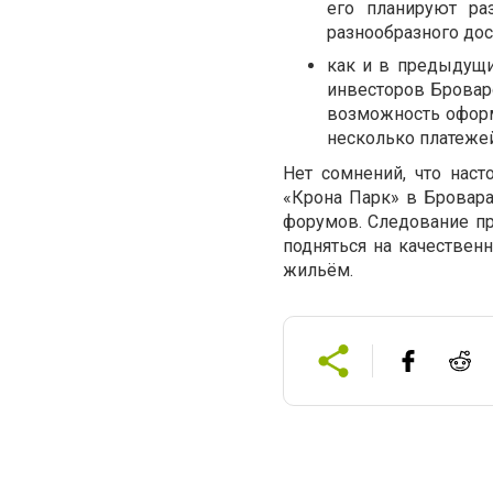
его планируют ра
разнообразного дос
как и в предыдущи
инвесторов Бровар
возможность оформ
несколько платежей
Нет сомнений, что нас
«Крона Парк» в Бровара
форумов. Следование п
подняться на качествен
жильём.