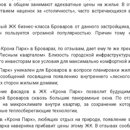
ров в общем занимают адекватные цены на жилье. В о
ствием наценок за «столичность», часто встречающихся 
ый ЖК бизнес-класса Броваров от данного застройщика,
н пользуется огромной популярностью. Причин тому н
Крона Парк» в Броварах, по отзывам, дает ему те же пре
«Лесным кварталом». Близость городской инфраструкту
го инвесторам все условия для максимально комфортной 
Парк» уникален для Броваров в вопросе планировки жил
сообщений посвящена появлению внутреннего «лесного
ех сторон жилыми домами;
ение фасадов в ЖК «Крона Парк» позволит будущи
той Броваров сквозь большие панорамные окна. По от
 на микроклимате внутри квартир, за сохранение кото
ные теплосберегающие технологии;
ов «Крона Парк», любящих отдых на природе, появление 
арка наверняка прибавит цены этому ЖК. В отзывах сообщ