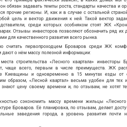
он обязан задавать темпы роста, стандарты качества и о
я прочие регионы. И, как и в случае с остальной страно
обой цель и вектор движения к ней. Такой вектор зад
едставители, среди которых особняком стоят ЖК «Кро
варах. Отзывы инвесторов позволяют обозначить ряд их д
ами для качественного развития всего рынка.
но считать первопроходцем Броваров среди ЖК комфор
дают о нём массу полезной информации:
места строительства «Лесного квартала» инвесторы 
т, чаще всего, первым в числе преимуществ. ЖК рас
е Киевщины и одновременно в 15 минутах езды от с
ким образом, «Лесной квартал» весьма удобен для тех 
 знают цену своему времени и, по отзывам, не хотят те
ностью сэкономить массу времени жильцы «Лесного 
ктуре Броваров. Её планировка, по отзывам, делает дост
ельные заведения города, а уровень развития почти н