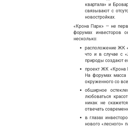
квартала» и Брова
связывают с отсут
новостройках.
«Крона Парк» — не перв
форумах инвесторов о
несколько:
расположение ЖК «
что и в случае с 
природы создают е
проект ЖК «Крона 
На форумах масса 
окруженного со вс
обширное остекл
любоваться красо
никак не скажется
отвечать современ
в глазах инвестор
нового «лесного» п