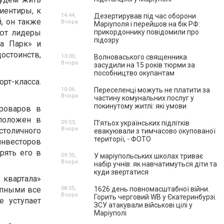
риентиры, к
14:44,
Дезертирував під час оборони
й, он также
Вчора
Маріуполя і перейшов на бік РФ:
ают лидеры
прикордоннику повідомили про
підозру
на Парк» и
остоинств,
13:00,
Волноваського священника
Вчора
засудили на 15 років тюрми за
пособництво окупантам
т-класса.
10:06,
Переселенці можуть не платити за
Вчора
частину комунальних послуг у
покинутому житлі: які умови
Броваров в
положен в
09:53,
П’ятьох українських підлітків
Вчора
толичного
евакуювали з тимчасово окупованої
території, - ФОТО
инвесторов
рять его в
09:35,
У маріупольських школах триває
Вчора
набір учнів: як навчатимуться діти та
куди звертатися
квартала»
упными все
08:55,
1626 день повномасштабної війни.
Вчора
Горить черговий WB у Єкатеринбурзі.
е уступает
ЗСУ атакували військові цілі у
Маріуполі