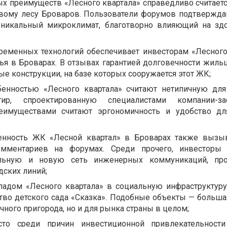
ых преимуществ «Лесного квартала» справедливо считаетс
вому лесу Броваров. Пользователи форумов подтверждаю
никальный микроклимат, благотворно влияющий на зд
ременных технологий обеспечивает инвесторам «Лесного
ья в Броварах. В отзывах гарантией долговечности жиль
е конструкции, на базе которых сооружается этот ЖК;
бенностью «Лесного квартала» считают нетипичную дл
тир, спроектированную специалистами компании-зас
имуществами считают эргономичность и удобство дл
щенность ЖК «Лесной квартал» в Броварах также вызы
омментариев на форумах. Среди прочего, инвесторы
ельную и новую сеть инженерных коммуникаций, пр
дских линий;
адом «Лесного квартала» в социальную инфраструктур
ство детского сада «Сказка». Подобные объекты — больша
чного пригорода, но и для рынка страны в целом;
то среди причин инвестиционной привлекательности