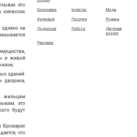
розділ
тзывах это
Економіка
Інтер'єр
Мода
в киевских
Кулінарія
Послуги
Родина
 однако на
Подорожі
Робота
Дитячий
розділ
азывается
Реклама
имущества,
ры и живой
жизни;
ых зданий.
» дворика,
м жильцам
зывам, это
рого будут
в Броварах
ается, что