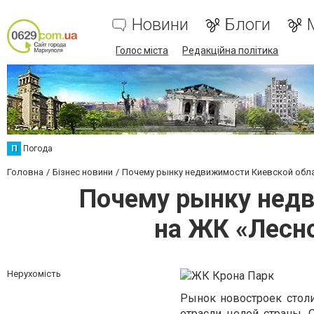
Новини
Блоги
Голос міста
Редакційна політика
П
Погода
Головна
Бізнес новини
Почему рынку недвижимости Киевской облас
Почему рынку недв
на ЖК «Лесно
Нерухомість
Рынок новостроек столи
отрасли целой страны. 