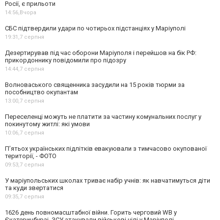
Росії, є прильоти
14:56,
Вчора
СБС підтвердили удари по чотирьох підстанціях у Маріуполі
19:31,
7 серпня
Дезертирував під час оборони Маріуполя і перейшов на бік РФ:
прикордоннику повідомили про підозру
14:44,
7 серпня
Волноваського священника засудили на 15 років тюрми за
пособництво окупантам
13:00,
7 серпня
Переселенці можуть не платити за частину комунальних послуг у
покинутому житлі: які умови
10:06,
7 серпня
П’ятьох українських підлітків евакуювали з тимчасово окупованої
території, - ФОТО
09:53,
7 серпня
У маріупольських школах триває набір учнів: як навчатимуться діти
та куди звертатися
09:35,
7 серпня
1626 день повномасштабної війни. Горить черговий WB у
Єкатеринбурзі. ЗСУ атакували військові цілі у Маріуполі