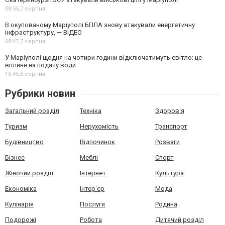
08:55,
7 серпня
В окупованому Маріуполі БПЛА знову атакували енергетичну
інфраструктуру, — ВІДЕО
08:47,
7 серпня
У Маріуполі щодня на чотири години відключатимуть світло: це
вплине на подачу води
16:45,
6 серпня
Рубрики новин
Загальний розділ
Техніка
Здоров'я
Туризм
Нерухомість
Транспорт
Будівництво
Відпочинок
Розваги
Бізнес
Меблі
Спорт
Жіночий розділ
Інтернет
Культура
Економіка
Інтер'єр
Мода
Кулінарія
Послуги
Родина
Подорожі
Робота
Дитячий розділ