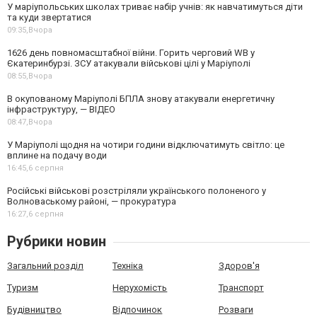
У маріупольських школах триває набір учнів: як навчатимуться діти
та куди звертатися
09:35,
Вчора
1626 день повномасштабної війни. Горить черговий WB у
Єкатеринбурзі. ЗСУ атакували військові цілі у Маріуполі
08:55,
Вчора
В окупованому Маріуполі БПЛА знову атакували енергетичну
інфраструктуру, — ВІДЕО
08:47,
Вчора
У Маріуполі щодня на чотири години відключатимуть світло: це
вплине на подачу води
16:45,
6 серпня
Російські військові розстріляли українського полоненого у
Волноваському районі, — прокуратура
16:27,
6 серпня
Рубрики новин
Загальний розділ
Техніка
Здоров'я
Туризм
Нерухомість
Транспорт
Будівництво
Відпочинок
Розваги