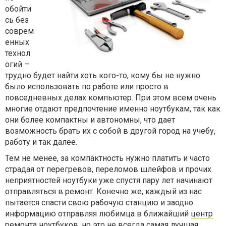
обойти
сь без
соврем
енных
технол
огий –
трудно будет найти хоть кого-то, кому бы не нужно
было использовать по работе или просто в
повседневных делах компьютер. При этом всем очень
многие отдают предпочтение именно ноутбукам, так как
они более компактны и автономны, что дает
возможность брать их с собой в другой город на учебу,
работу и так далее.
Тем не менее, за компактность нужно платить и часто
страдая от перегревов, переломов шлейфов и прочих
неприятностей ноутбуки уже спустя пару лет начинают
отправляться в ремонт. Конечно же, каждый из нас
пытается спасти свою рабочую станцию и заодно
информацию отправляя любимца в ближайший
центр
ремонта ноутбуков
, но это не всегда самая лучшая