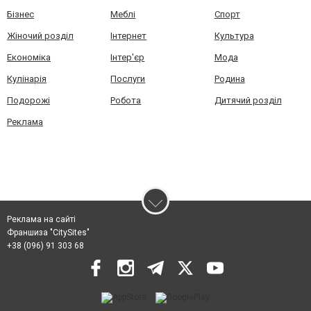
Бізнес
Меблі
Спорт
Жіночий розділ
Інтернет
Культура
Економіка
Інтер'єр
Мода
Кулінарія
Послуги
Родина
Подорожі
Робота
Дитячий розділ
Реклама
Реклама на сайті
Франшиза "CitySites"
+38 (096) 91 303 68