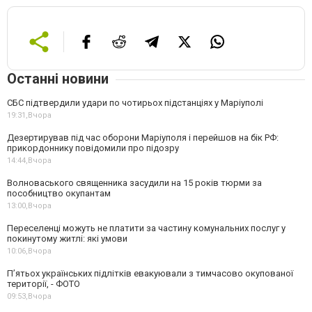
Останні новини
СБС підтвердили удари по чотирьох підстанціях у Маріуполі
19:31,
Вчора
Дезертирував під час оборони Маріуполя і перейшов на бік РФ:
прикордоннику повідомили про підозру
14:44,
Вчора
Волноваського священника засудили на 15 років тюрми за
пособництво окупантам
13:00,
Вчора
Переселенці можуть не платити за частину комунальних послуг у
покинутому житлі: які умови
10:06,
Вчора
П’ятьох українських підлітків евакуювали з тимчасово окупованої
території, - ФОТО
09:53,
Вчора