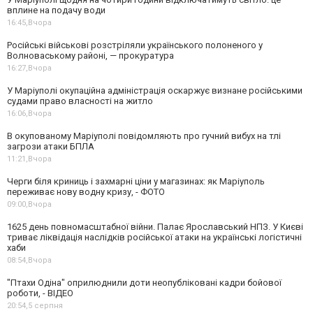
вплине на подачу води
16:45,
Вчора
Російські військові розстріляли українського полоненого у
Волноваському районі, — прокуратура
16:27,
Вчора
У Маріуполі окупаційна адміністрація оскаржує визнане російськими
судами право власності на житло
16:06,
Вчора
В окупованому Маріуполі повідомляють про гучний вибух на тлі
загрози атаки БПЛА
11:21,
Вчора
Черги біля криниць і захмарні ціни у магазинах: як Маріуполь
переживає нову водну кризу, - ФОТО
09:00,
Вчора
1625 день повномасштабної війни. Палає Ярославський НПЗ. У Києві
триває ліквідація наслідків російської атаки на українські логістичні
хаби
08:54,
Вчора
"Птахи Одіна" оприлюднили доти неопубліковані кадри бойової
роботи, - ВІДЕО
20:54,
5 серпня