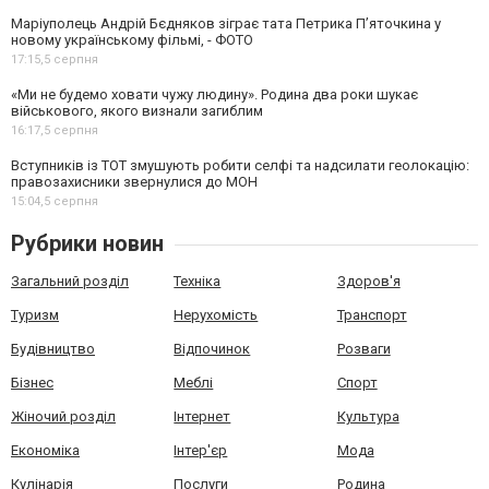
Маріуполець Андрій Бєдняков зіграє тата Петрика П’яточкина у
новому українському фільмі, - ФОТО
17:15,
5 серпня
«Ми не будемо ховати чужу людину». Родина два роки шукає
військового, якого визнали загиблим
16:17,
5 серпня
Вступників із ТОТ змушують робити селфі та надсилати геолокацію:
правозахисники звернулися до МОН
15:04,
5 серпня
Рубрики новин
Загальний розділ
Техніка
Здоров'я
Туризм
Нерухомість
Транспорт
Будівництво
Відпочинок
Розваги
Бізнес
Меблі
Спорт
Жіночий розділ
Інтернет
Культура
Економіка
Інтер'єр
Мода
Кулінарія
Послуги
Родина