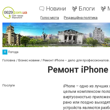
Новини
Блоги
Голос міста
Редакційна політика
П
Погода
Головна
Бізнес новини
Ремонт iPhone – дело для профессионалов J
Ремонт iPhone 
Послуги
iPhone – одно из лучших
целым комплексом полож
виртуозностью приложени
рано или поздно выходя
устройств являются разб