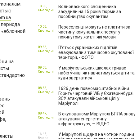
ионалам.
13:00,
Волноваського священника
остью
Сьогодні
засудили на 15 років тюрми за
пособництво окупантам
om.ua
 периода
10:06,
Переселенці можуть не платити за
 «яблочной
Сьогодні
частину комунальних послуг у
покинутому житлі: які умови
09:53,
П’ятьох українських підлітків
Сьогодні
евакуювали з тимчасово окупованої
території, - ФОТО
Они на
исты
09:35,
У маріупольських школах триває
Сьогодні
набір учнів: як навчатимуться діти та
стандартно
куди звертатися
08:55,
1626 день повномасштабної війни.
Сьогодні
Горить черговий WB у Єкатеринбурзі.
вень
ЗСУ атакували військові цілі у
Маріуполі
ее
ой
08:47,
В окупованому Маріуполі БПЛА знову
Сьогодні
фе,
атакували енергетичну
інфраструктуру, — ВІДЕО
16:45,
У Маріуполі щодня на чотири години
алисты
Вчора