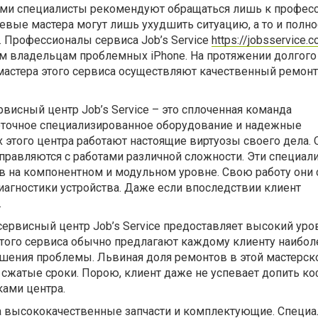
ми специалисты рекомендуют обращаться лишь к професс
вые мастера могут лишь ухудшить ситуацию, а то и полн
. Профессионалы сервиса Job’s Service
https://jobsservice.c
ем владельцам проблемных iPhone. На протяжении долгого
астера этого сервиса осуществляют качественный ремонт
исный центр Job’s Service – это сплоченная команда
точное специализированное оборудование и надежные
 этого центра работают настоящие виртуозы своего дела. 
равляются с работами различной сложности. Эти специал
в на компонентном и модульном уровне. Свою работу они 
иагностики устройства. Даже если впоследствии клиент
.
ервисный центр Job’s Service предоставляет высокий уро
этого сервиса обычно предлагают каждому клиенту наибол
шения проблемы. Львиная доля ремонтов в этой мастерск
сжатые сроки. Порою, клиент даже не успевает допить ко
ами центра.
гда высококачественные запчасти и комплектующие. Специ