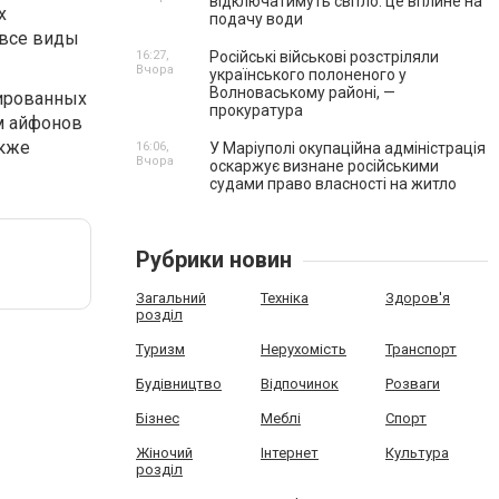
відключатимуть світло: це вплине на
х
подачу води
 все виды
16:27,
Російські військові розстріляли
Вчора
українського полоненого у
Волноваському районі, —
цированных
прокуратура
м айфонов
акже
16:06,
У Маріуполі окупаційна адміністрація
Вчора
оскаржує визнане російськими
судами право власності на житло
Рубрики новин
Загальний
Техніка
Здоров'я
розділ
Туризм
Нерухомість
Транспорт
Будівництво
Відпочинок
Розваги
Бізнес
Меблі
Спорт
Жіночий
Інтернет
Культура
розділ