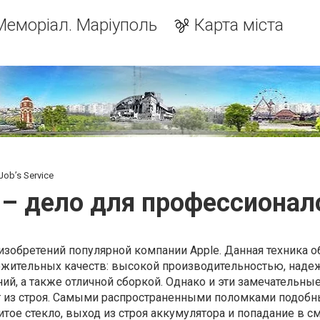
Меморіал. Маріуполь
Карта міста
ob’s Service
– дело для профессионало
 изобретений популярной компании Apple. Данная техника о
ительных качеств: высокой производительностью, наде
й, а также отличной сборкой. Однако и эти замечательны
т из строя. Самыми распространенными поломками подобн
итое стекло, выход из строя аккумулятора и попадание в с