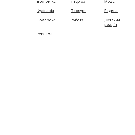
Економіка
Інтер'єр
Мода
Кулінарія
Послуги
Родина
Подорожі
Робота
Дитячий
розділ
Реклама