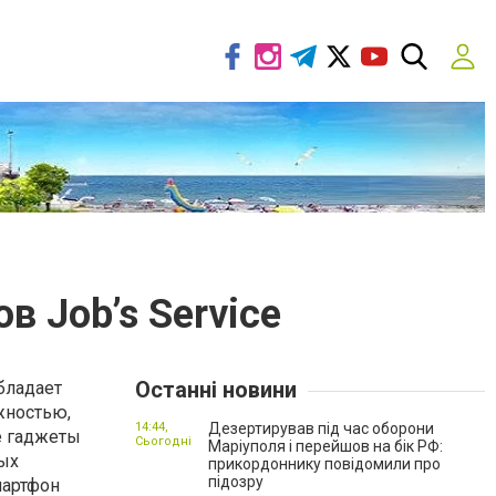
в Job’s Service
Останні новини
бладает
жностью,
14:44,
Дезертирував під час оборони
е гаджеты
Сьогодні
Маріуполя і перейшов на бік РФ:
ых
прикордоннику повідомили про
підозру
мартфон