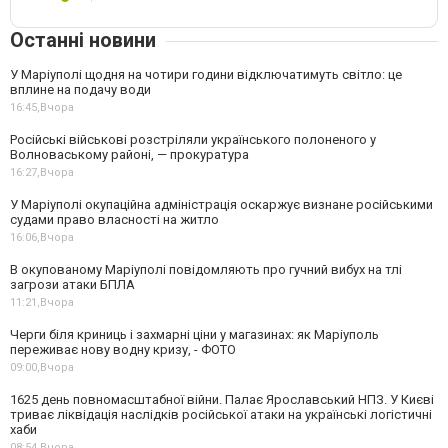
Останні новини
У Маріуполі щодня на чотири години відключатимуть світло: це
вплине на подачу води
16:45,
Вчора
Російські військові розстріляли українського полоненого у
Волноваському районі, — прокуратура
16:27,
Вчора
У Маріуполі окупаційна адміністрація оскаржує визнане російськими
судами право власності на житло
16:06,
Вчора
В окупованому Маріуполі повідомляють про гучний вибух на тлі
загрози атаки БПЛА
11:21,
Вчора
Черги біля криниць і захмарні ціни у магазинах: як Маріуполь
переживає нову водну кризу, - ФОТО
09:00,
Вчора
1625 день повномасштабної війни. Палає Ярославський НПЗ. У Києві
триває ліквідація наслідків російської атаки на українські логістичні
хаби
08:54,
Вчора