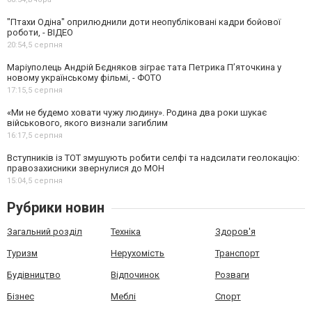
"Птахи Одіна" оприлюднили доти неопубліковані кадри бойової
роботи, - ВІДЕО
20:54,
5 серпня
Маріуполець Андрій Бєдняков зіграє тата Петрика П’яточкина у
новому українському фільмі, - ФОТО
17:15,
5 серпня
«Ми не будемо ховати чужу людину». Родина два роки шукає
військового, якого визнали загиблим
16:17,
5 серпня
Вступників із ТОТ змушують робити селфі та надсилати геолокацію:
правозахисники звернулися до МОН
15:04,
5 серпня
Рубрики новин
Загальний розділ
Техніка
Здоров'я
Туризм
Нерухомість
Транспорт
Будівництво
Відпочинок
Розваги
Бізнес
Меблі
Спорт