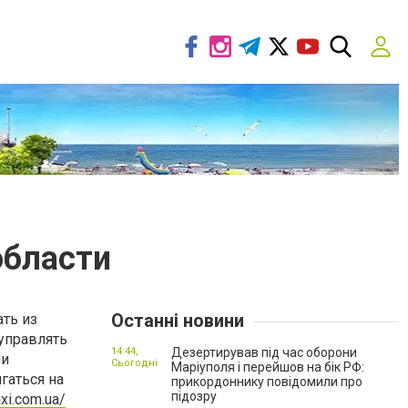
области
Останні новини
ать из
 управлять
14:44,
Дезертирував під час оборони
ми
Сьогодні
Маріуполя і перейшов на бік РФ:
гаться на
прикордоннику повідомили про
підозру
xi.com.ua/