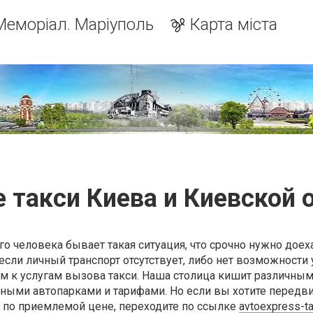
Меморіал. Маріуполь
Карта міста
 такси Киева и Киевской 
о человека бывает такая ситуация, что срочно нужно доех
И если личный транспорт отсутствует, либо нет возможности
ем к услугам вызова такси. Наша столица кишит различны
чными автопарками и тарифами. Но если вы хотите передви
по приемлемой цене, переходите по ссылке
avtoexpress-ta