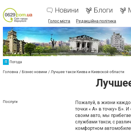
Новини
Блоги
Голос міста
Редакційна політика
П
Погода
Головна
Бізнес новини
Лучшее такси Киева и Киевской области
Лучшее
Послуги
Пожалуй, в жизни каждог
точки « А» в точку» Б». 
своим авто, мы прибега
службами такси, с разли
комфортном автомобиле 