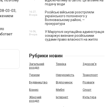
а, поэтому
відключатимуть світло: це вплине на
подачу води
38-03-03;
16:27,
Російські військові розстріляли
Вчора
ожением
українського полоненого у
Волноваському районі, —
прокуратура
ело
16:06,
У Маріуполі окупаційна адміністрація
аботает
Вчора
оскаржує визнане російськими
судами право власності на житло
Рубрики новин
Загальний
Техніка
Здоров'я
розділ
Туризм
Нерухомість
Транспорт
Будівництво
Відпочинок
Розваги
Бізнес
Меблі
Спорт
Жіночий
Інтернет
Культура
розділ