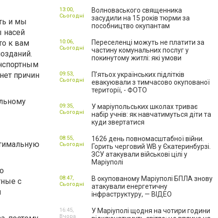
13:00,
Волноваського священника
Сьогодні
засудили на 15 років тюрми за
ть и мы
пособництво окупантам
ы насей
то к вам
10:06,
Переселенці можуть не платити за
Сьогодні
частину комунальних послуг у
озданий.
покинутому житлі: які умови
анспортным
нет причин
09:53,
П’ятьох українських підлітків
Сьогодні
евакуювали з тимчасово окупованої
території, - ФОТО
альному
09:35,
У маріупольських школах триває
Сьогодні
набір учнів: як навчатимуться діти та
куди звертатися
08:55,
1626 день повномасштабної війни.
птимальную
Сьогодні
Горить черговий WB у Єкатеринбурзі.
ЗСУ атакували військові цілі у
Маріуполі
ко
08:47,
В окупованому Маріуполі БПЛА знову
тные с
Сьогодні
атакували енергетичну
ы
інфраструктуру, — ВІДЕО
16:45,
У Маріуполі щодня на чотири години
Вчора