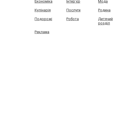
Економіка
Інтер'єр
Мода
Кулінарія
Послуги
Родина
Подорожі
Робота
Дитячий
розділ
Реклама