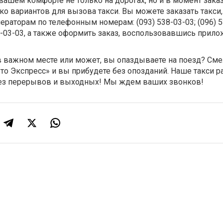
ашем комфорте не только на дорогах, но и в момент заказ
о вариантов для вызова такси. Вы можете заказать такси,
раторам по телефонным номерам: (093) 538-03-03; (096) 5
239-03-03, а также оформить заказ, воспользовавшись прил
в важном месте или может, вы опаздываете на поезд? См
вто Экспресс» и вы прибудете без опозданий. Наше такси р
 без перерывов и выходных! Мы ждем ваших звонков!