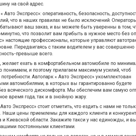
ину на свой адрес.
« Авто Экспресс»: оперативность, безопасность, доступнос
лий, что в наших правилах не было исключений. Оператор
батывают ваш заказ, и вы можете быть уверенны в том, ч
инутно, что позволит вам прибыть в нужное место без оп
сс» настоящие профессионалы, которые управляют автотр
овне. Передвигаясь с таким водителем у вас совершенно 
асность-превыше всего.
 желает ехать в комфортабельном автомобиле по миним
о понимаем, и поэтому прилагаем максимум усилий, чтоб
 потребности. Автопарк « Авто Экспресс» укомплектован
и автомобилями, в которых вы гарантированно будете
без всяческого дискомфорта. Мы обеспечим вам самую о
ное время года, так и в знойную жару.
 Авто Экспресс» стоит отметить, что ездить с нами не толь
о. Наши цены приемлемы для каждого клиента и конкурен
и Киевской области. Закажите такси у нас единожды, и в
 нашими постоянными клиентами.