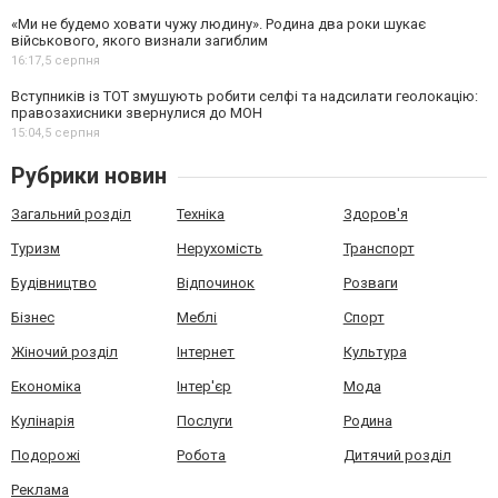
«Ми не будемо ховати чужу людину». Родина два роки шукає
військового, якого визнали загиблим
16:17,
5 серпня
Вступників із ТОТ змушують робити селфі та надсилати геолокацію:
правозахисники звернулися до МОН
15:04,
5 серпня
Рубрики новин
Загальний розділ
Техніка
Здоров'я
Туризм
Нерухомість
Транспорт
Будівництво
Відпочинок
Розваги
Бізнес
Меблі
Спорт
Жіночий розділ
Інтернет
Культура
Економіка
Інтер'єр
Мода
Кулінарія
Послуги
Родина
Подорожі
Робота
Дитячий розділ
Реклама