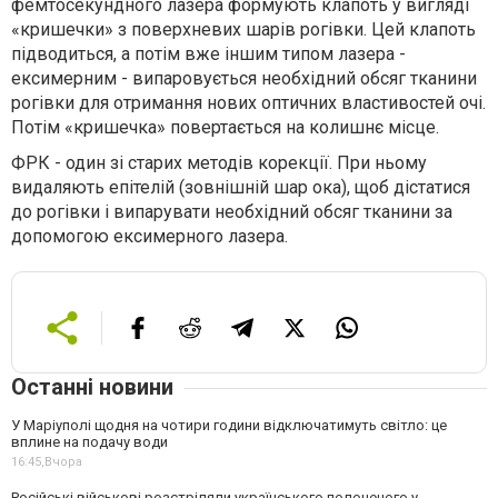
фемтосекундного лазера формують клапоть у вигляді
«кришечки» з поверхневих шарів рогівки. Цей клапоть
підводиться, а потім вже іншим типом лазера -
ексимерним - випаровується необхідний обсяг тканини
рогівки для отримання нових оптичних властивостей очі.
Потім «кришечка» повертається на колишнє місце.
ФРК - один зі старих методів корекції. При ньому
видаляють епітелій (зовнішній шар ока), щоб дістатися
до рогівки і випарувати необхідний обсяг тканини за
допомогою ексимерного лазера.
Останні новини
У Маріуполі щодня на чотири години відключатимуть світло: це
вплине на подачу води
16:45,
Вчора
Російські військові розстріляли українського полоненого у