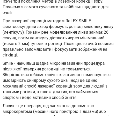
Існує три покоління методів лазерної корекції зору.
Почнемо з самого сучасного та найбільш щадного для
очей.
При лазерної корекції методом ReLEX SMILE
фемтосекундний лазер формує в рогівці маленьку лінзу
(лентікулу). Тривимірне моделювання лінзи займає 26
секунд, потім лентікулу дістають через мінімальний
(всього 2 мм) тунель в рогівці. Після цього очей починає
правильно заломлювати і фокусувати зображення на
сітківці.
Smile - найбільш щадна мікроінвазивний процедура,
після якої поверхня роговиці не травмується.
Зберігаються її біомеханічні властивості і зменшується
ймовірність синдрому сухого ока. Іноді це єдино
можливий спосіб лазерної корекції зору для людей з
тонкими рогівки, а також для тих, хто займається
спортом і веде активний спосіб життя.
Ласик - це операція, під час якої за допомогою
мікрокератома (механічного пристрою з лезами) або