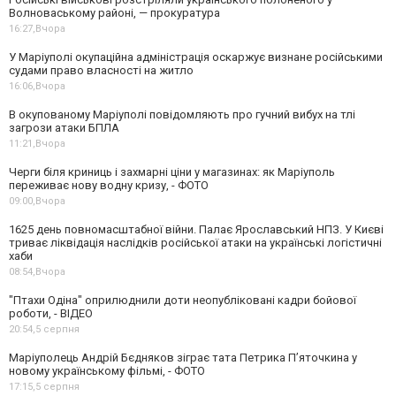
Волноваському районі, — прокуратура
16:27,
Вчора
У Маріуполі окупаційна адміністрація оскаржує визнане російськими
судами право власності на житло
16:06,
Вчора
В окупованому Маріуполі повідомляють про гучний вибух на тлі
загрози атаки БПЛА
11:21,
Вчора
Черги біля криниць і захмарні ціни у магазинах: як Маріуполь
переживає нову водну кризу, - ФОТО
09:00,
Вчора
1625 день повномасштабної війни. Палає Ярославський НПЗ. У Києві
триває ліквідація наслідків російської атаки на українські логістичні
хаби
08:54,
Вчора
"Птахи Одіна" оприлюднили доти неопубліковані кадри бойової
роботи, - ВІДЕО
20:54,
5 серпня
Маріуполець Андрій Бєдняков зіграє тата Петрика П’яточкина у
новому українському фільмі, - ФОТО
17:15,
5 серпня