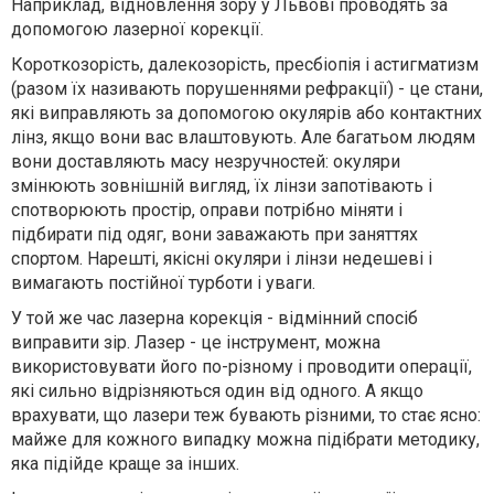
Наприклад, відновлення зору у Львові проводять за
допомогою лазерної корекції.
Короткозорість, далекозорість, пресбіопія і астигматизм
(разом їх називають порушеннями рефракції) - це стани,
які виправляють за допомогою окулярів або контактних
лінз, якщо вони вас влаштовують. Але багатьом людям
вони доставляють масу незручностей: окуляри
змінюють зовнішній вигляд, їх лінзи запотівають і
спотворюють простір, оправи потрібно міняти і
підбирати під одяг, вони заважають при заняттях
спортом. Нарешті, якісні окуляри і лінзи недешеві і
вимагають постійної турботи і уваги.
У той же час лазерна корекція - відмінний спосіб
виправити зір. Лазер - це інструмент, можна
використовувати його по-різному і проводити операції,
які сильно відрізняються один від одного. А якщо
врахувати, що лазери теж бувають різними, то стає ясно:
майже для кожного випадку можна підібрати методику,
яка підійде краще за інших.