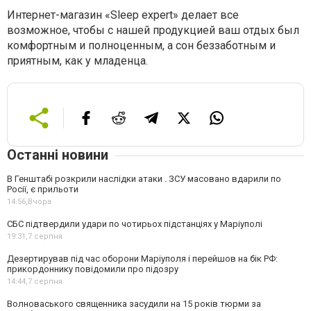
Интернет-магазин «Sleep expert» делает все
возможное, чтобы с нашей продукцией ваш отдых был
комфортным и полноценным, а сон беззаботным и
приятным, как у младенца.
Останні новини
В Генштабі розкрили наслідки атаки . ЗСУ масовано вдарили по
Росії, є прильоти
14:56,
Вчора
СБС підтвердили удари по чотирьох підстанціях у Маріуполі
19:31,
7 серпня
Дезертирував під час оборони Маріуполя і перейшов на бік РФ:
прикордоннику повідомили про підозру
14:44,
7 серпня
Волноваського священника засудили на 15 років тюрми за