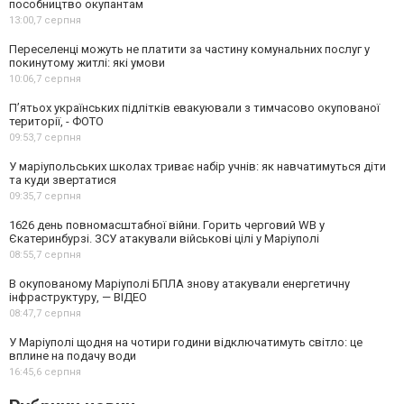
пособництво окупантам
13:00,
7 серпня
Переселенці можуть не платити за частину комунальних послуг у
покинутому житлі: які умови
10:06,
7 серпня
П’ятьох українських підлітків евакуювали з тимчасово окупованої
території, - ФОТО
09:53,
7 серпня
У маріупольських школах триває набір учнів: як навчатимуться діти
та куди звертатися
09:35,
7 серпня
1626 день повномасштабної війни. Горить черговий WB у
Єкатеринбурзі. ЗСУ атакували військові цілі у Маріуполі
08:55,
7 серпня
В окупованому Маріуполі БПЛА знову атакували енергетичну
інфраструктуру, — ВІДЕО
08:47,
7 серпня
У Маріуполі щодня на чотири години відключатимуть світло: це
вплине на подачу води
16:45,
6 серпня