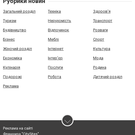
Рубрики новин
Загальний розділ
Техніка
Здоров'я
Туризм
Нерухомість
Транспорт
Будівництво
Відпочинок
Розваги
Бізнес
Меблі
Спорт
Жіночий розділ
Інтернет
Культура
Економіка
Інтер'єр
Мода
Кулінарія
Послуги
Родина
Подорожі
Робота
Дитячий розділ
Реклама
Реклама на сайті
Франшиза "CitySites"