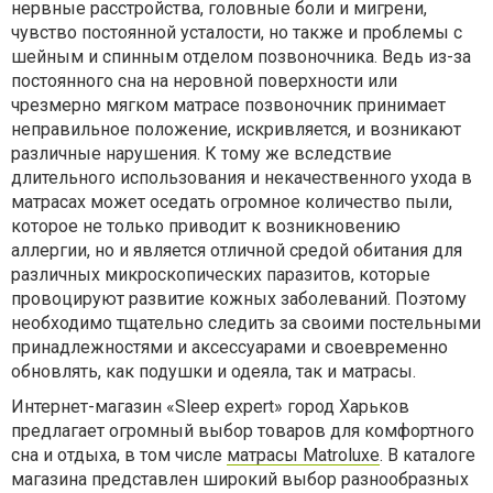
нервные расстройства, головные боли и мигрени,
чувство постоянной усталости, но также и проблемы с
шейным и спинным отделом позвоночника. Ведь из-за
постоянного сна на неровной поверхности или
чрезмерно мягком матрасе позвоночник принимает
неправильное положение, искривляется, и возникают
различные нарушения. К тому же вследствие
длительного использования и некачественного ухода в
матрасах может оседать огромное количество пыли,
которое не только приводит к возникновению
аллергии, но и является отличной средой обитания для
различных микроскопических паразитов, которые
провоцируют развитие кожных заболеваний. Поэтому
необходимо тщательно следить за своими постельными
принадлежностями и аксессуарами и своевременно
обновлять, как подушки и одеяла, так и матрасы.
Интернет-магазин «Sleep expert» город Харьков
предлагает огромный выбор товаров для комфортного
сна и отдыха, в том числе
матрасы Matroluxe
. В каталоге
магазина представлен широкий выбор разнообразных