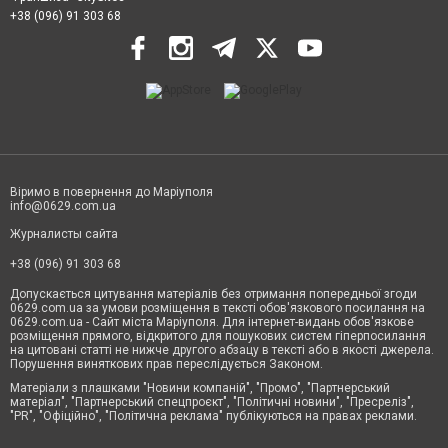
+38 (096) 91 303 68
Віримо в повернення до Маріуполя
info@0629.com.ua
Журналисты сайта
+38 (096) 91 303 68
Допускається цитування матеріалів без отримання попередньої згоди
0629.com.ua за умови розміщення в тексті обов'язкового посилання на
0629.com.ua - Сайт міста Маріуполя. Для інтернет-видань обов'язкове
розміщення прямого, відкритого для пошукових систем гіперпосилання
на цитовані статті не нижче другого абзацу в тексті або в якості джерела.
Порушення виняткових прав переслідується Законом.
Матеріали з плашками "Новини компаній", "Промо", "Партнерський
матеріал", "Партнерський спецпроєкт", "Політичні новини", "Пресреліз",
"PR", "Офіційно", "Політична реклама" публікуються на правах реклами.