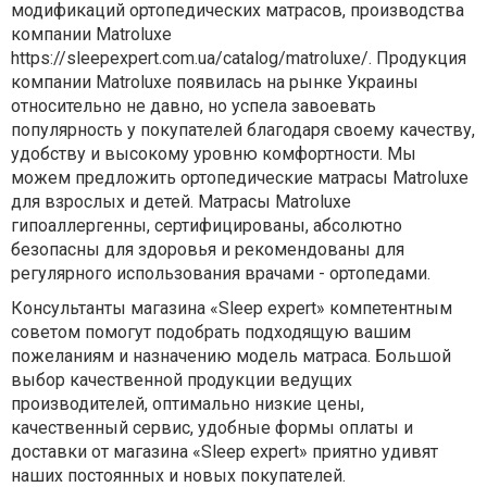
модификаций ортопедических матрасов, производства
компании Matroluxe
https://sleepexpert.com.ua/catalog/matroluxe/. Продукция
компании Matroluxe появилась на рынке Украины
относительно не давно, но успела завоевать
популярность у покупателей благодаря своему качеству,
удобству и высокому уровню комфортности. Мы
можем предложить ортопедические матрасы Matroluxe
для взрослых и детей. Матрасы Matroluxe
гипоаллергенны, сертифицированы, абсолютно
безопасны для здоровья и рекомендованы для
регулярного использования врачами - ортопедами.
Консультанты магазина «Sleep expert» компетентным
советом помогут подобрать подходящую вашим
пожеланиям и назначению модель матраса. Большой
выбор качественной продукции ведущих
производителей, оптимально низкие цены,
качественный сервис, удобные формы оплаты и
доставки от магазина «Sleep expert» приятно удивят
наших постоянных и новых покупателей.