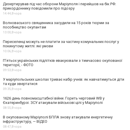
Дезертирував під час оборони Маріуполя і перейшов на бік РФ:
прикордоннику повідомили про підозру
14:44,
Вчора
Волноваського священника засудили на 15 років тюрми за
пособництво окупантам
13:00,
Вчора
Переселенці можуть не платити за частину комунальних послуг у
покинутому житлі: які умови
10:06,
Вчора
П’ятьох українських підлітків евакуювали з тимчасово окупованої
території, - ФОТО
09:53,
Вчора
У маріупольських школах триває набір учнів: як навчатимуться діти
та куди звертатися
09:35,
Вчора
1626 день повномасштабної війни. Горить черговий WB у
Єкатеринбурзі. ЗСУ атакували військові цілі у Маріуполі
08:55,
Вчора
В окупованому Маріуполі БПЛА знову атакували енергетичну
інфраструктуру, — ВІДЕО
08:47,
Вчора