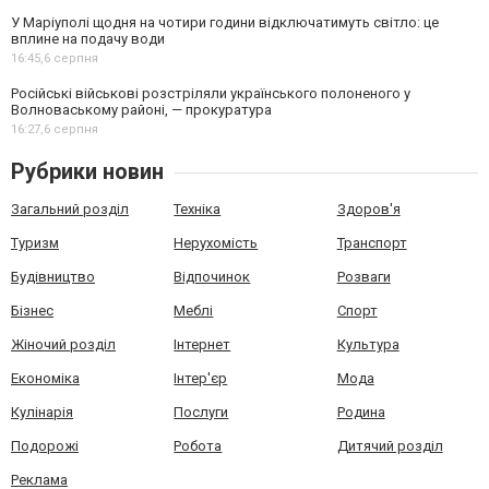
У Маріуполі щодня на чотири години відключатимуть світло: це
вплине на подачу води
16:45,
6 серпня
Російські військові розстріляли українського полоненого у
Волноваському районі, — прокуратура
16:27,
6 серпня
Рубрики новин
Загальний розділ
Техніка
Здоров'я
Туризм
Нерухомість
Транспорт
Будівництво
Відпочинок
Розваги
Бізнес
Меблі
Спорт
Жіночий розділ
Інтернет
Культура
Економіка
Інтер'єр
Мода
Кулінарія
Послуги
Родина
Подорожі
Робота
Дитячий розділ
Реклама